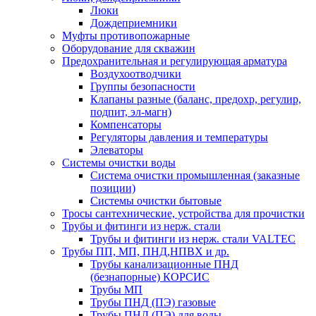
Люки
Дождеприемники
Муфты противопожарные
Оборудование для скважин
Предохранительная и регулирующая арматура
Воздухоотводчики
Группы безопасности
Клапаны разные (баланс, предохр, регулир,
подпит, эл-магн)
Компенсаторы
Регуляторы давления и температуры
Элеваторы
Системы очистки воды
Система очистки промышленная (заказные
позиции)
Системы очистки бытовые
Тросы сантехнические, устройства для прочистки
Трубы и фитинги из нерж. стали
Трубы и фитинги из нерж. стали VALTEC
Трубы ПП, МП, ПНД,НПВХ и др.
Трубы канализационные ПНД
(безнапорные) КОРСИС
Трубы МП
Трубы ПНД (ПЭ) газовые
Трубы ПНД (ПЭ) для воды