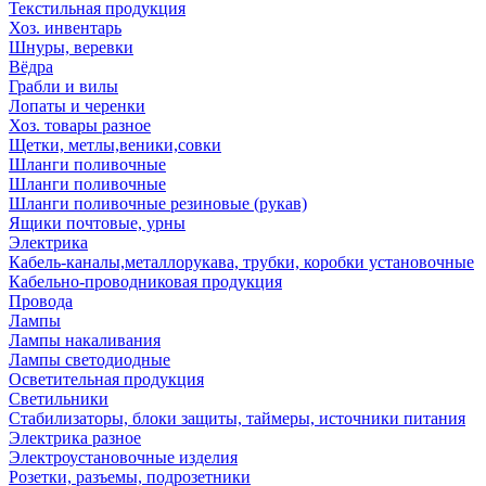
Текстильная продукция
Хоз. инвентарь
Шнуры, веревки
Вёдра
Грабли и вилы
Лопаты и черенки
Хоз. товары разное
Щетки, метлы,веники,совки
Шланги поливочные
Шланги поливочные
Шланги поливочные резиновые (рукав)
Ящики почтовые, урны
Электрика
Кабель-каналы,металлорукава, трубки, коробки установочные
Кабельно-проводниковая продукция
Провода
Лампы
Лампы накаливания
Лампы светодиодные
Осветительная продукция
Светильники
Стабилизаторы, блоки защиты, таймеры, источники питания
Электрика разное
Электроустановочные изделия
Розетки, разъемы, подрозетники