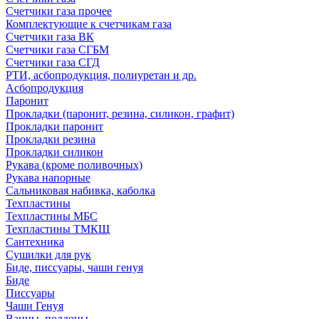
Счетчики газа прочее
Комплектующие к счетчикам газа
Счетчики газа ВК
Счетчики газа СГБМ
Счетчики газа СГД
РТИ, асбопродукция, полиуретан и др.
Асбопродукция
Паронит
Прокладки (паронит, резина, силикон, графит)
Прокладки паронит
Прокладки резина
Прокладки силикон
Рукава (кроме поливочных)
Рукава напорные
Сальниковая набивка, каболка
Техпластины
Техпластины МБС
Техпластины ТМКЩ
Сантехника
Сушилки для рук
Биде, писсуары, чаши генуя
Биде
Писсуары
Чаши Генуя
Ванны, поддоны