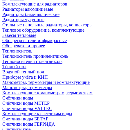
Комплектующие для радиаторов
Радиаторы алюминиевые
Радиаторы биметаллические
Радиаторы чугунные
Стальные панельные радиаторы, конвекторы
Тепловое оборудование, комплектующие
Завесы тепловые
Обогрегреватели инфракрасные
Обогреватели прочее
Теплоноситель
Теплоноситель пропиленгликоль
Теплоноситель этиленгликоль
Тёплый пол
Водяной теплый пол
Приборы учёта и КИП
Манометры, термометры и комплектующие
Манометры, термометры
Комплектующие к манометрам, термометрам
Счётчики воды
Счётчики воды МЕТЕР
Счетчики воды VALTEC
Комплектующие к счетчикам воды
Счетчики воды БЕТАР
Счетчики воды ГЕРРИДА
Счетчики газа