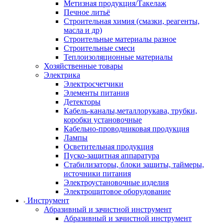
Метизная продукция/Такелаж
Печное литьё
Строительная химия (смазки, реагенты,
масла и др)
Строительные материалы разное
Строительные смеси
Теплоизоляционные материалы
Хозяйственные товары
Электрика
Электросчетчики
Элементы питания
Детекторы
Кабель-каналы,металлорукава, трубки,
коробки установочные
Кабельно-проводниковая продукция
Лампы
Осветительная продукция
Пуско-защитная аппаратура
Стабилизаторы, блоки защиты, таймеры,
источники питания
Электроустановочные изделия
Электрощитовое оборудование
Инструмент
Абразивный и зачистной инструмент
Абразивный и зачистной инструмент