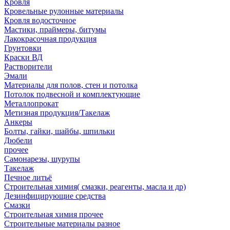
Кровля
Кровельные рулонные материалы
Кровля водосточное
Мастики, праймеры, битумы
Лакокрасочная продукция
Грунтовки
Краски ВД
Растворители
Эмали
Материалы для полов, стен и потолка
Потолок подвесной и комплектующие
Металлопрокат
Метизная продукция/Такелаж
Анкеры
Болты, гайки, шайбы, шпильки
Дюбели
прочее
Самонарезы, шурупы
Такелаж
Печное литьё
Строительная химия( смазки, реагенты, масла и др)
Дезинфицирующие средства
Смазки
Строительная химия прочее
Строительные материалы разное