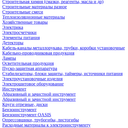
Строительная химия (смазки, реагенты, масла и др)
Строительные материалы разное
Строительные смеси
Теплоизоляционные материалы
Хозяйственные товары
Электрика
Электросчетчики
Элементы питания
Детекторы
Кабель-каналы,металлорукава, трубки, коробки установочные
Кабельно-проводниковая продукция
Лампы
Осветительная продукция
Пуско-защитная аппаратура
Стабилизаторы, блоки защиты, таймеры, источники питания
Электроустановочные изделия
Электрощитовое оборудование
Инструмент
Абразивный и зачистной инструмент
Абразивный и зачистной инструмент
Круги отрезные, диски
Бензоинструмент
Бензоинструмент OASIS
Опрессовщики, трубогибы, листогибы
Расходные материалы к электроинструменту