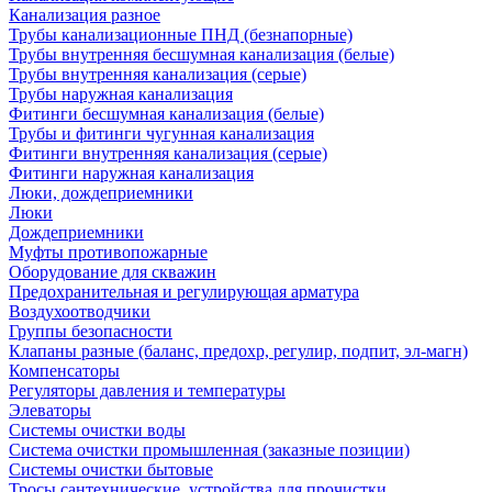
Канализация разное
Трубы канализационные ПНД (безнапорные)
Трубы внутренняя бесшумная канализация (белые)
Трубы внутренняя канализация (серые)
Трубы наружная канализация
Фитинги бесшумная канализация (белые)
Трубы и фитинги чугунная канализация
Фитинги внутренняя канализация (серые)
Фитинги наружная канализация
Люки, дождеприемники
Люки
Дождеприемники
Муфты противопожарные
Оборудование для скважин
Предохранительная и регулирующая арматура
Воздухоотводчики
Группы безопасности
Клапаны разные (баланс, предохр, регулир, подпит, эл-магн)
Компенсаторы
Регуляторы давления и температуры
Элеваторы
Системы очистки воды
Система очистки промышленная (заказные позиции)
Системы очистки бытовые
Тросы сантехнические, устройства для прочистки