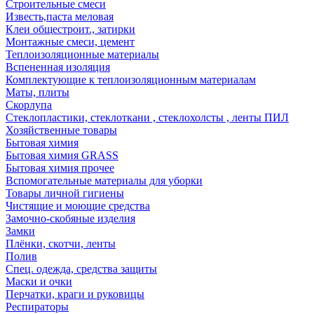
Строительные смеси
Известь,паста меловая
Клеи общестроит., затирки
Монтажные смеси, цемент
Теплоизоляционные материалы
Вспененная изоляция
Комплектующие к теплоизоляционным материалам
Маты, плиты
Скорлупа
Стеклопластики, стеклоткани , стеклохолсты , ленты ПИЛ
Хозяйственные товары
Бытовая химия
Бытовая химия GRASS
Бытовая химия прочее
Вспомогательные материалы для уборки
Товары личной гигиены
Чистящие и моющие средства
Замочно-скобяные изделия
Замки
Плёнки, скотчи, ленты
Полив
Спец. одежда, средства защиты
Маски и очки
Перчатки, краги и руковицы
Респираторы