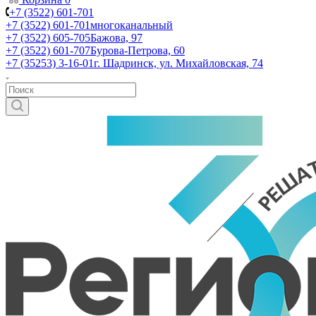
+7 (3522) 601-701
+7 (3522) 601-701
многоканальный
+7 (3522) 605-705
Бажова, 97
+7 (3522) 601-707
Бурова-Петрова, 60
+7 (35253) 3-16-01
г. Шадринск, ул. Михайловская, 74