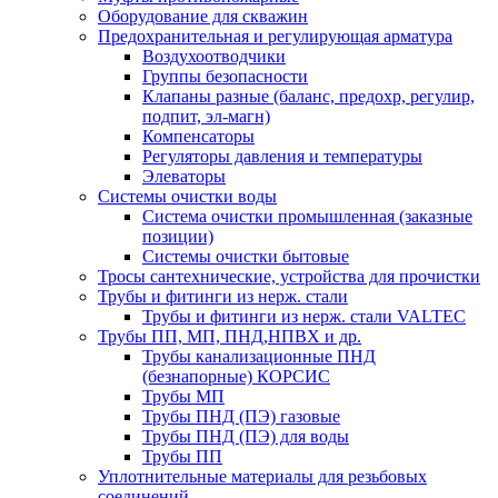
Оборудование для скважин
Предохранительная и регулирующая арматура
Воздухоотводчики
Группы безопасности
Клапаны разные (баланс, предохр, регулир,
подпит, эл-магн)
Компенсаторы
Регуляторы давления и температуры
Элеваторы
Системы очистки воды
Система очистки промышленная (заказные
позиции)
Системы очистки бытовые
Тросы сантехнические, устройства для прочистки
Трубы и фитинги из нерж. стали
Трубы и фитинги из нерж. стали VALTEC
Трубы ПП, МП, ПНД,НПВХ и др.
Трубы канализационные ПНД
(безнапорные) КОРСИС
Трубы МП
Трубы ПНД (ПЭ) газовые
Трубы ПНД (ПЭ) для воды
Трубы ПП
Уплотнительные материалы для резьбовых
соединений