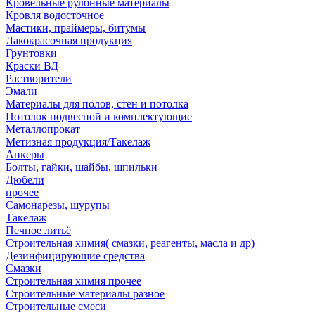
Кровельные рулонные материалы
Кровля водосточное
Мастики, праймеры, битумы
Лакокрасочная продукция
Грунтовки
Краски ВД
Растворители
Эмали
Материалы для полов, стен и потолка
Потолок подвесной и комплектующие
Металлопрокат
Метизная продукция/Такелаж
Анкеры
Болты, гайки, шайбы, шпильки
Дюбели
прочее
Самонарезы, шурупы
Такелаж
Печное литьё
Строительная химия( смазки, реагенты, масла и др)
Дезинфицирующие средства
Смазки
Строительная химия прочее
Строительные материалы разное
Строительные смеси