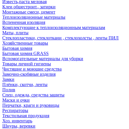
Известь,паста меловая
Клеи общестроит., затирки
Монтажные смеси, цемент
Теплоизоляционные материалы
Вспененная изоляция
Комплектующие к теплоизоляционным материалам
Маты, плиты
Стеклопластики, стеклоткани , стеклохолсты , ленты ПИЛ
Хозяйственные товары
Бытовая химия
Бытовая химия GRASS
Вспомогательные материалы для уборки
Товары личной гигиены
Чистящие и моющие средства
Замочно-скобяные изделия
Замки
Плёнки, скотчи, ленты
Полив
Спец. одежда, средства защиты
Маски и очки
Перчатки, краги и руковицы
Респираторы
Текстильная продукция
Хоз. инвентарь
Шнуры, веревки