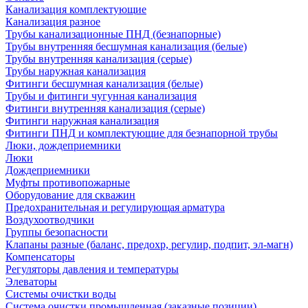
Канализация комплектующие
Канализация разное
Трубы канализационные ПНД (безнапорные)
Трубы внутренняя бесшумная канализация (белые)
Трубы внутренняя канализация (серые)
Трубы наружная канализация
Фитинги бесшумная канализация (белые)
Трубы и фитинги чугунная канализация
Фитинги внутренняя канализация (серые)
Фитинги наружная канализация
Фитинги ПНД и комплектующие для безнапорной трубы
Люки, дождеприемники
Люки
Дождеприемники
Муфты противопожарные
Оборудование для скважин
Предохранительная и регулирующая арматура
Воздухоотводчики
Группы безопасности
Клапаны разные (баланс, предохр, регулир, подпит, эл-магн)
Компенсаторы
Регуляторы давления и температуры
Элеваторы
Системы очистки воды
Система очистки промышленная (заказные позиции)