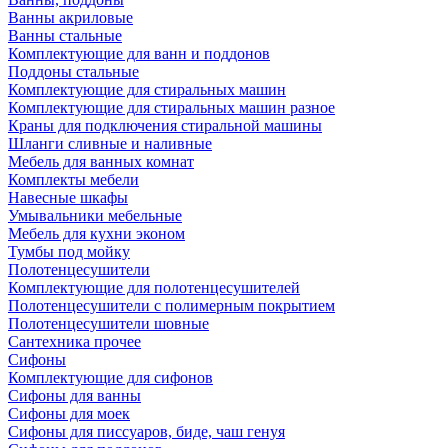
Ванны акриловые
Ванны стальные
Комплектующие для ванн и поддонов
Поддоны стальные
Комплектующие для стиральных машин
Комплектующие для стиральных машин разное
Краны для подключения стиральной машины
Шланги сливные и наливные
Мебель для ванных комнат
Комплекты мебели
Навесные шкафы
Умывальники мебельные
Мебель для кухни эконом
Тумбы под мойку
Полотенцесушители
Комплектующие для полотенцесушителей
Полотенцесушители с полимерным покрытием
Полотенцесушители шовные
Сантехника прочее
Сифоны
Комплектующие для сифонов
Сифоны для ванны
Сифоны для моек
Сифоны для писсуаров, биде, чаш генуя