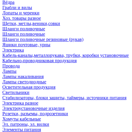
Вёдра
Грабли и вилы
Лопаты и черенки
Хоз. товары разное
Щетки, метлы,веники,совки
Шланги поливочные
Шланги поливочные
Шланги поливочные резиновые (рукав)
Ящики почтовые, урны
Электрика
Кабель-каналы,металлорукава, трубки, коробки установочные
Кабельно-проводниковая продукция
Провода
Лампы
Лампы накаливания
Лампы светодиодные
Осветительная продукция
Светильники
Стабилизаторы, блоки защиты, таймеры, источники питания
Электрика разное
Электроустановочные изделия
Розетки, разъемы, подрозетники
Хомуты кабельные
Эл. патроны, эл. вилки
Элементы питания