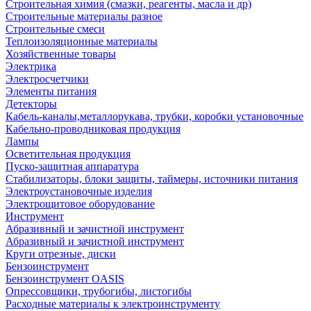
Строительная химия (смазки, реагенты, масла и др)
Строительные материалы разное
Строительные смеси
Теплоизоляционные материалы
Хозяйственные товары
Электрика
Электросчетчики
Элементы питания
Детекторы
Кабель-каналы,металлорукава, трубки, коробки установочные
Кабельно-проводниковая продукция
Лампы
Осветительная продукция
Пуско-защитная аппаратура
Стабилизаторы, блоки защиты, таймеры, источники питания
Электроустановочные изделия
Электрощитовое оборудование
Инструмент
Абразивный и зачистной инструмент
Абразивный и зачистной инструмент
Круги отрезные, диски
Бензоинструмент
Бензоинструмент OASIS
Опрессовщики, трубогибы, листогибы
Расходные материалы к электроинструменту