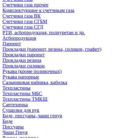
Счетчики газа прочее
Комплектующие к счетчикам газа
Счетчики газа ВК
Счетчики газа СГБМ
Счетчики газа СГД
РТИ, асбопродукция, полиуретан и др.
Асбопродукция
Паронит
Прокладки (паронит, резина, силикон, графит)
Прокладки паронит
Прокладки резина
Прокладки силикон
Рукава (кроме поливочных)
Рукава напорные
Сальниковая набивка, каболка
Техпластины
Техпластины МБС
Техпластины ТМКЩ
Сантехника
Сушилки для рук
Биде, писсуары, чаши генуя
Биде
Писсуары
Чаши Генуя
Ванны, поддоны