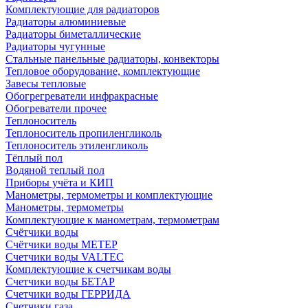
Комплектующие для радиаторов
Радиаторы алюминиевые
Радиаторы биметаллические
Радиаторы чугунные
Стальные панельные радиаторы, конвекторы
Тепловое оборудование, комплектующие
Завесы тепловые
Обогрегреватели инфракрасные
Обогреватели прочее
Теплоноситель
Теплоноситель пропиленгликоль
Теплоноситель этиленгликоль
Тёплый пол
Водяной теплый пол
Приборы учёта и КИП
Манометры, термометры и комплектующие
Манометры, термометры
Комплектующие к манометрам, термометрам
Счётчики воды
Счётчики воды МЕТЕР
Счетчики воды VALTEC
Комплектующие к счетчикам воды
Счетчики воды БЕТАР
Счетчики воды ГЕРРИДА
Счетчики газа