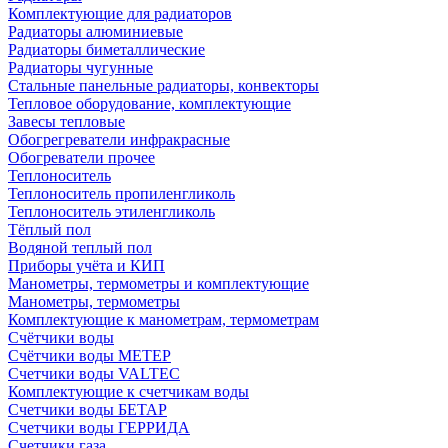
Комплектующие для радиаторов
Радиаторы алюминиевые
Радиаторы биметаллические
Радиаторы чугунные
Стальные панельные радиаторы, конвекторы
Тепловое оборудование, комплектующие
Завесы тепловые
Обогрегреватели инфракрасные
Обогреватели прочее
Теплоноситель
Теплоноситель пропиленгликоль
Теплоноситель этиленгликоль
Тёплый пол
Водяной теплый пол
Приборы учёта и КИП
Манометры, термометры и комплектующие
Манометры, термометры
Комплектующие к манометрам, термометрам
Счётчики воды
Счётчики воды МЕТЕР
Счетчики воды VALTEC
Комплектующие к счетчикам воды
Счетчики воды БЕТАР
Счетчики воды ГЕРРИДА
Счетчики газа