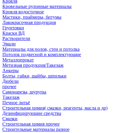
Кровля
Кровельные рулонные материалы
Кровля водосточное
Мастики, праймеры, битумы
Лакокрасочная продукция
Грунтовки
Краски ВД
Растворители
Эмали
Материалы для полов, стен и потолка
Потолок подвесной и комплектующие
Металлопрокат
Метизная продукция/Такелаж
Анкеры
Болты, гайки, шайбы, шпильки
Дюбели
прочее
Самонарезы, шурупы
Такелаж
Печное литьё
Строительная химия( смазки, реагенты, масла и др)
Дезинфицирующие средства
Смазки
Строительная химия прочее
Строительные материалы разное