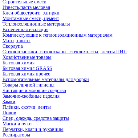
Строительные смеси
Известь,паста меловая
Клеи общестроит., затирки
Монтажные смеси, цемент
Теплоизоляционные материалы
Вспененная изоляция
Комплектующие к теплоизоляционным материалам
Маты, плиты
Скорлупа
Стеклопластики, стеклоткани , стеклохолсты , ленты ПИЛ
Хозяйственные товары
Бытовая химия
Бытовая химия GRASS
Бытовая химия прочее
Вспомогательные материалы для уборки
Товары личной гигиены
Чистящие и моющие средства
Замочно-скобяные изделия
Замки
Плёнки, скотчи, ленты
Полив
Спец. одежда, средства защиты
Маски и очки
Перчатки, краги и руковицы
Респираторы