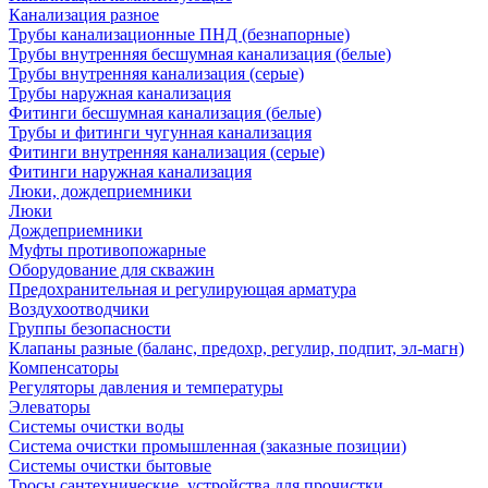
Канализация разное
Трубы канализационные ПНД (безнапорные)
Трубы внутренняя бесшумная канализация (белые)
Трубы внутренняя канализация (серые)
Трубы наружная канализация
Фитинги бесшумная канализация (белые)
Трубы и фитинги чугунная канализация
Фитинги внутренняя канализация (серые)
Фитинги наружная канализация
Люки, дождеприемники
Люки
Дождеприемники
Муфты противопожарные
Оборудование для скважин
Предохранительная и регулирующая арматура
Воздухоотводчики
Группы безопасности
Клапаны разные (баланс, предохр, регулир, подпит, эл-магн)
Компенсаторы
Регуляторы давления и температуры
Элеваторы
Системы очистки воды
Система очистки промышленная (заказные позиции)
Системы очистки бытовые
Тросы сантехнические, устройства для прочистки