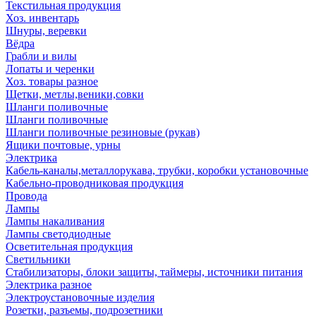
Текстильная продукция
Хоз. инвентарь
Шнуры, веревки
Вёдра
Грабли и вилы
Лопаты и черенки
Хоз. товары разное
Щетки, метлы,веники,совки
Шланги поливочные
Шланги поливочные
Шланги поливочные резиновые (рукав)
Ящики почтовые, урны
Электрика
Кабель-каналы,металлорукава, трубки, коробки установочные
Кабельно-проводниковая продукция
Провода
Лампы
Лампы накаливания
Лампы светодиодные
Осветительная продукция
Светильники
Стабилизаторы, блоки защиты, таймеры, источники питания
Электрика разное
Электроустановочные изделия
Розетки, разъемы, подрозетники