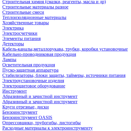
Строительная химия (смазки, реагенты, масла и др)
Строительные материалы разное
Строительные смеси
Теплоизоляционные материалы
Хозяйственные товары
Электрика
Электросчетчики
Элементы питания
Детекторы
Кабель-каналы,металлорукава, трубки, коробки установочные
Кабельно-проводниковая продукция
Лампы
Осветительная продукция
Пуско-защитная аппаратура
Стабилизаторы, блоки защиты, таймеры, источники питания
Электроустановочные изделия
Электрощитовое оборудование
Инструмент
Абразивный и зачистной инструмент
Абразивный и зачистной инструмент
Круги отрезные, диски
Бензоинструмент
Бензоинструмент OASIS
Опрессовщики, трубогибы, листогибы
Расходные материалы к электроинструменту