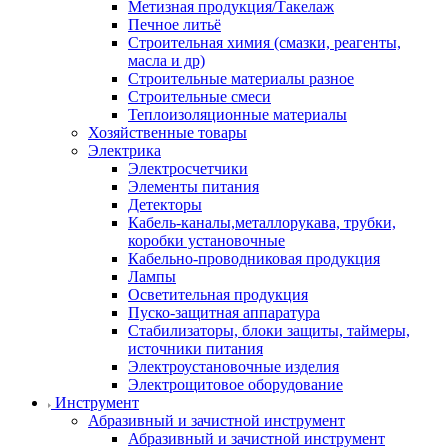
Метизная продукция/Такелаж
Печное литьё
Строительная химия (смазки, реагенты,
масла и др)
Строительные материалы разное
Строительные смеси
Теплоизоляционные материалы
Хозяйственные товары
Электрика
Электросчетчики
Элементы питания
Детекторы
Кабель-каналы,металлорукава, трубки,
коробки установочные
Кабельно-проводниковая продукция
Лампы
Осветительная продукция
Пуско-защитная аппаратура
Стабилизаторы, блоки защиты, таймеры,
источники питания
Электроустановочные изделия
Электрощитовое оборудование
Инструмент
Абразивный и зачистной инструмент
Абразивный и зачистной инструмент