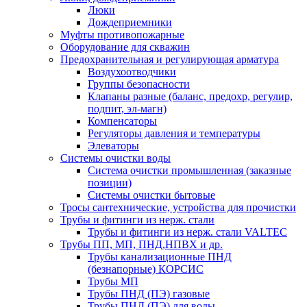
Люки
Дождеприемники
Муфты противопожарные
Оборудование для скважин
Предохранительная и регулирующая арматура
Воздухоотводчики
Группы безопасности
Клапаны разные (баланс, предохр, регулир,
подпит, эл-магн)
Компенсаторы
Регуляторы давления и температуры
Элеваторы
Системы очистки воды
Система очистки промышленная (заказные
позиции)
Системы очистки бытовые
Тросы сантехнические, устройства для прочистки
Трубы и фитинги из нерж. стали
Трубы и фитинги из нерж. стали VALTEC
Трубы ПП, МП, ПНД,НПВХ и др.
Трубы канализационные ПНД
(безнапорные) КОРСИС
Трубы МП
Трубы ПНД (ПЭ) газовые
Трубы ПНД (ПЭ) для воды