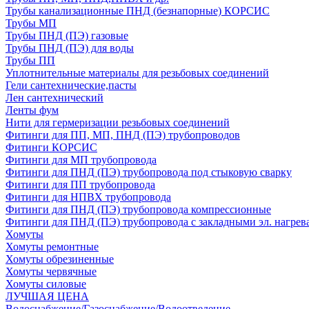
Трубы канализационные ПНД (безнапорные) КОРСИС
Трубы МП
Трубы ПНД (ПЭ) газовые
Трубы ПНД (ПЭ) для воды
Трубы ПП
Уплотнительные материалы для резьбовых соединений
Гели сантехнические,пасты
Лен сантехнический
Ленты фум
Нити для гермеризации резьбовых соединений
Фитинги для ПП, МП, ПНД (ПЭ) трубопроводов
Фитинги КОРСИС
Фитинги для МП трубопровода
Фитинги для ПНД (ПЭ) трубопровода под стыковую сварку
Фитинги для ПП трубопровода
Фитинги для НПВХ трубопровода
Фитинги для ПНД (ПЭ) трубопровода компрессионные
Фитинги для ПНД (ПЭ) трубопровода с закладными эл. нагрев
Хомуты
Хомуты ремонтные
Хомуты обрезиненные
Хомуты червячные
Хомуты силовые
ЛУЧШАЯ ЦЕНА
Водоснабжение/Газоснабжение/Водоотведение