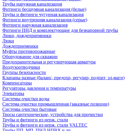
Трубы наружная канализация
Фитинги бесшумная канализация (белые)
Трубы и фитинги чугунная канализация
Фитинги внутренняя канализация (серые)
Фитинги наружная канализация
Фитинги ПНД и комплектующие для безнапорной трубы
Люки, дождеприемники
Люки
Дождеприемники
Муфты противопожарные
Оборудование для скважин
Предохранительная и регулирующая арматура
Воздухоотводчики
Группы безопасности
Клапаны разные (баланс, предохр, регулир, подпит, эл-магн)
Компенсаторы
Регуляторы давления и температуры
Элеваторы
Системы очистки воды
Система очистки промышленная (заказные позиции)
Системы очистки бытовые
Тросы сантехнические, устройства для прочистки
Трубы и фитинги из нерж. стали
Трубы и фитинги из нерж. стали VALTEC
Трубы ПП, МП, ПНД,НПВХ и др.