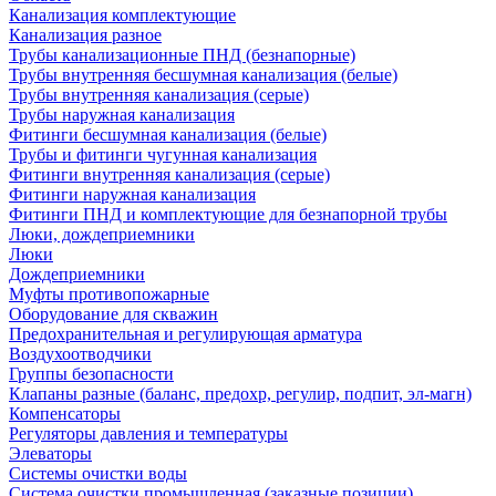
Канализация комплектующие
Канализация разное
Трубы канализационные ПНД (безнапорные)
Трубы внутренняя бесшумная канализация (белые)
Трубы внутренняя канализация (серые)
Трубы наружная канализация
Фитинги бесшумная канализация (белые)
Трубы и фитинги чугунная канализация
Фитинги внутренняя канализация (серые)
Фитинги наружная канализация
Фитинги ПНД и комплектующие для безнапорной трубы
Люки, дождеприемники
Люки
Дождеприемники
Муфты противопожарные
Оборудование для скважин
Предохранительная и регулирующая арматура
Воздухоотводчики
Группы безопасности
Клапаны разные (баланс, предохр, регулир, подпит, эл-магн)
Компенсаторы
Регуляторы давления и температуры
Элеваторы
Системы очистки воды
Система очистки промышленная (заказные позиции)