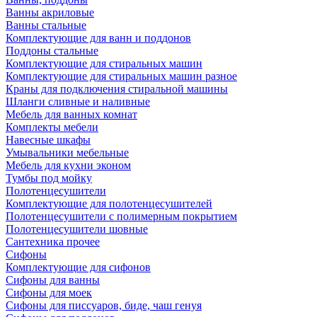
Ванны акриловые
Ванны стальные
Комплектующие для ванн и поддонов
Поддоны стальные
Комплектующие для стиральных машин
Комплектующие для стиральных машин разное
Краны для подключения стиральной машины
Шланги сливные и наливные
Мебель для ванных комнат
Комплекты мебели
Навесные шкафы
Умывальники мебельные
Мебель для кухни эконом
Тумбы под мойку
Полотенцесушители
Комплектующие для полотенцесушителей
Полотенцесушители с полимерным покрытием
Полотенцесушители шовные
Сантехника прочее
Сифоны
Комплектующие для сифонов
Сифоны для ванны
Сифоны для моек
Сифоны для писсуаров, биде, чаш генуя