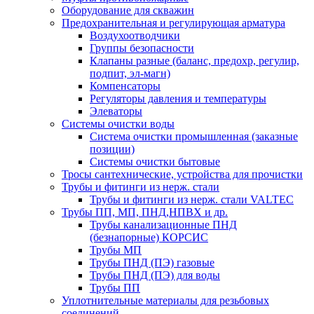
Оборудование для скважин
Предохранительная и регулирующая арматура
Воздухоотводчики
Группы безопасности
Клапаны разные (баланс, предохр, регулир,
подпит, эл-магн)
Компенсаторы
Регуляторы давления и температуры
Элеваторы
Системы очистки воды
Система очистки промышленная (заказные
позиции)
Системы очистки бытовые
Тросы сантехнические, устройства для прочистки
Трубы и фитинги из нерж. стали
Трубы и фитинги из нерж. стали VALTEC
Трубы ПП, МП, ПНД,НПВХ и др.
Трубы канализационные ПНД
(безнапорные) КОРСИС
Трубы МП
Трубы ПНД (ПЭ) газовые
Трубы ПНД (ПЭ) для воды
Трубы ПП
Уплотнительные материалы для резьбовых
соединений