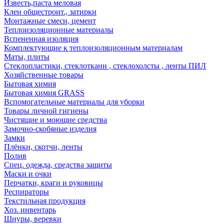
Известь,паста меловая
Клеи общестроит., затирки
Монтажные смеси, цемент
Теплоизоляционные материалы
Вспененная изоляция
Комплектующие к теплоизоляционным материалам
Маты, плиты
Стеклопластики, стеклоткани , стеклохолсты , ленты ПИЛ
Хозяйственные товары
Бытовая химия
Бытовая химия GRASS
Вспомогательные материалы для уборки
Товары личной гигиены
Чистящие и моющие средства
Замочно-скобяные изделия
Замки
Плёнки, скотчи, ленты
Полив
Спец. одежда, средства защиты
Маски и очки
Перчатки, краги и руковицы
Респираторы
Текстильная продукция
Хоз. инвентарь
Шнуры, веревки