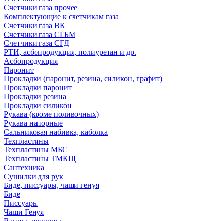
Счетчики газа прочее
Комплектующие к счетчикам газа
Счетчики газа ВК
Счетчики газа СГБМ
Счетчики газа СГД
РТИ, асбопродукция, полиуретан и др.
Асбопродукция
Паронит
Прокладки (паронит, резина, силикон, графит)
Прокладки паронит
Прокладки резина
Прокладки силикон
Рукава (кроме поливочных)
Рукава напорные
Сальниковая набивка, каболка
Техпластины
Техпластины МБС
Техпластины ТМКЩ
Сантехника
Сушилки для рук
Биде, писсуары, чаши генуя
Биде
Писсуары
Чаши Генуя
Ванны, поддоны