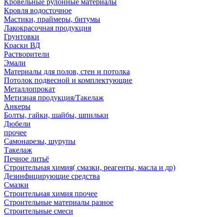
Кровельные рулонные материалы
Кровля водосточное
Мастики, праймеры, битумы
Лакокрасочная продукция
Грунтовки
Краски ВД
Растворители
Эмали
Материалы для полов, стен и потолка
Потолок подвесной и комплектующие
Металлопрокат
Метизная продукция/Такелаж
Анкеры
Болты, гайки, шайбы, шпильки
Дюбели
прочее
Самонарезы, шурупы
Такелаж
Печное литьё
Строительная химия( смазки, реагенты, масла и др)
Дезинфицирующие средства
Смазки
Строительная химия прочее
Строительные материалы разное
Строительные смеси