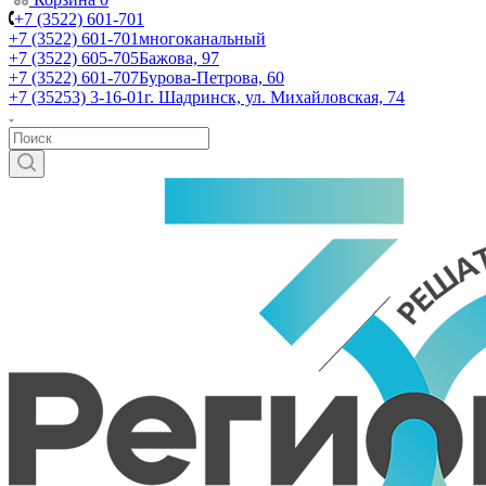
+7 (3522) 601-701
+7 (3522) 601-701
многоканальный
+7 (3522) 605-705
Бажова, 97
+7 (3522) 601-707
Бурова-Петрова, 60
+7 (35253) 3-16-01
г. Шадринск, ул. Михайловская, 74