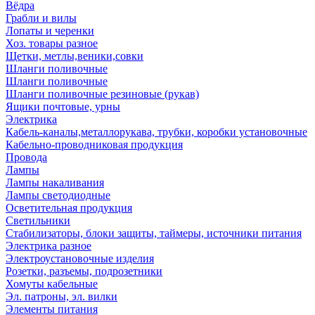
Вёдра
Грабли и вилы
Лопаты и черенки
Хоз. товары разное
Щетки, метлы,веники,совки
Шланги поливочные
Шланги поливочные
Шланги поливочные резиновые (рукав)
Ящики почтовые, урны
Электрика
Кабель-каналы,металлорукава, трубки, коробки установочные
Кабельно-проводниковая продукция
Провода
Лампы
Лампы накаливания
Лампы светодиодные
Осветительная продукция
Светильники
Стабилизаторы, блоки защиты, таймеры, источники питания
Электрика разное
Электроустановочные изделия
Розетки, разъемы, подрозетники
Хомуты кабельные
Эл. патроны, эл. вилки
Элементы питания