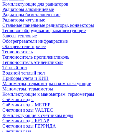
Комплектующие для радиаторов
Радиаторы алюминиевые
Радиаторы биметаллические
Радиаторы чугунные
Стальные панельные радиаторы, конвекторы
Тепловое оборудование, комплектующие
Завесы тепловые
Обогрегреватели инфракрасные
Обогреватели прочее
Теплоноситель
Теплоноситель пропиленгликоль
Теплоноситель этиленгликоль
Тёплый пол
Водяной теплый пол
Приборы учёта и КИП
Манометры, термометры и комплектующие
Манометры, термометры
Комплектующие к манометрам, термометрам
Счётчики воды
Счётчики воды МЕТЕР
Счетчики воды VALTEC
Комплектующие к счетчикам воды
Счетчики воды БЕТАР
Счетчики воды ГЕРРИДА
Счетчики газа