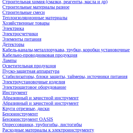
Строительная химия (смазки, реагенты, масла и др)
Строительные материалы разное
Строительные смеси
Теплоизоляционные материалы
Хозяйственные товары
Электрика
Электросчетчики
Элементы питания
Детекторы
Кабель-каналы,металлорукава, трубки, коробки установочные
Кабельно-проводниковая продукция
Лампы
Осветительная продукция
Пуско-защитная аппаратура
Стабилизаторы, блоки защиты, таймеры, источники питания
Электроустановочные изделия
Электрощитовое оборудование
Инструмент
Абразивный и зачистной инструмент
Абразивный и зачистной инструмент
Круги отрезные, диски
Бензоинструмент
Бензоинструмент OASIS
Опрессовщики, трубогибы, листогибы
Расходные материалы к электроинструменту