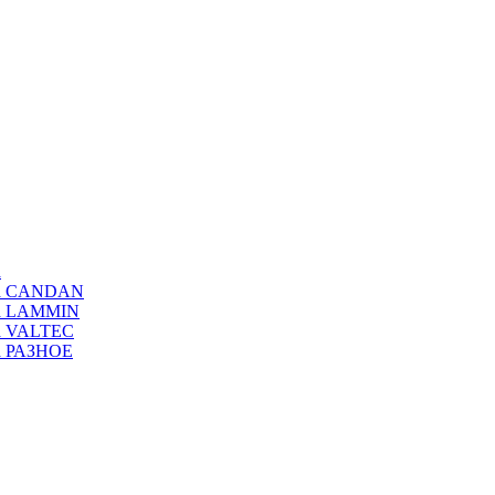
а
ода CANDAN
да LAMMIN
да VALTEC
да РАЗНОЕ