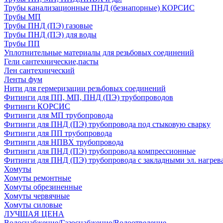
Трубы канализационные ПНД (безнапорные) КОРСИС
Трубы МП
Трубы ПНД (ПЭ) газовые
Трубы ПНД (ПЭ) для воды
Трубы ПП
Уплотнительные материалы для резьбовых соединений
Гели сантехнические,пасты
Лен сантехнический
Ленты фум
Нити для гермеризации резьбовых соединений
Фитинги для ПП, МП, ПНД (ПЭ) трубопроводов
Фитинги КОРСИС
Фитинги для МП трубопровода
Фитинги для ПНД (ПЭ) трубопровода под стыковую сварку
Фитинги для ПП трубопровода
Фитинги для НПВХ трубопровода
Фитинги для ПНД (ПЭ) трубопровода компрессионные
Фитинги для ПНД (ПЭ) трубопровода с закладными эл. нагрев
Хомуты
Хомуты ремонтные
Хомуты обрезиненные
Хомуты червячные
Хомуты силовые
ЛУЧШАЯ ЦЕНА
Водоснабжение/Газоснабжение/Водоотведение