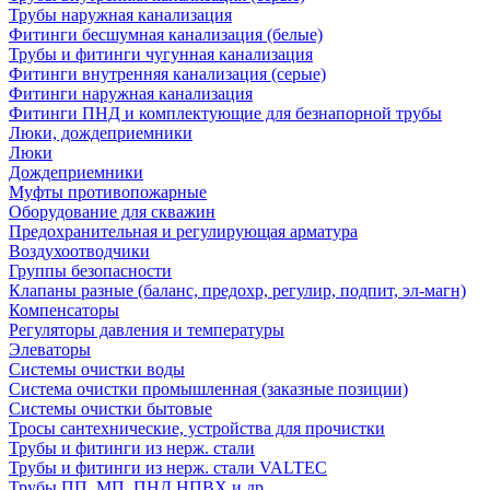
Трубы наружная канализация
Фитинги бесшумная канализация (белые)
Трубы и фитинги чугунная канализация
Фитинги внутренняя канализация (серые)
Фитинги наружная канализация
Фитинги ПНД и комплектующие для безнапорной трубы
Люки, дождеприемники
Люки
Дождеприемники
Муфты противопожарные
Оборудование для скважин
Предохранительная и регулирующая арматура
Воздухоотводчики
Группы безопасности
Клапаны разные (баланс, предохр, регулир, подпит, эл-магн)
Компенсаторы
Регуляторы давления и температуры
Элеваторы
Системы очистки воды
Система очистки промышленная (заказные позиции)
Системы очистки бытовые
Тросы сантехнические, устройства для прочистки
Трубы и фитинги из нерж. стали
Трубы и фитинги из нерж. стали VALTEC
Трубы ПП, МП, ПНД,НПВХ и др.