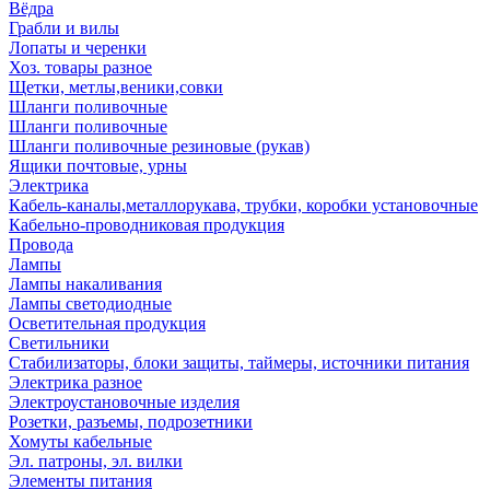
Вёдра
Грабли и вилы
Лопаты и черенки
Хоз. товары разное
Щетки, метлы,веники,совки
Шланги поливочные
Шланги поливочные
Шланги поливочные резиновые (рукав)
Ящики почтовые, урны
Электрика
Кабель-каналы,металлорукава, трубки, коробки установочные
Кабельно-проводниковая продукция
Провода
Лампы
Лампы накаливания
Лампы светодиодные
Осветительная продукция
Светильники
Стабилизаторы, блоки защиты, таймеры, источники питания
Электрика разное
Электроустановочные изделия
Розетки, разъемы, подрозетники
Хомуты кабельные
Эл. патроны, эл. вилки
Элементы питания