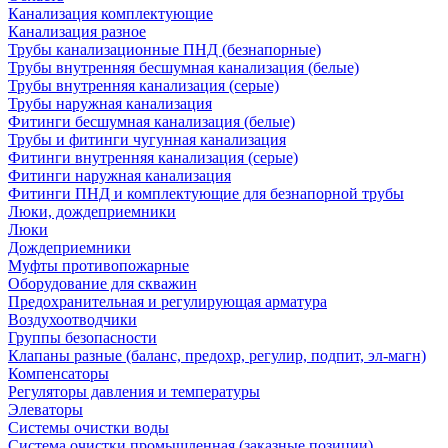
Канализация комплектующие
Канализация разное
Трубы канализационные ПНД (безнапорные)
Трубы внутренняя бесшумная канализация (белые)
Трубы внутренняя канализация (серые)
Трубы наружная канализация
Фитинги бесшумная канализация (белые)
Трубы и фитинги чугунная канализация
Фитинги внутренняя канализация (серые)
Фитинги наружная канализация
Фитинги ПНД и комплектующие для безнапорной трубы
Люки, дождеприемники
Люки
Дождеприемники
Муфты противопожарные
Оборудование для скважин
Предохранительная и регулирующая арматура
Воздухоотводчики
Группы безопасности
Клапаны разные (баланс, предохр, регулир, подпит, эл-магн)
Компенсаторы
Регуляторы давления и температуры
Элеваторы
Системы очистки воды
Система очистки промышленная (заказные позиции)