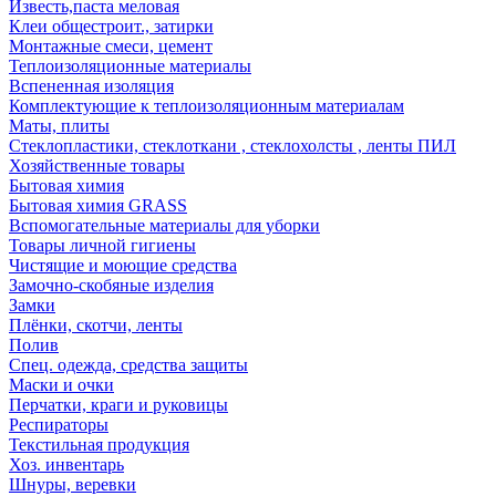
Известь,паста меловая
Клеи общестроит., затирки
Монтажные смеси, цемент
Теплоизоляционные материалы
Вспененная изоляция
Комплектующие к теплоизоляционным материалам
Маты, плиты
Стеклопластики, стеклоткани , стеклохолсты , ленты ПИЛ
Хозяйственные товары
Бытовая химия
Бытовая химия GRASS
Вспомогательные материалы для уборки
Товары личной гигиены
Чистящие и моющие средства
Замочно-скобяные изделия
Замки
Плёнки, скотчи, ленты
Полив
Спец. одежда, средства защиты
Маски и очки
Перчатки, краги и руковицы
Респираторы
Текстильная продукция
Хоз. инвентарь
Шнуры, веревки