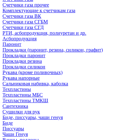
Счетчики газа прочее
Комплектующие к счетчикам газа
Счетчики газа ВК
Счетчики газа СГБМ
Счетчики газа СГД
РТИ, асбопродукция, полиуретан и др.
Асбопродукция
Паронит
Прокладки (паронит, резина, силикон, графит)
Прокладки паронит
Прокладки резина
Прокладки силикон
Рукава (кроме поливочных)
Рукава напорные
Сальниковая набивка, каболка
Техпластины
Техпластины МБС
Техпластины ТМКЩ
Сантехника
Сушилки для рук
Биде, писсуары, чаши генуя
Биде
Писсуары
Чаши Генуя
Ванны, поддоны