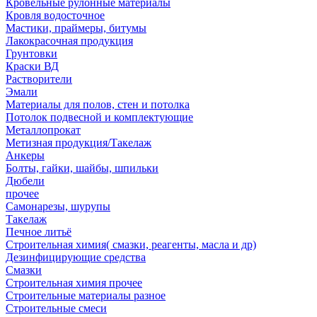
Кровельные рулонные материалы
Кровля водосточное
Мастики, праймеры, битумы
Лакокрасочная продукция
Грунтовки
Краски ВД
Растворители
Эмали
Материалы для полов, стен и потолка
Потолок подвесной и комплектующие
Металлопрокат
Метизная продукция/Такелаж
Анкеры
Болты, гайки, шайбы, шпильки
Дюбели
прочее
Самонарезы, шурупы
Такелаж
Печное литьё
Строительная химия( смазки, реагенты, масла и др)
Дезинфицирующие средства
Смазки
Строительная химия прочее
Строительные материалы разное
Строительные смеси