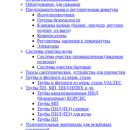
Оборудование для скважин
Предохранительная и регулирующая арматура
Воздухоотводчики
Группы безопасности
Клапаны разные (баланс, предохр, регулир,
подпит, эл-магн)
Компенсаторы
Регуляторы давления и температуры
Элеваторы
Системы очистки воды
Система очистки промышленная (заказные
позиции)
Системы очистки бытовые
Тросы сантехнические, устройства для прочистки
Трубы и фитинги из нерж. стали
Трубы и фитинги из нерж. стали VALTEC
Трубы ПП, МП, ПНД,НПВХ и др.
Трубы канализационные ПНД
(безнапорные) КОРСИС
Трубы МП
Трубы ПНД (ПЭ) газовые
Трубы ПНД (ПЭ) для воды
Трубы ПП
Уплотнительные материалы для резьбовых
соединений