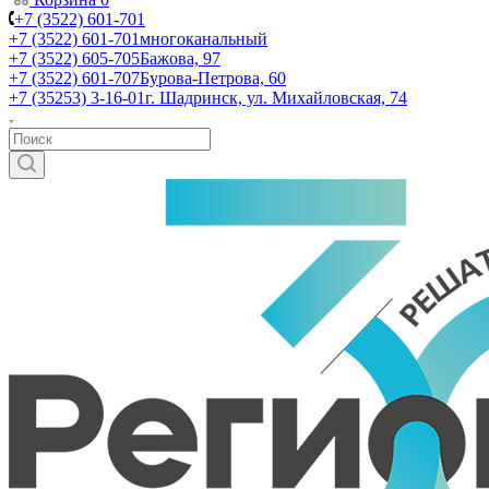
+7 (3522) 601-701
+7 (3522) 601-701
многоканальный
+7 (3522) 605-705
Бажова, 97
+7 (3522) 601-707
Бурова-Петрова, 60
+7 (35253) 3-16-01
г. Шадринск, ул. Михайловская, 74