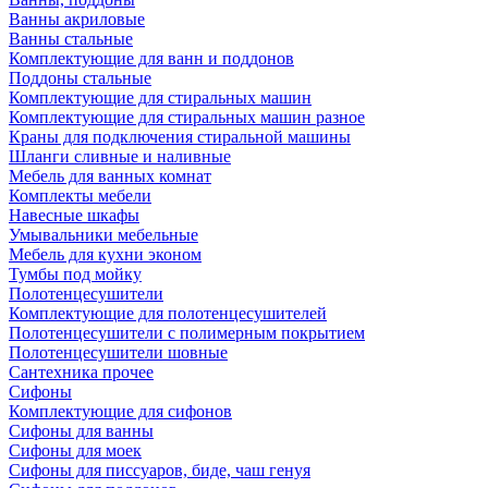
Ванны акриловые
Ванны стальные
Комплектующие для ванн и поддонов
Поддоны стальные
Комплектующие для стиральных машин
Комплектующие для стиральных машин разное
Краны для подключения стиральной машины
Шланги сливные и наливные
Мебель для ванных комнат
Комплекты мебели
Навесные шкафы
Умывальники мебельные
Мебель для кухни эконом
Тумбы под мойку
Полотенцесушители
Комплектующие для полотенцесушителей
Полотенцесушители с полимерным покрытием
Полотенцесушители шовные
Сантехника прочее
Сифоны
Комплектующие для сифонов
Сифоны для ванны
Сифоны для моек
Сифоны для писсуаров, биде, чаш генуя