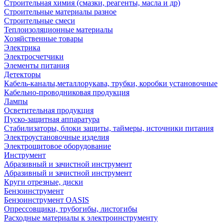
Строительная химия (смазки, реагенты, масла и др)
Строительные материалы разное
Строительные смеси
Теплоизоляционные материалы
Хозяйственные товары
Электрика
Электросчетчики
Элементы питания
Детекторы
Кабель-каналы,металлорукава, трубки, коробки установочные
Кабельно-проводниковая продукция
Лампы
Осветительная продукция
Пуско-защитная аппаратура
Стабилизаторы, блоки защиты, таймеры, источники питания
Электроустановочные изделия
Электрощитовое оборудование
Инструмент
Абразивный и зачистной инструмент
Абразивный и зачистной инструмент
Круги отрезные, диски
Бензоинструмент
Бензоинструмент OASIS
Опрессовщики, трубогибы, листогибы
Расходные материалы к электроинструменту