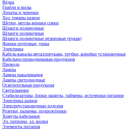
Вёдра
Грабли и вилы
Лопаты и черенки
Хоз. товары разное
Щетки, метлы,веники,совки
Шланги поливочные
Шланги поливочные
Шланги поливочные резиновые (рукав)
Ящики почтовые, урны
Электрика
Кабель-каналы,металлорукава, трубки, коробки установочные
Кабельно-проводниковая продукция
Провода
Лампы
Лампы накаливания
Лампы светодиодные
Осветительная продукция
Светильники
Стабилизаторы, блоки защиты, таймеры, источники питания
Электрика разное
Электроустановочные изделия
Розетки, разъемы, подрозетники
Хомуты кабельные
Эл. патроны, эл. вилки
Элементы питания