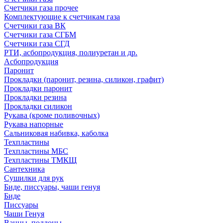
Счетчики газа прочее
Комплектующие к счетчикам газа
Счетчики газа ВК
Счетчики газа СГБМ
Счетчики газа СГД
РТИ, асбопродукция, полиуретан и др.
Асбопродукция
Паронит
Прокладки (паронит, резина, силикон, графит)
Прокладки паронит
Прокладки резина
Прокладки силикон
Рукава (кроме поливочных)
Рукава напорные
Сальниковая набивка, каболка
Техпластины
Техпластины МБС
Техпластины ТМКЩ
Сантехника
Сушилки для рук
Биде, писсуары, чаши генуя
Биде
Писсуары
Чаши Генуя
Ванны, поддоны