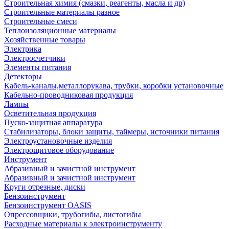
Строительная химия (смазки, реагенты, масла и др)
Строительные материалы разное
Строительные смеси
Теплоизоляционные материалы
Хозяйственные товары
Электрика
Электросчетчики
Элементы питания
Детекторы
Кабель-каналы,металлорукава, трубки, коробки установочные
Кабельно-проводниковая продукция
Лампы
Осветительная продукция
Пуско-защитная аппаратура
Стабилизаторы, блоки защиты, таймеры, источники питания
Электроустановочные изделия
Электрощитовое оборудование
Инструмент
Абразивный и зачистной инструмент
Абразивный и зачистной инструмент
Круги отрезные, диски
Бензоинструмент
Бензоинструмент OASIS
Опрессовщики, трубогибы, листогибы
Расходные материалы к электроинструменту