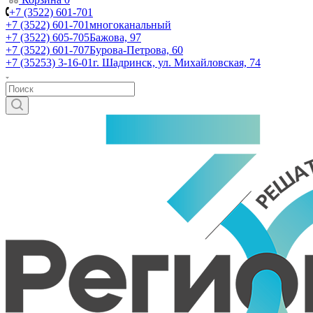
+7 (3522) 601-701
+7 (3522) 601-701
многоканальный
+7 (3522) 605-705
Бажова, 97
+7 (3522) 601-707
Бурова-Петрова, 60
+7 (35253) 3-16-01
г. Шадринск, ул. Михайловская, 74