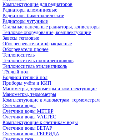
Комплектующие для радиаторов
Радиаторы алюминиевые
Радиаторы биметаллические
Радиаторы чугунные
Стальные панельные радиаторы, конвекторы
Тепловое оборудование, комплектующие
Завесы тепловые
Обогрегреватели инфракрасные
Обогреватели прочее
Теплоноситель
Теплоноситель пропиленгликоль
Теплоноситель этиленгликоль
Тёплый пол
Водяной теплый пол
Приборы учёта и КИП
Манометры, термометры и комплектующие
Манометры, термометры
Комплектующие к манометрам, термометрам
Счётчики воды
Счётчики воды МЕТЕР
Счетчики воды VALTEC
Комплектующие к счетчикам воды
Счетчики воды БЕТАР
Счетчики воды ГЕРРИДА
Счетчики газа