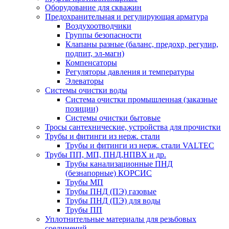
Оборудование для скважин
Предохранительная и регулирующая арматура
Воздухоотводчики
Группы безопасности
Клапаны разные (баланс, предохр, регулир,
подпит, эл-магн)
Компенсаторы
Регуляторы давления и температуры
Элеваторы
Системы очистки воды
Система очистки промышленная (заказные
позиции)
Системы очистки бытовые
Тросы сантехнические, устройства для прочистки
Трубы и фитинги из нерж. стали
Трубы и фитинги из нерж. стали VALTEC
Трубы ПП, МП, ПНД,НПВХ и др.
Трубы канализационные ПНД
(безнапорные) КОРСИС
Трубы МП
Трубы ПНД (ПЭ) газовые
Трубы ПНД (ПЭ) для воды
Трубы ПП
Уплотнительные материалы для резьбовых
соединений