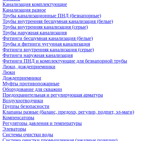
Канализация комплектующие
Канализация разное
Трубы канализационные ПНД (безнапорные)
Трубы внутренняя бесшумная канализация (белые)
Трубы внутренняя канализация (серые)
Трубы наружная канализация
Фитинги бесшумная канализация (белые)
Трубы и фитинги чугунная канализация
Фитинги внутренняя канализация (серые)
Фитинги наружная канализация
Фитинги ПНД и комплектующие для безнапорной трубы
Люки, дождеприемники
Люки
Дождеприемники
Муфты противопожарные
Оборудование для скважин
Предохранительная и регулирующая арматура
Воздухоотводчики
Группы безопасности
Клапаны разные (баланс, предохр, регулир, подпит, эл-магн)
Компенсаторы
Регуляторы давления и температуры
Элеваторы
Системы очистки воды
Система очистки промышленная (заказные позиции)