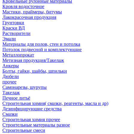
Кровельные рулонные материалы
Кровля водосточное
Мастики, праймеры, битумы
Лакокрасочная продукция
Грунтовки
Краски ВД
Растворители
Эмали
Материалы для полов, стен и потолка
Потолок подвесной и комплектующие
Металлопрокат
Метизная продукция/Такелаж
Анкеры
Болты, гайки, шайбы, шпильки
Дюбели
прочее
Самонарезы, шурупы
Такелаж
Печное литьё
Строительная химия( смазки, реагенты, масла и др)
Дезинфицирующие средства
Смазки
Строительная химия прочее
Строительные материалы разное
Строительные смеси