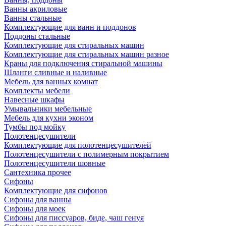
Ванны акриловые
Ванны стальные
Комплектующие для ванн и поддонов
Поддоны стальные
Комплектующие для стиральных машин
Комплектующие для стиральных машин разное
Краны для подключения стиральной машины
Шланги сливные и наливные
Мебель для ванных комнат
Комплекты мебели
Навесные шкафы
Умывальники мебельные
Мебель для кухни эконом
Тумбы под мойку
Полотенцесушители
Комплектующие для полотенцесушителей
Полотенцесушители с полимерным покрытием
Полотенцесушители шовные
Сантехника прочее
Сифоны
Комплектующие для сифонов
Сифоны для ванны
Сифоны для моек
Сифоны для писсуаров, биде, чаш генуя