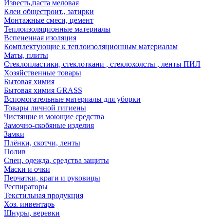
Известь,паста меловая
Клеи общестроит., затирки
Монтажные смеси, цемент
Теплоизоляционные материалы
Вспененная изоляция
Комплектующие к теплоизоляционным материалам
Маты, плиты
Стеклопластики, стеклоткани , стеклохолсты , ленты ПИЛ
Хозяйственные товары
Бытовая химия
Бытовая химия GRASS
Вспомогательные материалы для уборки
Товары личной гигиены
Чистящие и моющие средства
Замочно-скобяные изделия
Замки
Плёнки, скотчи, ленты
Полив
Спец. одежда, средства защиты
Маски и очки
Перчатки, краги и руковицы
Респираторы
Текстильная продукция
Хоз. инвентарь
Шнуры, веревки