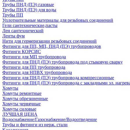
Трубы ПНД (ПЭ) газовые
Трубы ПНД (ПЭ) для воды
Трубы ПП
Уплотнительные материалы для резьбовых соединений
Гели сантехнические,пасты
Лен сантехнический
Ленты фум
Нити для гермеризации резьбовых соединений
Фитинги для ПП, МП, ПНД (ПЭ) трубопроводов
Фитинги КОРСИС
Фитинги для МП трубопровода
Фитинги для ПНД (ПЭ) трубопровода под стыковую сварку
Фитинги для ПП трубопровода
Фитинги для НПВХ трубопровода
Фитинги для ПНД (ПЭ) трубопровода компрессионные
Фитинги для ПНД (ПЭ) трубопровода с закладными эл. нагрев
Хомуты
Хомуты ремонтные
Хомуты обрезиненные
Хомуты червячные
Хомуты силовые
ЛУЧШАЯ ЦЕНА
Водоснабжение/Газоснабжение/Водоотведение
Трубы и фитинги из нерж. стали
Канализация