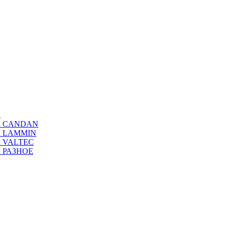
а
ода CANDAN
да LAMMIN
да VALTEC
да РАЗНОЕ