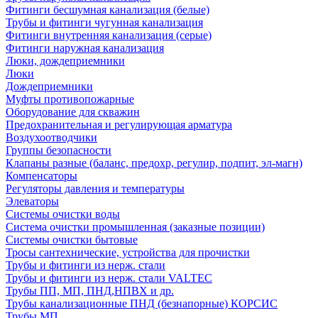
Фитинги бесшумная канализация (белые)
Трубы и фитинги чугунная канализация
Фитинги внутренняя канализация (серые)
Фитинги наружная канализация
Люки, дождеприемники
Люки
Дождеприемники
Муфты противопожарные
Оборудование для скважин
Предохранительная и регулирующая арматура
Воздухоотводчики
Группы безопасности
Клапаны разные (баланс, предохр, регулир, подпит, эл-магн)
Компенсаторы
Регуляторы давления и температуры
Элеваторы
Системы очистки воды
Система очистки промышленная (заказные позиции)
Системы очистки бытовые
Тросы сантехнические, устройства для прочистки
Трубы и фитинги из нерж. стали
Трубы и фитинги из нерж. стали VALTEC
Трубы ПП, МП, ПНД,НПВХ и др.
Трубы канализационные ПНД (безнапорные) КОРСИС
Трубы МП