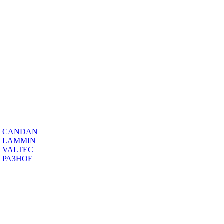
а
ода CANDAN
да LAMMIN
да VALTEC
да РАЗНОЕ