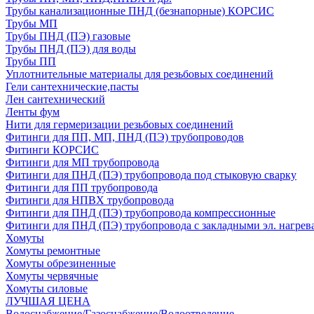
Трубы канализационные ПНД (безнапорные) КОРСИС
Трубы МП
Трубы ПНД (ПЭ) газовые
Трубы ПНД (ПЭ) для воды
Трубы ПП
Уплотнительные материалы для резьбовых соединений
Гели сантехнические,пасты
Лен сантехнический
Ленты фум
Нити для гермеризации резьбовых соединений
Фитинги для ПП, МП, ПНД (ПЭ) трубопроводов
Фитинги КОРСИС
Фитинги для МП трубопровода
Фитинги для ПНД (ПЭ) трубопровода под стыковую сварку
Фитинги для ПП трубопровода
Фитинги для НПВХ трубопровода
Фитинги для ПНД (ПЭ) трубопровода компрессионные
Фитинги для ПНД (ПЭ) трубопровода с закладными эл. нагрев
Хомуты
Хомуты ремонтные
Хомуты обрезиненные
Хомуты червячные
Хомуты силовые
ЛУЧШАЯ ЦЕНА
Водоснабжение/Газоснабжение/Водоотведение