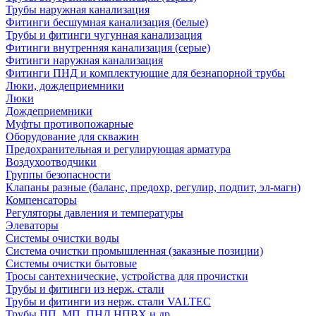
Трубы наружная канализация
Фитинги бесшумная канализация (белые)
Трубы и фитинги чугунная канализация
Фитинги внутренняя канализация (серые)
Фитинги наружная канализация
Фитинги ПНД и комплектующие для безнапорной трубы
Люки, дождеприемники
Люки
Дождеприемники
Муфты противопожарные
Оборудование для скважин
Предохранительная и регулирующая арматура
Воздухоотводчики
Группы безопасности
Клапаны разные (баланс, предохр, регулир, подпит, эл-магн)
Компенсаторы
Регуляторы давления и температуры
Элеваторы
Системы очистки воды
Система очистки промышленная (заказные позиции)
Системы очистки бытовые
Тросы сантехнические, устройства для прочистки
Трубы и фитинги из нерж. стали
Трубы и фитинги из нерж. стали VALTEC
Трубы ПП, МП, ПНД,НПВХ и др.