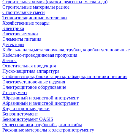
Строительная химия (смазки, реагенты, масла и др)
Строительные материалы разное
Строительные смеси
Теплоизоляционные материалы
Хозяйственные товары
Электрика
Электросчетчики
Элементы питания
Детекторы
Кабель-каналы,металлорукава, трубки, коробки установочные
Кабельно-проводниковая продукция
Лампы
Осветительная продукция
Пуско-защитная аппаратура
Стабилизаторы, блоки защиты, таймеры, источники питания
Электроустановочные изделия
Электрощитовое оборудование
Инструмент
Абразивный и зачистной инструмент
Абразивный и зачистной инструмент
Круги отрезные, диски
Бензоинструмент
Бензоинструмент OASIS
Опрессовщики, трубогибы, листогибы
Расходные материалы к электроинструменту