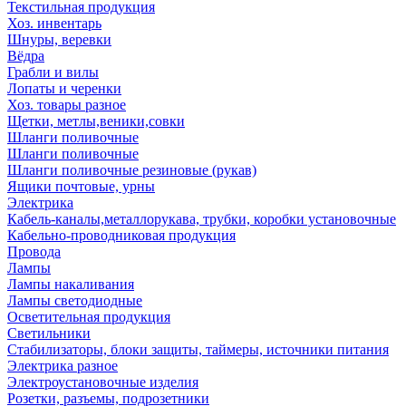
Текстильная продукция
Хоз. инвентарь
Шнуры, веревки
Вёдра
Грабли и вилы
Лопаты и черенки
Хоз. товары разное
Щетки, метлы,веники,совки
Шланги поливочные
Шланги поливочные
Шланги поливочные резиновые (рукав)
Ящики почтовые, урны
Электрика
Кабель-каналы,металлорукава, трубки, коробки установочные
Кабельно-проводниковая продукция
Провода
Лампы
Лампы накаливания
Лампы светодиодные
Осветительная продукция
Светильники
Стабилизаторы, блоки защиты, таймеры, источники питания
Электрика разное
Электроустановочные изделия
Розетки, разъемы, подрозетники