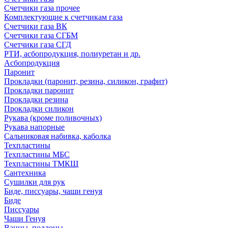
Счетчики газа прочее
Комплектующие к счетчикам газа
Счетчики газа ВК
Счетчики газа СГБМ
Счетчики газа СГД
РТИ, асбопродукция, полиуретан и др.
Асбопродукция
Паронит
Прокладки (паронит, резина, силикон, графит)
Прокладки паронит
Прокладки резина
Прокладки силикон
Рукава (кроме поливочных)
Рукава напорные
Сальниковая набивка, каболка
Техпластины
Техпластины МБС
Техпластины ТМКЩ
Сантехника
Сушилки для рук
Биде, писсуары, чаши генуя
Биде
Писсуары
Чаши Генуя
Ванны, поддоны