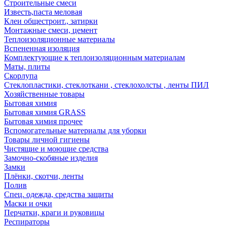
Строительные смеси
Известь,паста меловая
Клеи общестроит., затирки
Монтажные смеси, цемент
Теплоизоляционные материалы
Вспененная изоляция
Комплектующие к теплоизоляционным материалам
Маты, плиты
Скорлупа
Стеклопластики, стеклоткани , стеклохолсты , ленты ПИЛ
Хозяйственные товары
Бытовая химия
Бытовая химия GRASS
Бытовая химия прочее
Вспомогательные материалы для уборки
Товары личной гигиены
Чистящие и моющие средства
Замочно-скобяные изделия
Замки
Плёнки, скотчи, ленты
Полив
Спец. одежда, средства защиты
Маски и очки
Перчатки, краги и руковицы
Респираторы