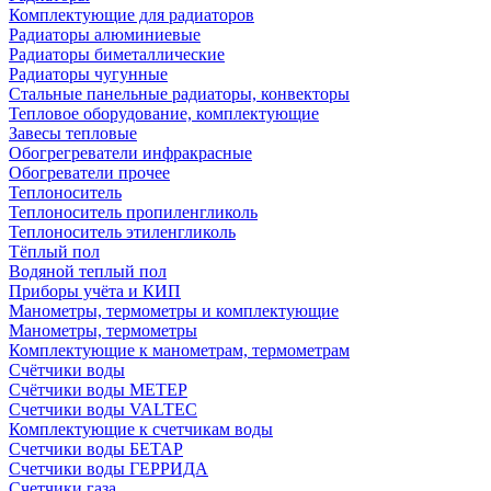
Комплектующие для радиаторов
Радиаторы алюминиевые
Радиаторы биметаллические
Радиаторы чугунные
Стальные панельные радиаторы, конвекторы
Тепловое оборудование, комплектующие
Завесы тепловые
Обогрегреватели инфракрасные
Обогреватели прочее
Теплоноситель
Теплоноситель пропиленгликоль
Теплоноситель этиленгликоль
Тёплый пол
Водяной теплый пол
Приборы учёта и КИП
Манометры, термометры и комплектующие
Манометры, термометры
Комплектующие к манометрам, термометрам
Счётчики воды
Счётчики воды МЕТЕР
Счетчики воды VALTEC
Комплектующие к счетчикам воды
Счетчики воды БЕТАР
Счетчики воды ГЕРРИДА
Счетчики газа