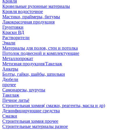
Кровля
Кровельные рулонные материалы
Кровля водосточное
Мастики, праймеры, битумы
Лакокрасочная продукция
Грунтовки
Краски ВД
Растворители
Эмали
Материалы для полов, стен и потолка
Потолок подвесной и комплектующие
Металлопрокат
Метизная продукция/Такелаж
Анкеры
Болты, гайки, шайбы, шпильки
Дюбели
прочее
Самонарезы, шурупы
Такелаж
Печное литьё
Строительная химия( смазки, реагенты, масла и др)
Дезинфицирующие средства
Смазки
Строительная химия прочее
Строительные материалы разное