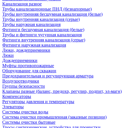
Канализация разное
Трубы канализационные ПНД (безнапорные)
Трубы внутренняя бесшумная канализация (белые)
Трубы внутренняя канализация (серые)
Трубы наружная канализация
Фитинги бесшумная канализация (белые)
Трубы и фитинги чугунная канализация
Фитинги внутренняя канализация (серые)
Фитинги наружная канализация
Люки, дождеприемники
Люки
Дождеприемники
Муфты противопожарные
Оборудование для скважин
Предохранительная и регулирующая арматура
Воздухоотводчики
Группы безопасности
Клапаны разные (баланс, предохр, регулир, подпит, эл-магн)
Компенсаторы
Регуляторы давления и температуры
Элеваторы
Системы очистки воды
Система очистки промышленная (заказные позиции)
Системы очистки бытовые
Тросы сантехнические, устройства для прочистки