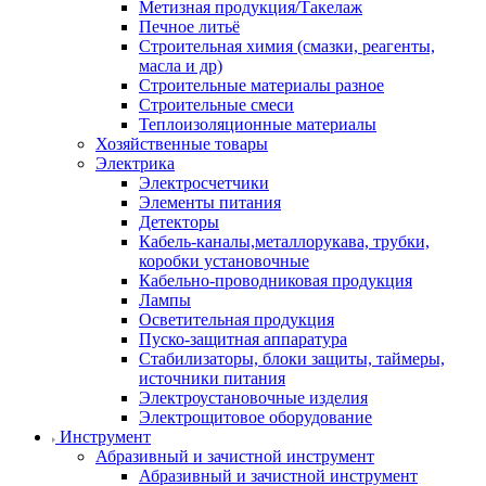
Метизная продукция/Такелаж
Печное литьё
Строительная химия (смазки, реагенты,
масла и др)
Строительные материалы разное
Строительные смеси
Теплоизоляционные материалы
Хозяйственные товары
Электрика
Электросчетчики
Элементы питания
Детекторы
Кабель-каналы,металлорукава, трубки,
коробки установочные
Кабельно-проводниковая продукция
Лампы
Осветительная продукция
Пуско-защитная аппаратура
Стабилизаторы, блоки защиты, таймеры,
источники питания
Электроустановочные изделия
Электрощитовое оборудование
Инструмент
Абразивный и зачистной инструмент
Абразивный и зачистной инструмент