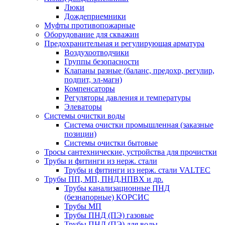
Люки
Дождеприемники
Муфты противопожарные
Оборудование для скважин
Предохранительная и регулирующая арматура
Воздухоотводчики
Группы безопасности
Клапаны разные (баланс, предохр, регулир,
подпит, эл-магн)
Компенсаторы
Регуляторы давления и температуры
Элеваторы
Системы очистки воды
Система очистки промышленная (заказные
позиции)
Системы очистки бытовые
Тросы сантехнические, устройства для прочистки
Трубы и фитинги из нерж. стали
Трубы и фитинги из нерж. стали VALTEC
Трубы ПП, МП, ПНД,НПВХ и др.
Трубы канализационные ПНД
(безнапорные) КОРСИС
Трубы МП
Трубы ПНД (ПЭ) газовые
Трубы ПНД (ПЭ) для воды