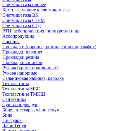
Счетчики газа прочее
Комплектующие к счетчикам газа
Счетчики газа ВК
Счетчики газа СГБМ
Счетчики газа СГД
РТИ, асбопродукция, полиуретан и др.
Асбопродукция
Паронит
Прокладки (паронит, резина, силикон, графит)
Прокладки паронит
Прокладки резина
Прокладки силикон
Рукава (кроме поливочных)
Рукава напорные
Сальниковая набивка, каболка
Техпластины
Техпластины МБС
Техпластины ТМКЩ
Сантехника
Сушилки для рук
Биде, писсуары, чаши генуя
Биде
Писсуары
Чаши Генуя
Ванны, поддоны