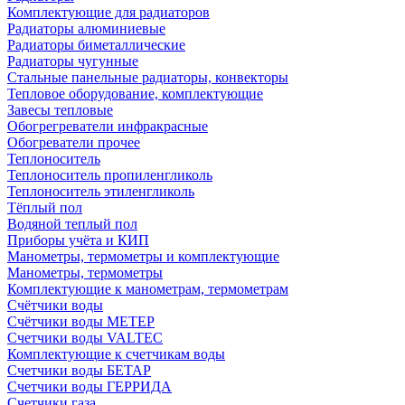
Комплектующие для радиаторов
Радиаторы алюминиевые
Радиаторы биметаллические
Радиаторы чугунные
Стальные панельные радиаторы, конвекторы
Тепловое оборудование, комплектующие
Завесы тепловые
Обогрегреватели инфракрасные
Обогреватели прочее
Теплоноситель
Теплоноситель пропиленгликоль
Теплоноситель этиленгликоль
Тёплый пол
Водяной теплый пол
Приборы учёта и КИП
Манометры, термометры и комплектующие
Манометры, термометры
Комплектующие к манометрам, термометрам
Счётчики воды
Счётчики воды МЕТЕР
Счетчики воды VALTEC
Комплектующие к счетчикам воды
Счетчики воды БЕТАР
Счетчики воды ГЕРРИДА
Счетчики газа