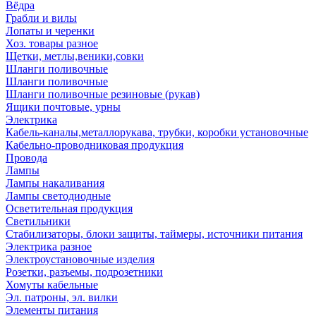
Вёдра
Грабли и вилы
Лопаты и черенки
Хоз. товары разное
Щетки, метлы,веники,совки
Шланги поливочные
Шланги поливочные
Шланги поливочные резиновые (рукав)
Ящики почтовые, урны
Электрика
Кабель-каналы,металлорукава, трубки, коробки установочные
Кабельно-проводниковая продукция
Провода
Лампы
Лампы накаливания
Лампы светодиодные
Осветительная продукция
Светильники
Стабилизаторы, блоки защиты, таймеры, источники питания
Электрика разное
Электроустановочные изделия
Розетки, разъемы, подрозетники
Хомуты кабельные
Эл. патроны, эл. вилки
Элементы питания