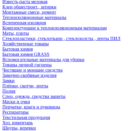
Известь,паста меловая
Клеи общестроит., затирки
Монтажные смеси, цемент
Теплоизоляционные материалы
Вспененная изоляция
Комплектующие к теплоизоляционным материалам
Маты, плиты
Стеклопластики, стеклоткани , стеклохолсты , ленты ПИЛ
Хозяйственные товары
Бытовая химия
Бытовая химия GRASS
Вспомогательные материалы для уборки
Товары личной гигиены
Чистящие и моющие средства
Замочно-скобяные изделия
Замки
Плёнки, скотчи, ленты
Полив
Спец. одежда, средства защиты
Маски и очки
Перчатки, краги и руковицы
Респираторы
Текстильная продукция
Хоз. инвентарь
Шнуры, веревки