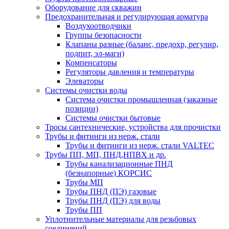
Оборудование для скважин
Предохранительная и регулирующая арматура
Воздухоотводчики
Группы безопасности
Клапаны разные (баланс, предохр, регулир,
подпит, эл-магн)
Компенсаторы
Регуляторы давления и температуры
Элеваторы
Системы очистки воды
Система очистки промышленная (заказные
позиции)
Системы очистки бытовые
Тросы сантехнические, устройства для прочистки
Трубы и фитинги из нерж. стали
Трубы и фитинги из нерж. стали VALTEC
Трубы ПП, МП, ПНД,НПВХ и др.
Трубы канализационные ПНД
(безнапорные) КОРСИС
Трубы МП
Трубы ПНД (ПЭ) газовые
Трубы ПНД (ПЭ) для воды
Трубы ПП
Уплотнительные материалы для резьбовых
соединений