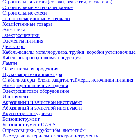
Строительная химия (смазки, реагенты, масла и др)
Строительные материалы разное
Строительные смеси
Теплоизоляционные материалы
Хозяйственные товары
Электрика
Электросчетчики
Элементы питания
Детекторы
Кабель-каналы,металлорукава, трубки, коробки установочные
Кабельно-проводниковая продукция
Лампы
Осветительная продукция
Пуско-защитная аппаратура
Стабилизаторы, блоки защиты, таймеры, источники питания
Электроустановочные изделия
Электрощитовое оборудование
Инструмент
Абразивный и зачистной инструмент
Абразивный и зачистной инструмент
Круги отрезные, диски
Бензоинструмент
Бензоинструмент OASIS
Опрессовщики, трубогибы, листогибы
Расходные материалы к электроинструменту