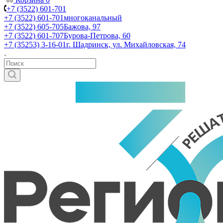
+7 (3522) 601-701
+7 (3522) 601-701
многоканальный
+7 (3522) 605-705
Бажова, 97
+7 (3522) 601-707
Бурова-Петрова, 60
+7 (35253) 3-16-01
г. Шадринск, ул. Михайловская, 74