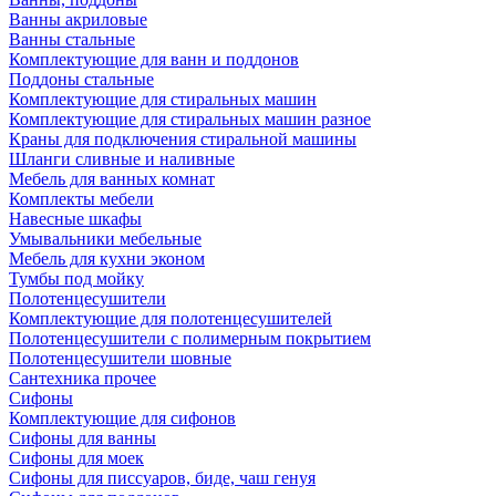
Ванны акриловые
Ванны стальные
Комплектующие для ванн и поддонов
Поддоны стальные
Комплектующие для стиральных машин
Комплектующие для стиральных машин разное
Краны для подключения стиральной машины
Шланги сливные и наливные
Мебель для ванных комнат
Комплекты мебели
Навесные шкафы
Умывальники мебельные
Мебель для кухни эконом
Тумбы под мойку
Полотенцесушители
Комплектующие для полотенцесушителей
Полотенцесушители с полимерным покрытием
Полотенцесушители шовные
Сантехника прочее
Сифоны
Комплектующие для сифонов
Сифоны для ванны
Сифоны для моек
Сифоны для писсуаров, биде, чаш генуя