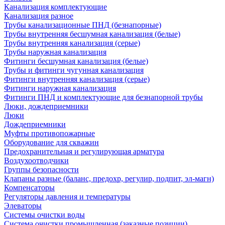
Канализация комплектующие
Канализация разное
Трубы канализационные ПНД (безнапорные)
Трубы внутренняя бесшумная канализация (белые)
Трубы внутренняя канализация (серые)
Трубы наружная канализация
Фитинги бесшумная канализация (белые)
Трубы и фитинги чугунная канализация
Фитинги внутренняя канализация (серые)
Фитинги наружная канализация
Фитинги ПНД и комплектующие для безнапорной трубы
Люки, дождеприемники
Люки
Дождеприемники
Муфты противопожарные
Оборудование для скважин
Предохранительная и регулирующая арматура
Воздухоотводчики
Группы безопасности
Клапаны разные (баланс, предохр, регулир, подпит, эл-магн)
Компенсаторы
Регуляторы давления и температуры
Элеваторы
Системы очистки воды
Система очистки промышленная (заказные позиции)