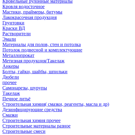
Кровельные рулонные материалы
Кровля водосточное
Мастики, праймеры, битумы
Лакокрасочная продукция
Грунтовки
Краски ВД
Растворители
Эмали
Материалы для полов, стен и потолка
Потолок подвесной и комплектующие
Металлопрокат
Метизная продукция/Такелаж
Анкеры
Болты, гайки, шайбы, шпильки
Дюбели
прочее
Самонарезы, шурупы
Такелаж
Печное литьё
Строительная химия( смазки, реагенты, масла и др)
Дезинфицирующие средства
Смазки
Строительная химия прочее
Строительные материалы разное
Строительные смеси