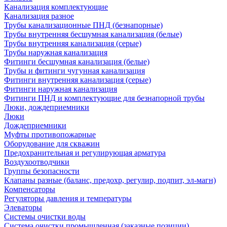
Канализация комплектующие
Канализация разное
Трубы канализационные ПНД (безнапорные)
Трубы внутренняя бесшумная канализация (белые)
Трубы внутренняя канализация (серые)
Трубы наружная канализация
Фитинги бесшумная канализация (белые)
Трубы и фитинги чугунная канализация
Фитинги внутренняя канализация (серые)
Фитинги наружная канализация
Фитинги ПНД и комплектующие для безнапорной трубы
Люки, дождеприемники
Люки
Дождеприемники
Муфты противопожарные
Оборудование для скважин
Предохранительная и регулирующая арматура
Воздухоотводчики
Группы безопасности
Клапаны разные (баланс, предохр, регулир, подпит, эл-магн)
Компенсаторы
Регуляторы давления и температуры
Элеваторы
Системы очистки воды
Система очистки промышленная (заказные позиции)