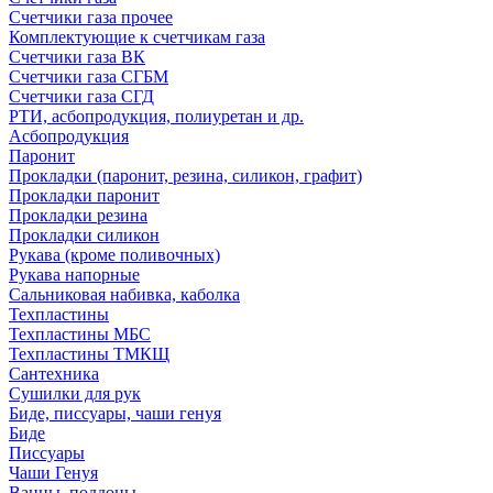
Счетчики газа прочее
Комплектующие к счетчикам газа
Счетчики газа ВК
Счетчики газа СГБМ
Счетчики газа СГД
РТИ, асбопродукция, полиуретан и др.
Асбопродукция
Паронит
Прокладки (паронит, резина, силикон, графит)
Прокладки паронит
Прокладки резина
Прокладки силикон
Рукава (кроме поливочных)
Рукава напорные
Сальниковая набивка, каболка
Техпластины
Техпластины МБС
Техпластины ТМКЩ
Сантехника
Сушилки для рук
Биде, писсуары, чаши генуя
Биде
Писсуары
Чаши Генуя
Ванны, поддоны