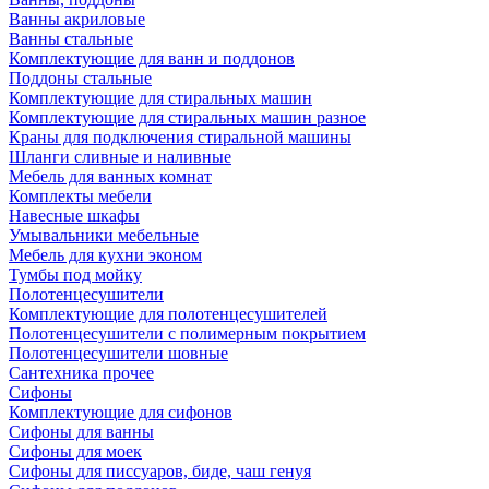
Ванны акриловые
Ванны стальные
Комплектующие для ванн и поддонов
Поддоны стальные
Комплектующие для стиральных машин
Комплектующие для стиральных машин разное
Краны для подключения стиральной машины
Шланги сливные и наливные
Мебель для ванных комнат
Комплекты мебели
Навесные шкафы
Умывальники мебельные
Мебель для кухни эконом
Тумбы под мойку
Полотенцесушители
Комплектующие для полотенцесушителей
Полотенцесушители с полимерным покрытием
Полотенцесушители шовные
Сантехника прочее
Сифоны
Комплектующие для сифонов
Сифоны для ванны
Сифоны для моек
Сифоны для писсуаров, биде, чаш генуя