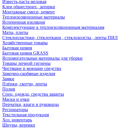
Известь,паста меловая
Клеи общестроит., затирки
Монтажные смеси, цемент
Теплоизоляционные материалы
Вспененная изоляция
Комплектующие к теплоизоляционным материалам
Маты, плиты
Стеклопластики, стеклоткани , стеклохолсты , ленты ПИЛ
Хозяйственные товары
Бытовая химия
Бытовая химия GRASS
Вспомогательные материалы для уборки
Товары личной гигиены
Чистящие и моющие средства
Замочно-скобяные изделия
Замки
Плёнки, скотчи, ленты
Полив
Спец. одежда, средства защиты
Маски и очки
Перчатки, краги и руковицы
Респираторы
Текстильная продукция
Хоз. инвентарь
Шнуры, веревки