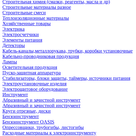
Строительная химия (смазки, реагенты, масла и др)
Строительные материалы разное
Строительные смеси
Теплоизоляционные материалы
Хозяйственные товары
Электрика
Электросчетчики
Элементы питания
Детекторы
Кабель-каналы,металлорукава, трубки, коробки установочные
Кабельно-проводниковая продукция
Лампы
Осветительная продукция
Пуско-защитная аппаратура
Стабилизаторы, блоки защиты, таймеры, источники питания
Электроустановочные изделия
Электрощитовое оборудование
Инструмент
Абразивный и зачистной инструмент
Абразивный и зачистной инструмент
Круги отрезные, диски
Бензоинструмент
Бензоинструмент OASIS
Опрессовщики, трубогибы, листогибы
Расходные материалы к электроинструменту