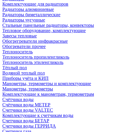
Комплектующие для радиаторов
Радиаторы алюминиевые
Радиаторы биметаллические
Радиаторы чугунные
Стальные панельные радиаторы, конвекторы
Тепловое оборудование, комплектующие
Завесы тепловые
Обогрегреватели инфракрасные
Обогреватели прочее
Теплоноситель
Теплоноситель пропиленгликоль
Теплоноситель этиленгликоль
Тёплый пол
Водяной теплый пол
Приборы учёта и КИП
Манометры, термометры и комплектующие
Манометры, термометры
Комплектующие к манометрам, термометрам
Счётчики воды
Счётчики воды МЕТЕР
Счетчики воды VALTEC
Комплектующие к счетчикам воды
Счетчики воды БЕТАР
Счетчики воды ГЕРРИДА
Счетчики газа