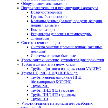
Оборудование для скважин
Предохранительная и регулирующая арматура
Воздухоотводчики
Группы безопасности
Клапаны разные (баланс, предохр, регулир,
подпит, эл-магн)
Компенсаторы
Регуляторы давления и температуры
Элеваторы
Системы очистки воды
Система очистки промышленная (заказные
позиции)
Системы очистки бытовые
Тросы сантехнические, устройства для прочистки
Трубы и фитинги из нерж. стали
Трубы и фитинги из нерж. стали VALTEC
Трубы ПП, МП, ПНД,НПВХ и др.
Трубы канализационные ПНД
(безнапорные) КОРСИС
Трубы МП
Трубы ПНД (ПЭ) газовые
Трубы ПНД (ПЭ) для воды
Трубы ПП
Уплотнительные материалы для резьбовых
соединений