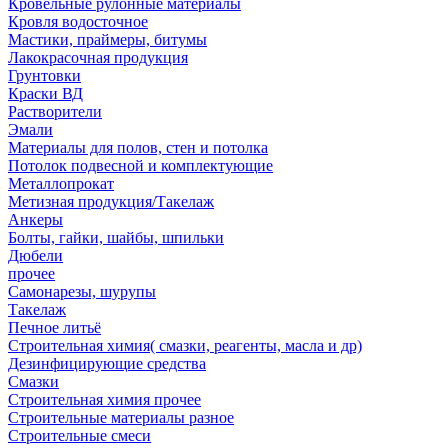
Кровельные рулонные материалы
Кровля водосточное
Мастики, праймеры, битумы
Лакокрасочная продукция
Грунтовки
Краски ВД
Растворители
Эмали
Материалы для полов, стен и потолка
Потолок подвесной и комплектующие
Металлопрокат
Метизная продукция/Такелаж
Анкеры
Болты, гайки, шайбы, шпильки
Дюбели
прочее
Самонарезы, шурупы
Такелаж
Печное литьё
Строительная химия( смазки, реагенты, масла и др)
Дезинфицирующие средства
Смазки
Строительная химия прочее
Строительные материалы разное
Строительные смеси