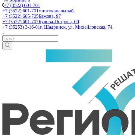
+7 (3522) 601-701
+7 (3522) 601-701
многоканальный
+7 (3522) 605-705
Бажова, 97
+7 (3522) 601-707
Бурова-Петрова, 60
+7 (35253) 3-16-01
г. Шадринск, ул. Михайловская, 74