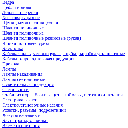
Вёдра
Грабли и вилы
Лопаты и черенки
Хоз. товары разное
Щетки, метлы,веники,совки
Шланги поливочные
Шланги поливочные
Шланги поливочные резиновые (рукав)
Ящики почтовые, урны
Электрика
Кабель-каналы,металлорукава, трубки, коробки установочные
Кабельно-проводниковая продукция
Провода
Лампы
Лампы накаливания
Лампы светодиодные
Осветительная продукция
Светильники
Стабилизаторы, блоки защиты, таймеры, источники питания
Электрика разное
Электроустановочные изделия
Розетки, разъемы, подрозетники
Хомуты кабельные
Эл. патроны, эл. вилки
Элементы питания