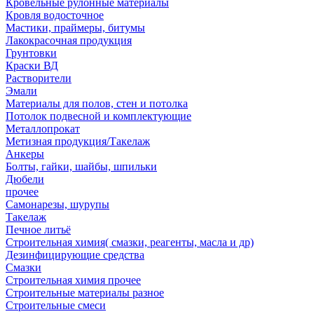
Кровельные рулонные материалы
Кровля водосточное
Мастики, праймеры, битумы
Лакокрасочная продукция
Грунтовки
Краски ВД
Растворители
Эмали
Материалы для полов, стен и потолка
Потолок подвесной и комплектующие
Металлопрокат
Метизная продукция/Такелаж
Анкеры
Болты, гайки, шайбы, шпильки
Дюбели
прочее
Самонарезы, шурупы
Такелаж
Печное литьё
Строительная химия( смазки, реагенты, масла и др)
Дезинфицирующие средства
Смазки
Строительная химия прочее
Строительные материалы разное
Строительные смеси