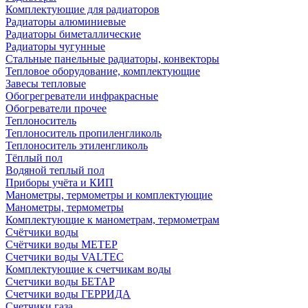
Комплектующие для радиаторов
Радиаторы алюминиевые
Радиаторы биметаллические
Радиаторы чугунные
Стальные панельные радиаторы, конвекторы
Тепловое оборудование, комплектующие
Завесы тепловые
Обогрегреватели инфракрасные
Обогреватели прочее
Теплоноситель
Теплоноситель пропиленгликоль
Теплоноситель этиленгликоль
Тёплый пол
Водяной теплый пол
Приборы учёта и КИП
Манометры, термометры и комплектующие
Манометры, термометры
Комплектующие к манометрам, термометрам
Счётчики воды
Счётчики воды МЕТЕР
Счетчики воды VALTEC
Комплектующие к счетчикам воды
Счетчики воды БЕТАР
Счетчики воды ГЕРРИДА
Счетчики газа