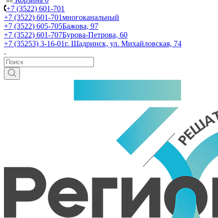
+7 (3522) 601-701
+7 (3522) 601-701
многоканальный
+7 (3522) 605-705
Бажова, 97
+7 (3522) 601-707
Бурова-Петрова, 60
+7 (35253) 3-16-01
г. Шадринск, ул. Михайловская, 74