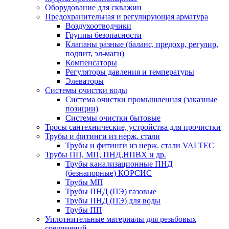
Оборудование для скважин
Предохранительная и регулирующая арматура
Воздухоотводчики
Группы безопасности
Клапаны разные (баланс, предохр, регулир,
подпит, эл-магн)
Компенсаторы
Регуляторы давления и температуры
Элеваторы
Системы очистки воды
Система очистки промышленная (заказные
позиции)
Системы очистки бытовые
Тросы сантехнические, устройства для прочистки
Трубы и фитинги из нерж. стали
Трубы и фитинги из нерж. стали VALTEC
Трубы ПП, МП, ПНД,НПВХ и др.
Трубы канализационные ПНД
(безнапорные) КОРСИС
Трубы МП
Трубы ПНД (ПЭ) газовые
Трубы ПНД (ПЭ) для воды
Трубы ПП
Уплотнительные материалы для резьбовых
соединений