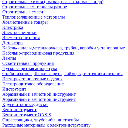
Строительная химия (смазки, реагенты, масла и др)
Строительные материалы разное
Строительные смеси
Теплоизоляционные материалы
Хозяйственные товары
Электрика
Электросчетчики
Элементы питания
Детекторы
Кабель-каналы,металлорукава, трубки, коробки установочные
Кабельно-проводниковая продукция
Лампы
Осветительная продукция
Пуско-защитная аппаратура
Стабилизаторы, блоки защиты, таймеры, источники питания
Электроустановочные изделия
Электрощитовое оборудование
Инструмент
Абразивный и зачистной инструмент
Абразивный и зачистной инструмент
Круги отрезные, диски
Бензоинструмент
Бензоинструмент OASIS
Опрессовщики, трубогибы, листогибы
Расходные материалы к электроинструменту