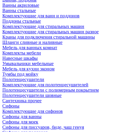
Ванны акриловые
Ванны стальные
Комплектующие для ванн и поддонов
Поддоны стальные
Комплектующие для стиральных машин
Комплектующие для стиральных машин разное
Краны для подключения стиральной машины
Шланги сливные и наливные
Мебель для ванных комнат
Комплекты мебели
Навесные шкафы
Умывальники мебельные
Мебель для кухни эконом
Тумбы под мойку
Полотенцесушители
Комплектующие для полотенцесушителей
Полотенцесушители с полимерным покрытием
Полотенцесушители шовные
Сантехника прочее
Сифоны
Комплектующие для сифонов
Сифоны для ванны
Сифоны для моек
Сифоны для писсуаров, биде, чаш генуя