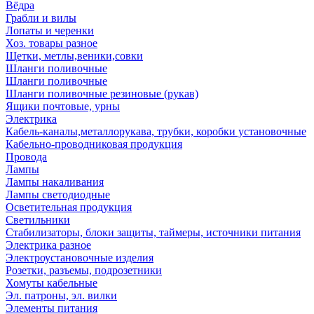
Вёдра
Грабли и вилы
Лопаты и черенки
Хоз. товары разное
Щетки, метлы,веники,совки
Шланги поливочные
Шланги поливочные
Шланги поливочные резиновые (рукав)
Ящики почтовые, урны
Электрика
Кабель-каналы,металлорукава, трубки, коробки установочные
Кабельно-проводниковая продукция
Провода
Лампы
Лампы накаливания
Лампы светодиодные
Осветительная продукция
Светильники
Стабилизаторы, блоки защиты, таймеры, источники питания
Электрика разное
Электроустановочные изделия
Розетки, разъемы, подрозетники
Хомуты кабельные
Эл. патроны, эл. вилки
Элементы питания