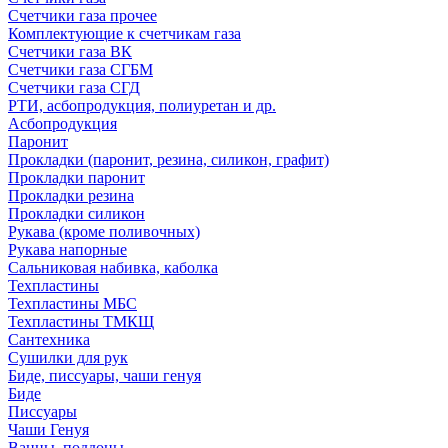
Счетчики газа прочее
Комплектующие к счетчикам газа
Счетчики газа ВК
Счетчики газа СГБМ
Счетчики газа СГД
РТИ, асбопродукция, полиуретан и др.
Асбопродукция
Паронит
Прокладки (паронит, резина, силикон, графит)
Прокладки паронит
Прокладки резина
Прокладки силикон
Рукава (кроме поливочных)
Рукава напорные
Сальниковая набивка, каболка
Техпластины
Техпластины МБС
Техпластины ТМКЩ
Сантехника
Сушилки для рук
Биде, писсуары, чаши генуя
Биде
Писсуары
Чаши Генуя
Ванны, поддоны