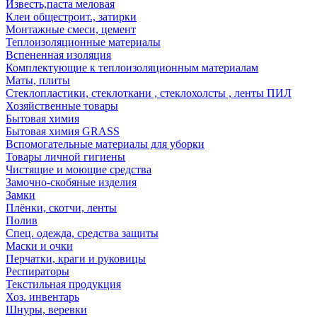
Известь,паста меловая
Клеи общестроит., затирки
Монтажные смеси, цемент
Теплоизоляционные материалы
Вспененная изоляция
Комплектующие к теплоизоляционным материалам
Маты, плиты
Стеклопластики, стеклоткани , стеклохолсты , ленты ПИЛ
Хозяйственные товары
Бытовая химия
Бытовая химия GRASS
Вспомогательные материалы для уборки
Товары личной гигиены
Чистящие и моющие средства
Замочно-скобяные изделия
Замки
Плёнки, скотчи, ленты
Полив
Спец. одежда, средства защиты
Маски и очки
Перчатки, краги и руковицы
Респираторы
Текстильная продукция
Хоз. инвентарь
Шнуры, веревки