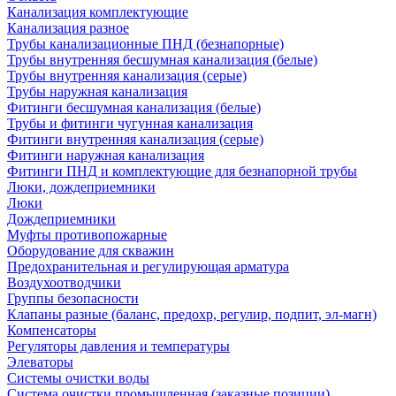
Канализация комплектующие
Канализация разное
Трубы канализационные ПНД (безнапорные)
Трубы внутренняя бесшумная канализация (белые)
Трубы внутренняя канализация (серые)
Трубы наружная канализация
Фитинги бесшумная канализация (белые)
Трубы и фитинги чугунная канализация
Фитинги внутренняя канализация (серые)
Фитинги наружная канализация
Фитинги ПНД и комплектующие для безнапорной трубы
Люки, дождеприемники
Люки
Дождеприемники
Муфты противопожарные
Оборудование для скважин
Предохранительная и регулирующая арматура
Воздухоотводчики
Группы безопасности
Клапаны разные (баланс, предохр, регулир, подпит, эл-магн)
Компенсаторы
Регуляторы давления и температуры
Элеваторы
Системы очистки воды
Система очистки промышленная (заказные позиции)