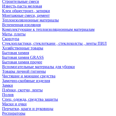
Строительные смеси
Известь,паста меловая
Клеи общестроит., затирки
Монтажные смеси, цемент
Теплоизоляционные материалы
Вспененная изоляция
Комплектующие к теплоизоляционным материалам
Маты, плиты
Скорлупа
Стеклопластики, стеклоткани , стеклохолсты , ленты ПИЛ
Хозяйственные товары
Бытовая химия
Бытовая химия GRASS
Бытовая химия прочее
Вспомогательные материалы для уборки
Товары личной гигиены
Чистящие и моющие средства
Замочно-скобяные изделия
Замки
Плёнки, скотчи, ленты
Полив
Спец. одежда, средства защиты
Маски и очки
Перчатки, краги и руковицы
Респираторы