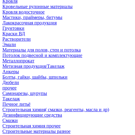
Кровля
Кровельные рулонные материалы
Кровля водосточное
Мастики, праймеры, битумы
Лакокрасочная продукция
Грунтовки
Краски ВД
Растворители
Эмали
Материалы для полов, стен и потолка
Потолок подвесной и комплектующие
Металлопрокат
Метизная продукция/Такелаж
Анкеры
Болты, гайки, шайбы, шпильки
Дюбели
прочее
Самонарезы, шурупы
Такелаж
Печное литьё
Строительная химия( смазки, реагенты, масла и др)
Дезинфицирующие средства
Смазки
Строительная химия прочее
Строительные материалы разное