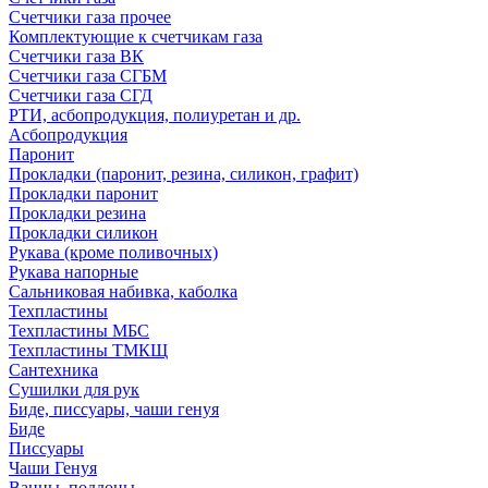
Счетчики газа прочее
Комплектующие к счетчикам газа
Счетчики газа ВК
Счетчики газа СГБМ
Счетчики газа СГД
РТИ, асбопродукция, полиуретан и др.
Асбопродукция
Паронит
Прокладки (паронит, резина, силикон, графит)
Прокладки паронит
Прокладки резина
Прокладки силикон
Рукава (кроме поливочных)
Рукава напорные
Сальниковая набивка, каболка
Техпластины
Техпластины МБС
Техпластины ТМКЩ
Сантехника
Сушилки для рук
Биде, писсуары, чаши генуя
Биде
Писсуары
Чаши Генуя
Ванны, поддоны