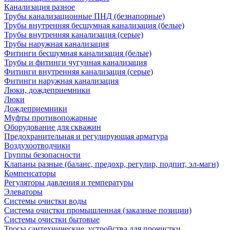
Канализация разное
Трубы канализационные ПНД (безнапорные)
Трубы внутренняя бесшумная канализация (белые)
Трубы внутренняя канализация (серые)
Трубы наружная канализация
Фитинги бесшумная канализация (белые)
Трубы и фитинги чугунная канализация
Фитинги внутренняя канализация (серые)
Фитинги наружная канализация
Люки, дождеприемники
Люки
Дождеприемники
Муфты противопожарные
Оборудование для скважин
Предохранительная и регулирующая арматура
Воздухоотводчики
Группы безопасности
Клапаны разные (баланс, предохр, регулир, подпит, эл-магн)
Компенсаторы
Регуляторы давления и температуры
Элеваторы
Системы очистки воды
Система очистки промышленная (заказные позиции)
Системы очистки бытовые
Тросы сантехнические, устройства для прочистки