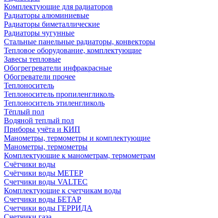
Комплектующие для радиаторов
Радиаторы алюминиевые
Радиаторы биметаллические
Радиаторы чугунные
Стальные панельные радиаторы, конвекторы
Тепловое оборудование, комплектующие
Завесы тепловые
Обогрегреватели инфракрасные
Обогреватели прочее
Теплоноситель
Теплоноситель пропиленгликоль
Теплоноситель этиленгликоль
Тёплый пол
Водяной теплый пол
Приборы учёта и КИП
Манометры, термометры и комплектующие
Манометры, термометры
Комплектующие к манометрам, термометрам
Счётчики воды
Счётчики воды МЕТЕР
Счетчики воды VALTEC
Комплектующие к счетчикам воды
Счетчики воды БЕТАР
Счетчики воды ГЕРРИДА
Счетчики газа