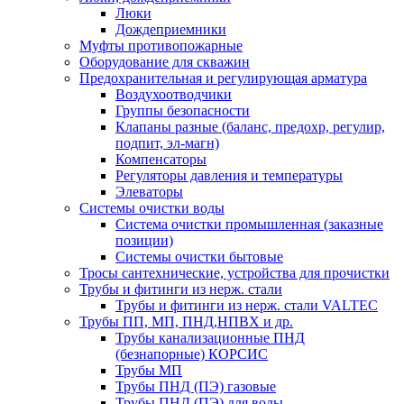
Люки
Дождеприемники
Муфты противопожарные
Оборудование для скважин
Предохранительная и регулирующая арматура
Воздухоотводчики
Группы безопасности
Клапаны разные (баланс, предохр, регулир,
подпит, эл-магн)
Компенсаторы
Регуляторы давления и температуры
Элеваторы
Системы очистки воды
Система очистки промышленная (заказные
позиции)
Системы очистки бытовые
Тросы сантехнические, устройства для прочистки
Трубы и фитинги из нерж. стали
Трубы и фитинги из нерж. стали VALTEC
Трубы ПП, МП, ПНД,НПВХ и др.
Трубы канализационные ПНД
(безнапорные) КОРСИС
Трубы МП
Трубы ПНД (ПЭ) газовые
Трубы ПНД (ПЭ) для воды