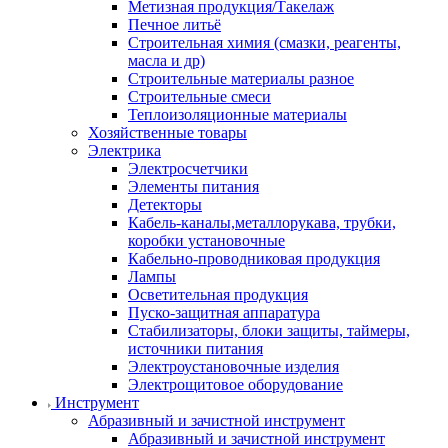
Метизная продукция/Такелаж
Печное литьё
Строительная химия (смазки, реагенты,
масла и др)
Строительные материалы разное
Строительные смеси
Теплоизоляционные материалы
Хозяйственные товары
Электрика
Электросчетчики
Элементы питания
Детекторы
Кабель-каналы,металлорукава, трубки,
коробки установочные
Кабельно-проводниковая продукция
Лампы
Осветительная продукция
Пуско-защитная аппаратура
Стабилизаторы, блоки защиты, таймеры,
источники питания
Электроустановочные изделия
Электрощитовое оборудование
Инструмент
Абразивный и зачистной инструмент
Абразивный и зачистной инструмент