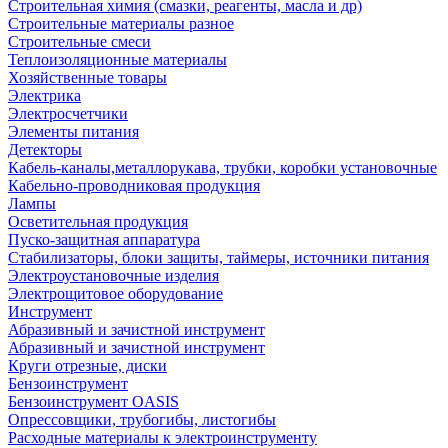
Строительная химия (смазки, реагенты, масла и др)
Строительные материалы разное
Строительные смеси
Теплоизоляционные материалы
Хозяйственные товары
Электрика
Электросчетчики
Элементы питания
Детекторы
Кабель-каналы,металлорукава, трубки, коробки установочные
Кабельно-проводниковая продукция
Лампы
Осветительная продукция
Пуско-защитная аппаратура
Стабилизаторы, блоки защиты, таймеры, источники питания
Электроустановочные изделия
Электрощитовое оборудование
Инструмент
Абразивный и зачистной инструмент
Абразивный и зачистной инструмент
Круги отрезные, диски
Бензоинструмент
Бензоинструмент OASIS
Опрессовщики, трубогибы, листогибы
Расходные материалы к электроинструменту