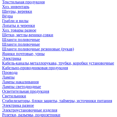
Текстильная продукция
Хоз. инвентарь
Шнуры, веревки
Вёдра
Грабли и вилы
Лопаты и черенки
Хоз. товары разное
Щетки, метлы,веники,совки
Шланги поливочные
Шланги поливочные
Шланги поливочные резиновые (рукав)
Ящики почтовые, урны
Электрика
Кабель-каналы,металлорукава, трубки, коробки установочные
Кабельно-проводниковая продукция
Провода
Лампы
Лампы накаливания
Лампы светодиодные
Осветительная продукция
Светильники
Стабилизаторы, блоки защиты, таймеры, источники питания
Электрика разное
Электроустановочные изделия
Розетки, разъемы, подрозетники