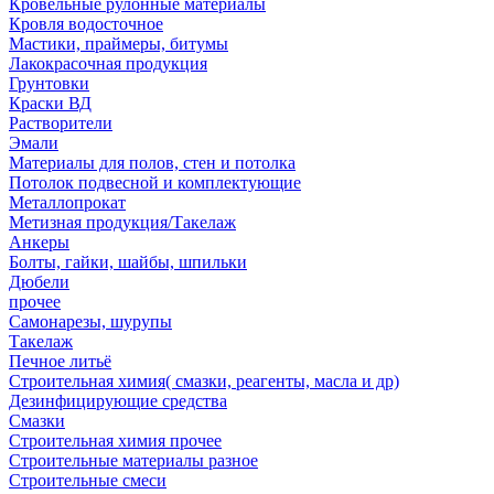
Кровельные рулонные материалы
Кровля водосточное
Мастики, праймеры, битумы
Лакокрасочная продукция
Грунтовки
Краски ВД
Растворители
Эмали
Материалы для полов, стен и потолка
Потолок подвесной и комплектующие
Металлопрокат
Метизная продукция/Такелаж
Анкеры
Болты, гайки, шайбы, шпильки
Дюбели
прочее
Самонарезы, шурупы
Такелаж
Печное литьё
Строительная химия( смазки, реагенты, масла и др)
Дезинфицирующие средства
Смазки
Строительная химия прочее
Строительные материалы разное
Строительные смеси