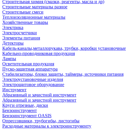
Строительная химия (смазки, реагенты, масла и др)
Строительные материалы разное
Строительные смеси
Теплоизоляционные материалы
Хозяйственные товары
Электрика
Электросчетчики
Элементы питания
Детекторы
Кабель-каналы,металлорукава, трубки, коробки установочные
Кабельно-проводниковая продукция
Лампы
Осветительная продукция
Пуско-защитная аппаратура
Стабилизаторы, блоки защиты, таймеры, источники питания
Электроустановочные изделия
Электрощитовое оборудование
Инструмент
Абразивный и зачистной инструмент
Абразивный и зачистной инструмент
Круги отрезные, диски
Бензоинструмент
Бензоинструмент OASIS
Опрессовщики, трубогибы, листогибы
Расходные материалы к электроинструменту