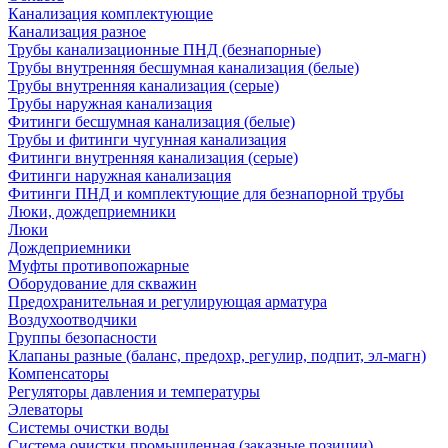
Канализация комплектующие
Канализация разное
Трубы канализационные ПНД (безнапорные)
Трубы внутренняя бесшумная канализация (белые)
Трубы внутренняя канализация (серые)
Трубы наружная канализация
Фитинги бесшумная канализация (белые)
Трубы и фитинги чугунная канализация
Фитинги внутренняя канализация (серые)
Фитинги наружная канализация
Фитинги ПНД и комплектующие для безнапорной трубы
Люки, дождеприемники
Люки
Дождеприемники
Муфты противопожарные
Оборудование для скважин
Предохранительная и регулирующая арматура
Воздухоотводчики
Группы безопасности
Клапаны разные (баланс, предохр, регулир, подпит, эл-магн)
Компенсаторы
Регуляторы давления и температуры
Элеваторы
Системы очистки воды
Система очистки промышленная (заказные позиции)