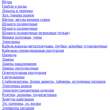
Вёдра
Грабли и вилы
Лопаты и черенки
Хоз. товары разное
Щетки, метлы,веники,совки
Шланги поливочные
Шланги поливочные
Шланги поливочные резиновые (рукав)
Ящики почтовые, урны
Электрика
Кабель-каналы,металлорукава, трубки, коробки установочные
Кабельно-проводниковая продукция
Провода
Лампы
Лампы накаливания
Лампы светодиодные
Осветительная продукция
Светильники
Стабилизаторы, блоки защиты, таймеры, источники питания
Электрика разное
Электроустановочные изделия
Розетки, разъемы, подрозетники
Хомуты кабельные
Эл. патроны, эл. вилки
Элементы питания