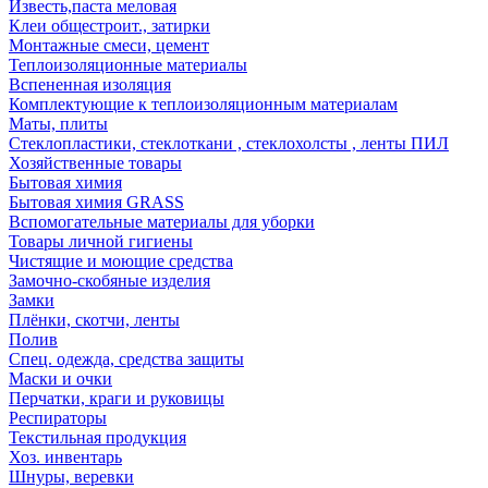
Известь,паста меловая
Клеи общестроит., затирки
Монтажные смеси, цемент
Теплоизоляционные материалы
Вспененная изоляция
Комплектующие к теплоизоляционным материалам
Маты, плиты
Стеклопластики, стеклоткани , стеклохолсты , ленты ПИЛ
Хозяйственные товары
Бытовая химия
Бытовая химия GRASS
Вспомогательные материалы для уборки
Товары личной гигиены
Чистящие и моющие средства
Замочно-скобяные изделия
Замки
Плёнки, скотчи, ленты
Полив
Спец. одежда, средства защиты
Маски и очки
Перчатки, краги и руковицы
Респираторы
Текстильная продукция
Хоз. инвентарь
Шнуры, веревки