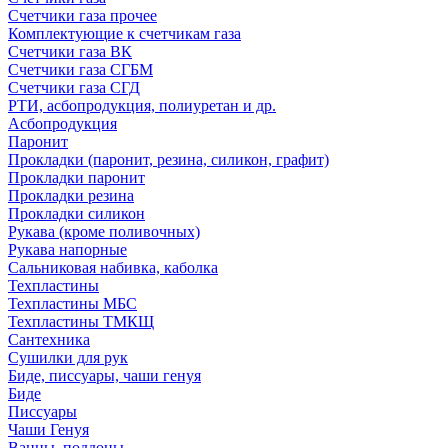
Счетчики газа прочее
Комплектующие к счетчикам газа
Счетчики газа ВК
Счетчики газа СГБМ
Счетчики газа СГД
РТИ, асбопродукция, полиуретан и др.
Асбопродукция
Паронит
Прокладки (паронит, резина, силикон, графит)
Прокладки паронит
Прокладки резина
Прокладки силикон
Рукава (кроме поливочных)
Рукава напорные
Сальниковая набивка, каболка
Техпластины
Техпластины МБС
Техпластины ТМКЩ
Сантехника
Сушилки для рук
Биде, писсуары, чаши генуя
Биде
Писсуары
Чаши Генуя
Ванны, поддоны