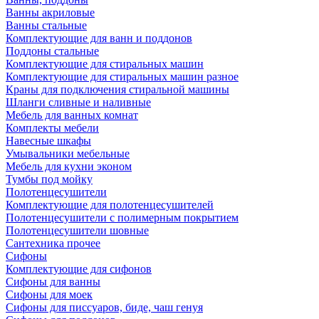
Ванны акриловые
Ванны стальные
Комплектующие для ванн и поддонов
Поддоны стальные
Комплектующие для стиральных машин
Комплектующие для стиральных машин разное
Краны для подключения стиральной машины
Шланги сливные и наливные
Мебель для ванных комнат
Комплекты мебели
Навесные шкафы
Умывальники мебельные
Мебель для кухни эконом
Тумбы под мойку
Полотенцесушители
Комплектующие для полотенцесушителей
Полотенцесушители с полимерным покрытием
Полотенцесушители шовные
Сантехника прочее
Сифоны
Комплектующие для сифонов
Сифоны для ванны
Сифоны для моек
Сифоны для писсуаров, биде, чаш генуя