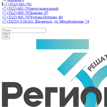
+7 (3522) 601-701
+7 (3522) 601-701
многоканальный
+7 (3522) 605-705
Бажова, 97
+7 (3522) 601-707
Бурова-Петрова, 60
+7 (35253) 3-16-01
г. Шадринск, ул. Михайловская, 74