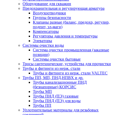
Оборудование для скважин
Предохранительная и регулирующая арматура
Воздухоотводчики
Группы безопасности
Клапаны разные (баланс, предохр, регулир,
подпит, эл-магн)
Компенсаторы
Регуляторы давления и температуры
Элеваторы
Системы очистки воды
Система очистки промышленная (заказные
позиции)
Системы очистки бытовые
Тросы сантехнические, устройства для прочистки
Трубы и фитинги из нерж. стали
Трубы и фитинги из нерж. стали VALTEC
Трубы ПП, МП, ПНД,НПВХ и др.
Трубы канализационные ПНД
(безнапорные) КОРСИС
Трубы МП
Трубы ПНД (ПЭ) газовые
Трубы ПНД (ПЭ) для воды
Трубы ПП
Уплотнительные материалы для резьбовых
соединений