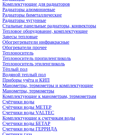
Комплектующие для радиаторов
Радиаторы алюминиевые
Радиаторы биметаллические
Радиаторы чугунные
Стальные панельные радиаторы, конвекторы
Тепловое оборудование, комплектующие
Завесы тепловые
Обогрегреватели инфракрасные
Обогреватели прочее
Теплоноситель
Теплоноситель пропиленгликоль
Теплоноситель этиленгликоль
Тёплый пол
Водяной теплый пол
Приборы учёта и КИП
Манометры, термометры и комплектующие
Манометры, термометры
Комплектующие к манометрам, термометрам
Счётчики воды
Счётчики воды МЕТЕР
Счетчики воды VALTEC
Комплектующие к счетчикам воды
Счетчики воды БЕТАР
Счетчики воды ГЕРРИДА
Счетчики газа