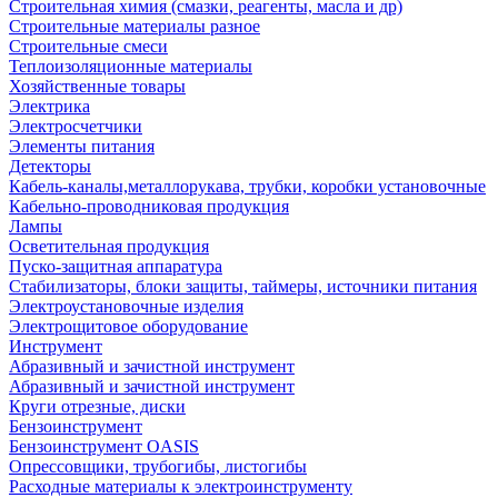
Строительная химия (смазки, реагенты, масла и др)
Строительные материалы разное
Строительные смеси
Теплоизоляционные материалы
Хозяйственные товары
Электрика
Электросчетчики
Элементы питания
Детекторы
Кабель-каналы,металлорукава, трубки, коробки установочные
Кабельно-проводниковая продукция
Лампы
Осветительная продукция
Пуско-защитная аппаратура
Стабилизаторы, блоки защиты, таймеры, источники питания
Электроустановочные изделия
Электрощитовое оборудование
Инструмент
Абразивный и зачистной инструмент
Абразивный и зачистной инструмент
Круги отрезные, диски
Бензоинструмент
Бензоинструмент OASIS
Опрессовщики, трубогибы, листогибы
Расходные материалы к электроинструменту