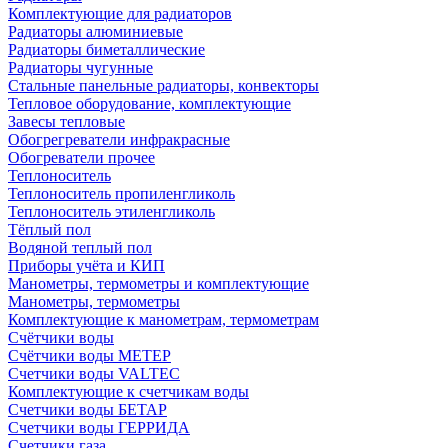
Комплектующие для радиаторов
Радиаторы алюминиевые
Радиаторы биметаллические
Радиаторы чугунные
Стальные панельные радиаторы, конвекторы
Тепловое оборудование, комплектующие
Завесы тепловые
Обогрегреватели инфракрасные
Обогреватели прочее
Теплоноситель
Теплоноситель пропиленгликоль
Теплоноситель этиленгликоль
Тёплый пол
Водяной теплый пол
Приборы учёта и КИП
Манометры, термометры и комплектующие
Манометры, термометры
Комплектующие к манометрам, термометрам
Счётчики воды
Счётчики воды МЕТЕР
Счетчики воды VALTEC
Комплектующие к счетчикам воды
Счетчики воды БЕТАР
Счетчики воды ГЕРРИДА
Счетчики газа