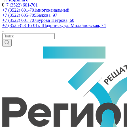
+7 (3522) 601-701
+7 (3522) 601-701
многоканальный
+7 (3522) 605-705
Бажова, 97
+7 (3522) 601-707
Бурова-Петрова, 60
+7 (35253) 3-16-01
г. Шадринск, ул. Михайловская, 74