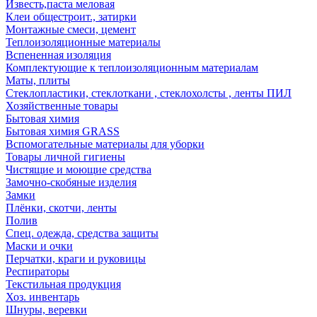
Известь,паста меловая
Клеи общестроит., затирки
Монтажные смеси, цемент
Теплоизоляционные материалы
Вспененная изоляция
Комплектующие к теплоизоляционным материалам
Маты, плиты
Стеклопластики, стеклоткани , стеклохолсты , ленты ПИЛ
Хозяйственные товары
Бытовая химия
Бытовая химия GRASS
Вспомогательные материалы для уборки
Товары личной гигиены
Чистящие и моющие средства
Замочно-скобяные изделия
Замки
Плёнки, скотчи, ленты
Полив
Спец. одежда, средства защиты
Маски и очки
Перчатки, краги и руковицы
Респираторы
Текстильная продукция
Хоз. инвентарь
Шнуры, веревки