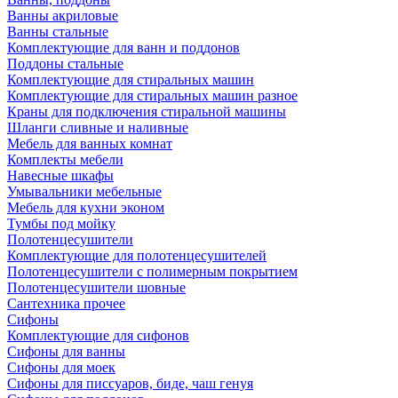
Ванны акриловые
Ванны стальные
Комплектующие для ванн и поддонов
Поддоны стальные
Комплектующие для стиральных машин
Комплектующие для стиральных машин разное
Краны для подключения стиральной машины
Шланги сливные и наливные
Мебель для ванных комнат
Комплекты мебели
Навесные шкафы
Умывальники мебельные
Мебель для кухни эконом
Тумбы под мойку
Полотенцесушители
Комплектующие для полотенцесушителей
Полотенцесушители с полимерным покрытием
Полотенцесушители шовные
Сантехника прочее
Сифоны
Комплектующие для сифонов
Сифоны для ванны
Сифоны для моек
Сифоны для писсуаров, биде, чаш генуя