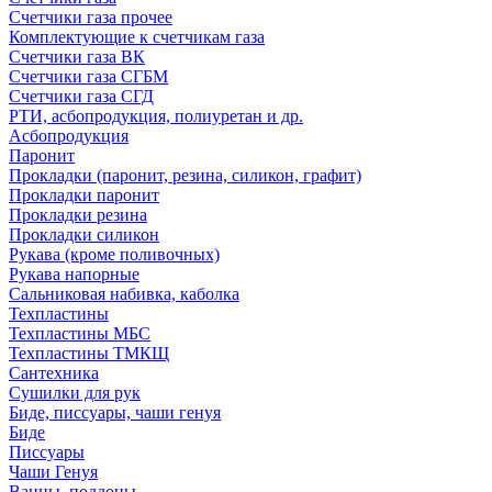
Счетчики газа прочее
Комплектующие к счетчикам газа
Счетчики газа ВК
Счетчики газа СГБМ
Счетчики газа СГД
РТИ, асбопродукция, полиуретан и др.
Асбопродукция
Паронит
Прокладки (паронит, резина, силикон, графит)
Прокладки паронит
Прокладки резина
Прокладки силикон
Рукава (кроме поливочных)
Рукава напорные
Сальниковая набивка, каболка
Техпластины
Техпластины МБС
Техпластины ТМКЩ
Сантехника
Сушилки для рук
Биде, писсуары, чаши генуя
Биде
Писсуары
Чаши Генуя
Ванны, поддоны