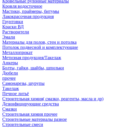
Кровельные рулонные материалы
Кровля водосточное
Мастики, праймеры, битумы
Лакокрасочная продукция
Грунтовки
Краски ВД
Растворители
Эмали
Материалы для полов, стен и потолка
Потолок подвесной и комплектующие
Металлопрокат
Метизная продукция/Такелаж
Анкеры
Болты, гайки, шайбы, шпильки
Дюбели
прочее
Самонарезы, шурупы
Такелаж
Печное литьё
Строительная химия( смазки, реагенты, масла и др)
Дезинфицирующие средства
Смазки
Строительная химия прочее
Строительные материалы разное
Строительные смеси