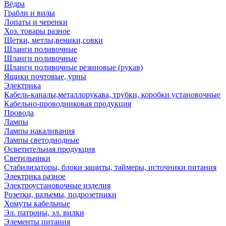
Вёдра
Грабли и вилы
Лопаты и черенки
Хоз. товары разное
Щетки, метлы,веники,совки
Шланги поливочные
Шланги поливочные
Шланги поливочные резиновые (рукав)
Ящики почтовые, урны
Электрика
Кабель-каналы,металлорукава, трубки, коробки установочные
Кабельно-проводниковая продукция
Провода
Лампы
Лампы накаливания
Лампы светодиодные
Осветительная продукция
Светильники
Стабилизаторы, блоки защиты, таймеры, источники питания
Электрика разное
Электроустановочные изделия
Розетки, разъемы, подрозетники
Хомуты кабельные
Эл. патроны, эл. вилки
Элементы питания