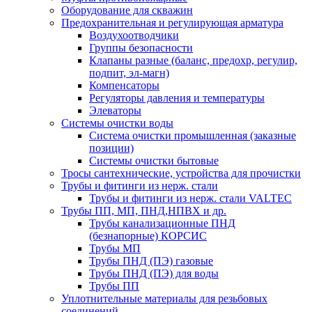
Оборудование для скважин
Предохранительная и регулирующая арматура
Воздухоотводчики
Группы безопасности
Клапаны разные (баланс, предохр, регулир,
подпит, эл-магн)
Компенсаторы
Регуляторы давления и температуры
Элеваторы
Системы очистки воды
Система очистки промышленная (заказные
позиции)
Системы очистки бытовые
Тросы сантехнические, устройства для прочистки
Трубы и фитинги из нерж. стали
Трубы и фитинги из нерж. стали VALTEC
Трубы ПП, МП, ПНД,НПВХ и др.
Трубы канализационные ПНД
(безнапорные) КОРСИС
Трубы МП
Трубы ПНД (ПЭ) газовые
Трубы ПНД (ПЭ) для воды
Трубы ПП
Уплотнительные материалы для резьбовых
соединений