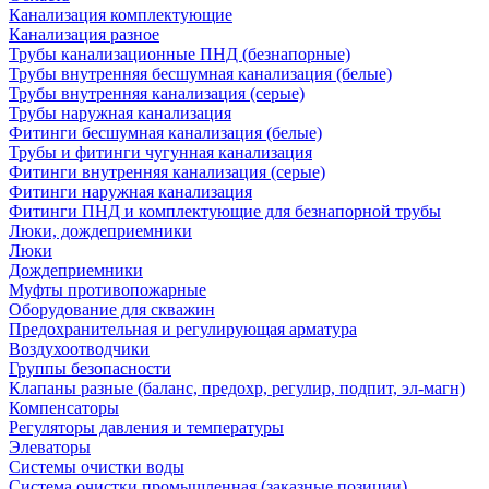
Канализация комплектующие
Канализация разное
Трубы канализационные ПНД (безнапорные)
Трубы внутренняя бесшумная канализация (белые)
Трубы внутренняя канализация (серые)
Трубы наружная канализация
Фитинги бесшумная канализация (белые)
Трубы и фитинги чугунная канализация
Фитинги внутренняя канализация (серые)
Фитинги наружная канализация
Фитинги ПНД и комплектующие для безнапорной трубы
Люки, дождеприемники
Люки
Дождеприемники
Муфты противопожарные
Оборудование для скважин
Предохранительная и регулирующая арматура
Воздухоотводчики
Группы безопасности
Клапаны разные (баланс, предохр, регулир, подпит, эл-магн)
Компенсаторы
Регуляторы давления и температуры
Элеваторы
Системы очистки воды
Система очистки промышленная (заказные позиции)