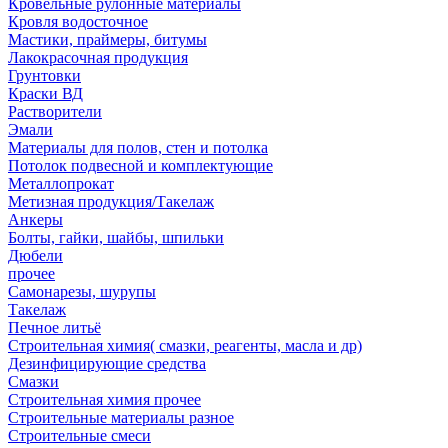
Кровельные рулонные материалы
Кровля водосточное
Мастики, праймеры, битумы
Лакокрасочная продукция
Грунтовки
Краски ВД
Растворители
Эмали
Материалы для полов, стен и потолка
Потолок подвесной и комплектующие
Металлопрокат
Метизная продукция/Такелаж
Анкеры
Болты, гайки, шайбы, шпильки
Дюбели
прочее
Самонарезы, шурупы
Такелаж
Печное литьё
Строительная химия( смазки, реагенты, масла и др)
Дезинфицирующие средства
Смазки
Строительная химия прочее
Строительные материалы разное
Строительные смеси