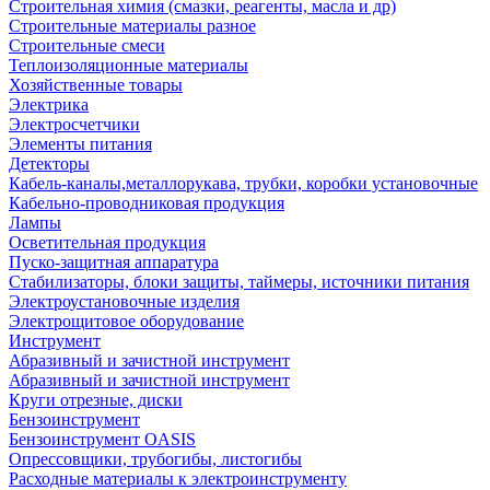
Строительная химия (смазки, реагенты, масла и др)
Строительные материалы разное
Строительные смеси
Теплоизоляционные материалы
Хозяйственные товары
Электрика
Электросчетчики
Элементы питания
Детекторы
Кабель-каналы,металлорукава, трубки, коробки установочные
Кабельно-проводниковая продукция
Лампы
Осветительная продукция
Пуско-защитная аппаратура
Стабилизаторы, блоки защиты, таймеры, источники питания
Электроустановочные изделия
Электрощитовое оборудование
Инструмент
Абразивный и зачистной инструмент
Абразивный и зачистной инструмент
Круги отрезные, диски
Бензоинструмент
Бензоинструмент OASIS
Опрессовщики, трубогибы, листогибы
Расходные материалы к электроинструменту