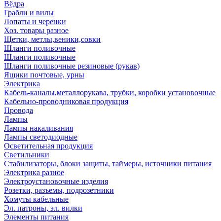
Вёдра
Грабли и вилы
Лопаты и черенки
Хоз. товары разное
Щетки, метлы,веники,совки
Шланги поливочные
Шланги поливочные
Шланги поливочные резиновые (рукав)
Ящики почтовые, урны
Электрика
Кабель-каналы,металлорукава, трубки, коробки установочные
Кабельно-проводниковая продукция
Провода
Лампы
Лампы накаливания
Лампы светодиодные
Осветительная продукция
Светильники
Стабилизаторы, блоки защиты, таймеры, источники питания
Электрика разное
Электроустановочные изделия
Розетки, разъемы, подрозетники
Хомуты кабельные
Эл. патроны, эл. вилки
Элементы питания