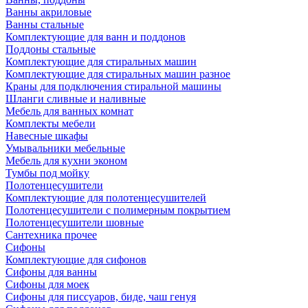
Ванны акриловые
Ванны стальные
Комплектующие для ванн и поддонов
Поддоны стальные
Комплектующие для стиральных машин
Комплектующие для стиральных машин разное
Краны для подключения стиральной машины
Шланги сливные и наливные
Мебель для ванных комнат
Комплекты мебели
Навесные шкафы
Умывальники мебельные
Мебель для кухни эконом
Тумбы под мойку
Полотенцесушители
Комплектующие для полотенцесушителей
Полотенцесушители с полимерным покрытием
Полотенцесушители шовные
Сантехника прочее
Сифоны
Комплектующие для сифонов
Сифоны для ванны
Сифоны для моек
Сифоны для писсуаров, биде, чаш генуя