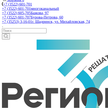
+7 (3522) 601-701
+7 (3522) 601-701
многоканальный
+7 (3522) 605-705
Бажова, 97
+7 (3522) 601-707
Бурова-Петрова, 60
+7 (35253) 3-16-01
г. Шадринск, ул. Михайловская, 74