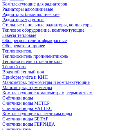
Комплектующие для радиаторов
Радиаторы алюминиевые
Радиаторы биметаллические
Радиаторы чугунные
Стальные панельные радиаторы, конвекторы
Тепловое оборудование, комплектующие
Завесы тепловые
Обогрегреватели инфракрасные
Обогреватели прочее
Теплоноситель
Теплоноситель пропиленгликоль
Теплоноситель этиленгликоль
Тёплый пол
Водяной теплый пол
Приборы учёта и КИП
Манометры, термометры и комплектующие
Манометры, термометры
Комплектующие к манометрам, термометрам
Счётчики воды
Счётчики воды МЕТЕР
Счетчики воды VALTEC
Комплектующие к счетчикам воды
Счетчики воды БЕТАР
Счетчики воды ГЕРРИДА
Счетчики газа