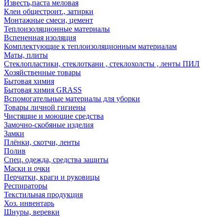
Известь,паста меловая
Клеи общестроит., затирки
Монтажные смеси, цемент
Теплоизоляционные материалы
Вспененная изоляция
Комплектующие к теплоизоляционным материалам
Маты, плиты
Стеклопластики, стеклоткани , стеклохолсты , ленты ПИЛ
Хозяйственные товары
Бытовая химия
Бытовая химия GRASS
Вспомогательные материалы для уборки
Товары личной гигиены
Чистящие и моющие средства
Замочно-скобяные изделия
Замки
Плёнки, скотчи, ленты
Полив
Спец. одежда, средства защиты
Маски и очки
Перчатки, краги и руковицы
Респираторы
Текстильная продукция
Хоз. инвентарь
Шнуры, веревки