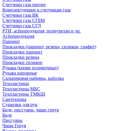
Счетчики газа прочее
Комплектующие к счетчикам газа
Счетчики газа ВК
Счетчики газа СГБМ
Счетчики газа СГД
РТИ, асбопродукция, полиуретан и др.
Асбопродукция
Паронит
Прокладки (паронит, резина, силикон, графит)
Прокладки паронит
Прокладки резина
Прокладки силикон
Рукава (кроме поливочных)
Рукава напорные
Сальниковая набивка, каболка
Техпластины
Техпластины МБС
Техпластины ТМКЩ
Сантехника
Сушилки для рук
Биде, писсуары, чаши генуя
Биде
Писсуары
Чаши Генуя
Ванны, поддоны