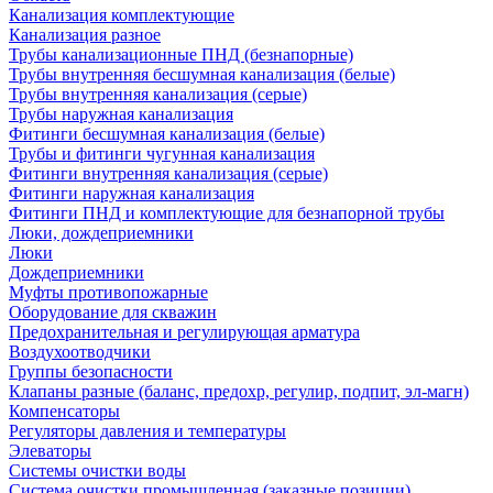
Канализация комплектующие
Канализация разное
Трубы канализационные ПНД (безнапорные)
Трубы внутренняя бесшумная канализация (белые)
Трубы внутренняя канализация (серые)
Трубы наружная канализация
Фитинги бесшумная канализация (белые)
Трубы и фитинги чугунная канализация
Фитинги внутренняя канализация (серые)
Фитинги наружная канализация
Фитинги ПНД и комплектующие для безнапорной трубы
Люки, дождеприемники
Люки
Дождеприемники
Муфты противопожарные
Оборудование для скважин
Предохранительная и регулирующая арматура
Воздухоотводчики
Группы безопасности
Клапаны разные (баланс, предохр, регулир, подпит, эл-магн)
Компенсаторы
Регуляторы давления и температуры
Элеваторы
Системы очистки воды
Система очистки промышленная (заказные позиции)