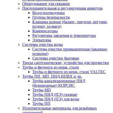
Оборудование для скважин
Предохранительная и регулирующая арматура
Воздухоотводчики
Группы безопасности
Клапаны разные (баланс, предохр, регулир,
подпит, эл-магн)
Компенсаторы
Регуляторы давления и температуры
Элеваторы
Системы очистки воды
Система очистки промышленная (заказные
позиции)
Системы очистки бытовые
Тросы сантехнические, устройства для прочистки
Трубы и фитинги из нерж. стали
Трубы и фитинги из нерж. стали VALTEC
Трубы ПП, МП, ПНД,НПВХ и др.
Трубы канализационные ПНД
(безнапорные) КОРСИС
Трубы МП
Трубы ПНД (ПЭ) газовые
Трубы ПНД (ПЭ) для воды
Трубы ПП
Уплотнительные материалы для резьбовых
соединений