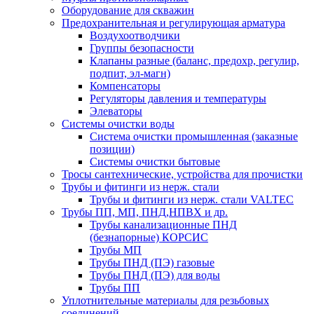
Оборудование для скважин
Предохранительная и регулирующая арматура
Воздухоотводчики
Группы безопасности
Клапаны разные (баланс, предохр, регулир,
подпит, эл-магн)
Компенсаторы
Регуляторы давления и температуры
Элеваторы
Системы очистки воды
Система очистки промышленная (заказные
позиции)
Системы очистки бытовые
Тросы сантехнические, устройства для прочистки
Трубы и фитинги из нерж. стали
Трубы и фитинги из нерж. стали VALTEC
Трубы ПП, МП, ПНД,НПВХ и др.
Трубы канализационные ПНД
(безнапорные) КОРСИС
Трубы МП
Трубы ПНД (ПЭ) газовые
Трубы ПНД (ПЭ) для воды
Трубы ПП
Уплотнительные материалы для резьбовых
соединений