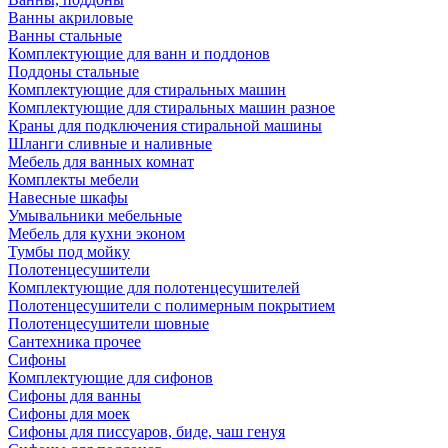
Ванны акриловые
Ванны стальные
Комплектующие для ванн и поддонов
Поддоны стальные
Комплектующие для стиральных машин
Комплектующие для стиральных машин разное
Краны для подключения стиральной машины
Шланги сливные и наливные
Мебель для ванных комнат
Комплекты мебели
Навесные шкафы
Умывальники мебельные
Мебель для кухни эконом
Тумбы под мойку
Полотенцесушители
Комплектующие для полотенцесушителей
Полотенцесушители с полимерным покрытием
Полотенцесушители шовные
Сантехника прочее
Сифоны
Комплектующие для сифонов
Сифоны для ванны
Сифоны для моек
Сифоны для писсуаров, биде, чаш генуя