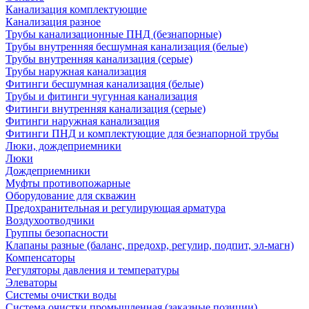
Канализация комплектующие
Канализация разное
Трубы канализационные ПНД (безнапорные)
Трубы внутренняя бесшумная канализация (белые)
Трубы внутренняя канализация (серые)
Трубы наружная канализация
Фитинги бесшумная канализация (белые)
Трубы и фитинги чугунная канализация
Фитинги внутренняя канализация (серые)
Фитинги наружная канализация
Фитинги ПНД и комплектующие для безнапорной трубы
Люки, дождеприемники
Люки
Дождеприемники
Муфты противопожарные
Оборудование для скважин
Предохранительная и регулирующая арматура
Воздухоотводчики
Группы безопасности
Клапаны разные (баланс, предохр, регулир, подпит, эл-магн)
Компенсаторы
Регуляторы давления и температуры
Элеваторы
Системы очистки воды
Система очистки промышленная (заказные позиции)