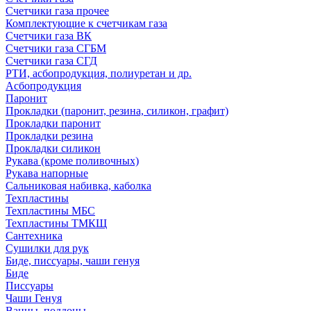
Счетчики газа прочее
Комплектующие к счетчикам газа
Счетчики газа ВК
Счетчики газа СГБМ
Счетчики газа СГД
РТИ, асбопродукция, полиуретан и др.
Асбопродукция
Паронит
Прокладки (паронит, резина, силикон, графит)
Прокладки паронит
Прокладки резина
Прокладки силикон
Рукава (кроме поливочных)
Рукава напорные
Сальниковая набивка, каболка
Техпластины
Техпластины МБС
Техпластины ТМКЩ
Сантехника
Сушилки для рук
Биде, писсуары, чаши генуя
Биде
Писсуары
Чаши Генуя
Ванны, поддоны