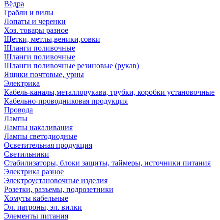
Вёдра
Грабли и вилы
Лопаты и черенки
Хоз. товары разное
Щетки, метлы,веники,совки
Шланги поливочные
Шланги поливочные
Шланги поливочные резиновые (рукав)
Ящики почтовые, урны
Электрика
Кабель-каналы,металлорукава, трубки, коробки установочные
Кабельно-проводниковая продукция
Провода
Лампы
Лампы накаливания
Лампы светодиодные
Осветительная продукция
Светильники
Стабилизаторы, блоки защиты, таймеры, источники питания
Электрика разное
Электроустановочные изделия
Розетки, разъемы, подрозетники
Хомуты кабельные
Эл. патроны, эл. вилки
Элементы питания