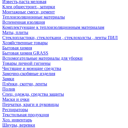
Известь,паста меловая
Клеи общестроит., затирки
Монтажные смеси, цемент
Теплоизоляционные материалы
Вспененная изоляция
Комплектующие к теплоизоляционным материалам
Маты, плиты
Стеклопластики, стеклоткани , стеклохолсты , ленты ПИЛ
Хозяйственные товары
Бытовая химия
Бытовая химия GRASS
Вспомогательные материалы для уборки
Товары личной гигиены
Чистящие и моющие средства
Замочно-скобяные изделия
Замки
Плёнки, скотчи, ленты
Полив
Спец. одежда, средства защиты
Маски и очки
Перчатки, краги и руковицы
Респираторы
Текстильная продукция
Хоз. инвентарь
Шнуры, веревки