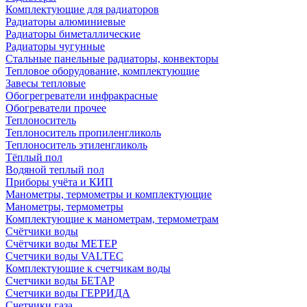
Комплектующие для радиаторов
Радиаторы алюминиевые
Радиаторы биметаллические
Радиаторы чугунные
Стальные панельные радиаторы, конвекторы
Тепловое оборудование, комплектующие
Завесы тепловые
Обогрегреватели инфракрасные
Обогреватели прочее
Теплоноситель
Теплоноситель пропиленгликоль
Теплоноситель этиленгликоль
Тёплый пол
Водяной теплый пол
Приборы учёта и КИП
Манометры, термометры и комплектующие
Манометры, термометры
Комплектующие к манометрам, термометрам
Счётчики воды
Счётчики воды МЕТЕР
Счетчики воды VALTEC
Комплектующие к счетчикам воды
Счетчики воды БЕТАР
Счетчики воды ГЕРРИДА
Счетчики газа