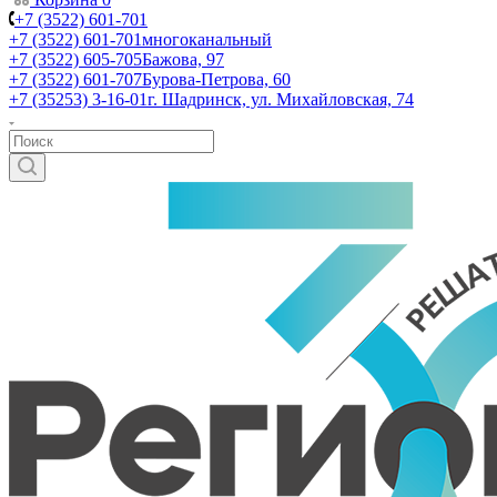
+7 (3522) 601-701
+7 (3522) 601-701
многоканальный
+7 (3522) 605-705
Бажова, 97
+7 (3522) 601-707
Бурова-Петрова, 60
+7 (35253) 3-16-01
г. Шадринск, ул. Михайловская, 74