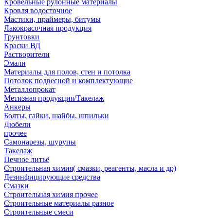
Кровельные рулонные материалы
Кровля водосточное
Мастики, праймеры, битумы
Лакокрасочная продукция
Грунтовки
Краски ВД
Растворители
Эмали
Материалы для полов, стен и потолка
Потолок подвесной и комплектующие
Металлопрокат
Метизная продукция/Такелаж
Анкеры
Болты, гайки, шайбы, шпильки
Дюбели
прочее
Самонарезы, шурупы
Такелаж
Печное литьё
Строительная химия( смазки, реагенты, масла и др)
Дезинфицирующие средства
Смазки
Строительная химия прочее
Строительные материалы разное
Строительные смеси