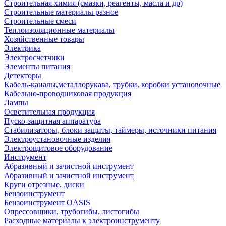
Строительная химия (смазки, реагенты, масла и др)
Строительные материалы разное
Строительные смеси
Теплоизоляционные материалы
Хозяйственные товары
Электрика
Электросчетчики
Элементы питания
Детекторы
Кабель-каналы,металлорукава, трубки, коробки установочные
Кабельно-проводниковая продукция
Лампы
Осветительная продукция
Пуско-защитная аппаратура
Стабилизаторы, блоки защиты, таймеры, источники питания
Электроустановочные изделия
Электрощитовое оборудование
Инструмент
Абразивный и зачистной инструмент
Абразивный и зачистной инструмент
Круги отрезные, диски
Бензоинструмент
Бензоинструмент OASIS
Опрессовщики, трубогибы, листогибы
Расходные материалы к электроинструменту