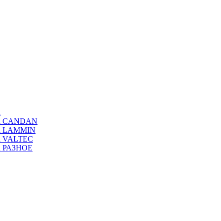
а
ода CANDAN
да LAMMIN
да VALTEC
да РАЗНОЕ