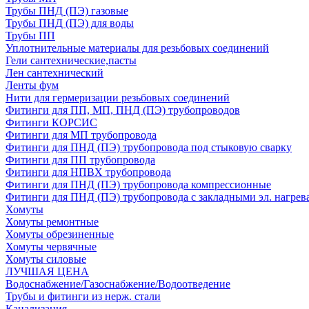
Трубы ПНД (ПЭ) газовые
Трубы ПНД (ПЭ) для воды
Трубы ПП
Уплотнительные материалы для резьбовых соединений
Гели сантехнические,пасты
Лен сантехнический
Ленты фум
Нити для гермеризации резьбовых соединений
Фитинги для ПП, МП, ПНД (ПЭ) трубопроводов
Фитинги КОРСИС
Фитинги для МП трубопровода
Фитинги для ПНД (ПЭ) трубопровода под стыковую сварку
Фитинги для ПП трубопровода
Фитинги для НПВХ трубопровода
Фитинги для ПНД (ПЭ) трубопровода компрессионные
Фитинги для ПНД (ПЭ) трубопровода с закладными эл. нагрев
Хомуты
Хомуты ремонтные
Хомуты обрезиненные
Хомуты червячные
Хомуты силовые
ЛУЧШАЯ ЦЕНА
Водоснабжение/Газоснабжение/Водоотведение
Трубы и фитинги из нерж. стали
Канализация