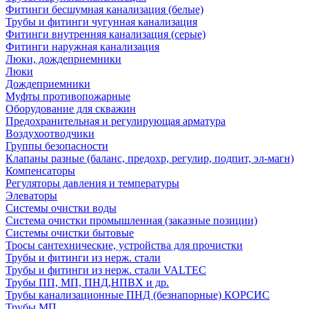
Фитинги бесшумная канализация (белые)
Трубы и фитинги чугунная канализация
Фитинги внутренняя канализация (серые)
Фитинги наружная канализация
Люки, дождеприемники
Люки
Дождеприемники
Муфты противопожарные
Оборудование для скважин
Предохранительная и регулирующая арматура
Воздухоотводчики
Группы безопасности
Клапаны разные (баланс, предохр, регулир, подпит, эл-магн)
Компенсаторы
Регуляторы давления и температуры
Элеваторы
Системы очистки воды
Система очистки промышленная (заказные позиции)
Системы очистки бытовые
Тросы сантехнические, устройства для прочистки
Трубы и фитинги из нерж. стали
Трубы и фитинги из нерж. стали VALTEC
Трубы ПП, МП, ПНД,НПВХ и др.
Трубы канализационные ПНД (безнапорные) КОРСИС
Трубы МП