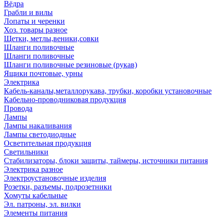
Вёдра
Грабли и вилы
Лопаты и черенки
Хоз. товары разное
Щетки, метлы,веники,совки
Шланги поливочные
Шланги поливочные
Шланги поливочные резиновые (рукав)
Ящики почтовые, урны
Электрика
Кабель-каналы,металлорукава, трубки, коробки установочные
Кабельно-проводниковая продукция
Провода
Лампы
Лампы накаливания
Лампы светодиодные
Осветительная продукция
Светильники
Стабилизаторы, блоки защиты, таймеры, источники питания
Электрика разное
Электроустановочные изделия
Розетки, разъемы, подрозетники
Хомуты кабельные
Эл. патроны, эл. вилки
Элементы питания