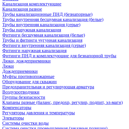
Канализация комплектующие
Канализация разное
Трубы канализационные ПНД (безнапорные)
Трубы внутренняя бесшумная канализация (белые)
Трубы внутренняя канализация (серые)
Трубы наружная канализация
Фитинги бесшумная канализация (белые)
Трубы и фитинги чугунная канализация
Фитинги внутренняя канализация (серые)
Фитинги наружная канализация
Фитинги ПНД и комплектующие для безнапорной трубы
Люки, дождеприемники
Люки
Дождеприемники
Муфты противопожарные
Оборудование для скважин
Предохранительная и регулирующая арматура
Воздухоотводчики
Группы безопасности
Клапаны разные (баланс, предохр, регулир, подпит, эл-магн)
Компенсаторы
Регуляторы давления и температуры
Элеваторы
Системы очистки воды
Система очистки промышленная (заказные позиции)