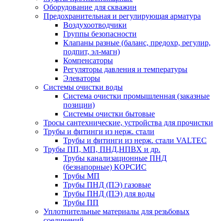
Оборудование для скважин
Предохранительная и регулирующая арматура
Воздухоотводчики
Группы безопасности
Клапаны разные (баланс, предохр, регулир,
подпит, эл-магн)
Компенсаторы
Регуляторы давления и температуры
Элеваторы
Системы очистки воды
Система очистки промышленная (заказные
позиции)
Системы очистки бытовые
Тросы сантехнические, устройства для прочистки
Трубы и фитинги из нерж. стали
Трубы и фитинги из нерж. стали VALTEC
Трубы ПП, МП, ПНД,НПВХ и др.
Трубы канализационные ПНД
(безнапорные) КОРСИС
Трубы МП
Трубы ПНД (ПЭ) газовые
Трубы ПНД (ПЭ) для воды
Трубы ПП
Уплотнительные материалы для резьбовых
соединений