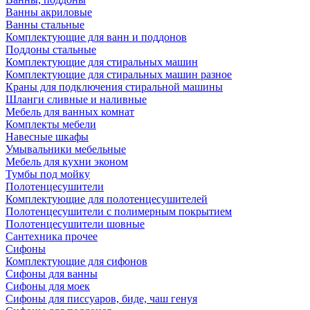
Ванны акриловые
Ванны стальные
Комплектующие для ванн и поддонов
Поддоны стальные
Комплектующие для стиральных машин
Комплектующие для стиральных машин разное
Краны для подключения стиральной машины
Шланги сливные и наливные
Мебель для ванных комнат
Комплекты мебели
Навесные шкафы
Умывальники мебельные
Мебель для кухни эконом
Тумбы под мойку
Полотенцесушители
Комплектующие для полотенцесушителей
Полотенцесушители с полимерным покрытием
Полотенцесушители шовные
Сантехника прочее
Сифоны
Комплектующие для сифонов
Сифоны для ванны
Сифоны для моек
Сифоны для писсуаров, биде, чаш генуя