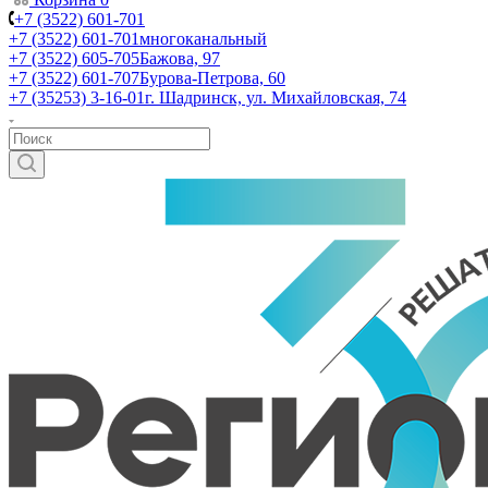
+7 (3522) 601-701
+7 (3522) 601-701
многоканальный
+7 (3522) 605-705
Бажова, 97
+7 (3522) 601-707
Бурова-Петрова, 60
+7 (35253) 3-16-01
г. Шадринск, ул. Михайловская, 74