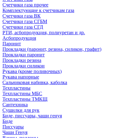
Счетчики газа прочее
Комплектующие к счетчикам газа
Счетчики газа ВК
Счетчики газа СГБМ
Счетчики газа СГД
РТИ, асбопродукция, полиуретан и др.
Асбопродукция
Паронит
Прокладки (паронит, резина, силикон, графит)
Прокладки паронит
Прокладки резина
Прокладки силикон
Рукава (кроме поливочных)
Рукава напорные
Сальниковая набивка, каболка
Техпластины
Техпластины МБС
Техпластины ТМКЩ
Сантехника
Сушилки для рук
Биде, писсуары, чаши генуя
Биде
Писсуары
Чаши Генуя
Ванны, поддоны