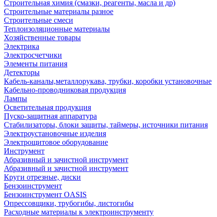
Строительная химия (смазки, реагенты, масла и др)
Строительные материалы разное
Строительные смеси
Теплоизоляционные материалы
Хозяйственные товары
Электрика
Электросчетчики
Элементы питания
Детекторы
Кабель-каналы,металлорукава, трубки, коробки установочные
Кабельно-проводниковая продукция
Лампы
Осветительная продукция
Пуско-защитная аппаратура
Стабилизаторы, блоки защиты, таймеры, источники питания
Электроустановочные изделия
Электрощитовое оборудование
Инструмент
Абразивный и зачистной инструмент
Абразивный и зачистной инструмент
Круги отрезные, диски
Бензоинструмент
Бензоинструмент OASIS
Опрессовщики, трубогибы, листогибы
Расходные материалы к электроинструменту