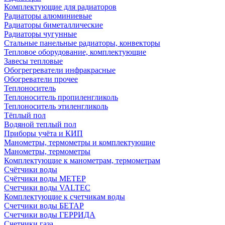
Комплектующие для радиаторов
Радиаторы алюминиевые
Радиаторы биметаллические
Радиаторы чугунные
Стальные панельные радиаторы, конвекторы
Тепловое оборудование, комплектующие
Завесы тепловые
Обогрегреватели инфракрасные
Обогреватели прочее
Теплоноситель
Теплоноситель пропиленгликоль
Теплоноситель этиленгликоль
Тёплый пол
Водяной теплый пол
Приборы учёта и КИП
Манометры, термометры и комплектующие
Манометры, термометры
Комплектующие к манометрам, термометрам
Счётчики воды
Счётчики воды МЕТЕР
Счетчики воды VALTEC
Комплектующие к счетчикам воды
Счетчики воды БЕТАР
Счетчики воды ГЕРРИДА
Счетчики газа