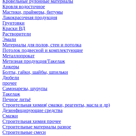
Кровельные рулонные материалы
Кровля водосточное
Мастики, праймеры, битумы
Лакокрасочная продукция
Грунтовки
Краски ВД
Растворители
Эмали
Материалы для полов, стен и потолка
Потолок подвесной и комплектующие
Металлопрокат
Метизная продукция/Такелаж
Анкеры
Болты, гайки, шайбы, шпильки
Дюбели
прочее
Самонарезы, шурупы
Такелаж
Печное литьё
Строительная химия( смазки, реагенты, масла и др)
Дезинфицирующие средства
Смазки
Строительная химия прочее
Строительные материалы разное
Строительные смеси