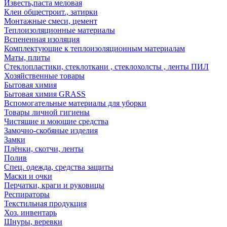
Известь,паста меловая
Клеи общестроит., затирки
Монтажные смеси, цемент
Теплоизоляционные материалы
Вспененная изоляция
Комплектующие к теплоизоляционным материалам
Маты, плиты
Стеклопластики, стеклоткани , стеклохолсты , ленты ПИЛ
Хозяйственные товары
Бытовая химия
Бытовая химия GRASS
Вспомогательные материалы для уборки
Товары личной гигиены
Чистящие и моющие средства
Замочно-скобяные изделия
Замки
Плёнки, скотчи, ленты
Полив
Спец. одежда, средства защиты
Маски и очки
Перчатки, краги и руковицы
Респираторы
Текстильная продукция
Хоз. инвентарь
Шнуры, веревки