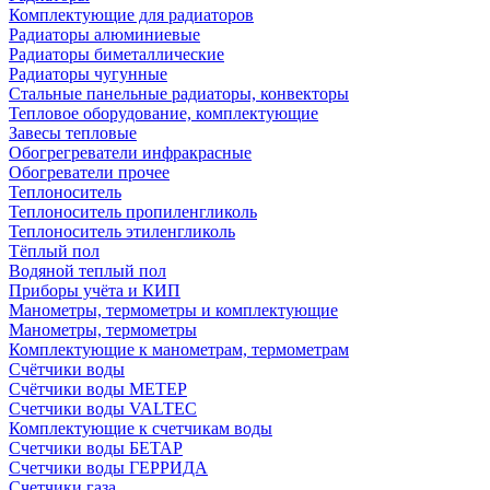
Комплектующие для радиаторов
Радиаторы алюминиевые
Радиаторы биметаллические
Радиаторы чугунные
Стальные панельные радиаторы, конвекторы
Тепловое оборудование, комплектующие
Завесы тепловые
Обогрегреватели инфракрасные
Обогреватели прочее
Теплоноситель
Теплоноситель пропиленгликоль
Теплоноситель этиленгликоль
Тёплый пол
Водяной теплый пол
Приборы учёта и КИП
Манометры, термометры и комплектующие
Манометры, термометры
Комплектующие к манометрам, термометрам
Счётчики воды
Счётчики воды МЕТЕР
Счетчики воды VALTEC
Комплектующие к счетчикам воды
Счетчики воды БЕТАР
Счетчики воды ГЕРРИДА
Счетчики газа