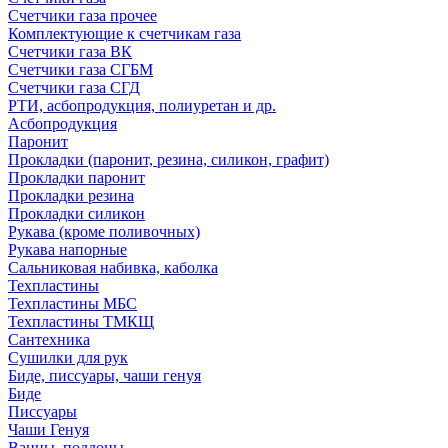
Счетчики газа прочее
Комплектующие к счетчикам газа
Счетчики газа ВК
Счетчики газа СГБМ
Счетчики газа СГД
РТИ, асбопродукция, полиуретан и др.
Асбопродукция
Паронит
Прокладки (паронит, резина, силикон, графит)
Прокладки паронит
Прокладки резина
Прокладки силикон
Рукава (кроме поливочных)
Рукава напорные
Сальниковая набивка, каболка
Техпластины
Техпластины МБС
Техпластины ТМКЩ
Сантехника
Сушилки для рук
Биде, писсуары, чаши генуя
Биде
Писсуары
Чаши Генуя
Ванны, поддоны