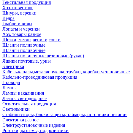
Текстильная продукция
Хоз. инвентарь
Шнуры, веревки
Вёдра
Грабли и вилы
Лопаты и черенки
Хоз. товары разное
Щетки, метлы,веники,совки
Шланги поливочные
Шланги поливочные
Шланги поливочные резиновые (рукав)
Ящики почтовые, урны
Электрика
Кабель-каналы,металлорукава, трубки, коробки установочные
Кабельно-проводниковая продукция
Провода
Лампы
Лампы накаливания
Лампы светодиодные
Осветительная продукция
Светильники
Стабилизаторы, блоки защиты, таймеры, источники питания
Электрика разное
Электроустановочные изделия
Розетки, разъемы, подрозетники