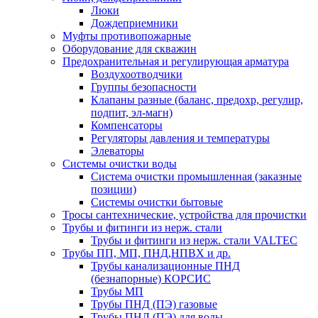
Люки
Дождеприемники
Муфты противопожарные
Оборудование для скважин
Предохранительная и регулирующая арматура
Воздухоотводчики
Группы безопасности
Клапаны разные (баланс, предохр, регулир,
подпит, эл-магн)
Компенсаторы
Регуляторы давления и температуры
Элеваторы
Системы очистки воды
Система очистки промышленная (заказные
позиции)
Системы очистки бытовые
Тросы сантехнические, устройства для прочистки
Трубы и фитинги из нерж. стали
Трубы и фитинги из нерж. стали VALTEC
Трубы ПП, МП, ПНД,НПВХ и др.
Трубы канализационные ПНД
(безнапорные) КОРСИС
Трубы МП
Трубы ПНД (ПЭ) газовые
Трубы ПНД (ПЭ) для воды