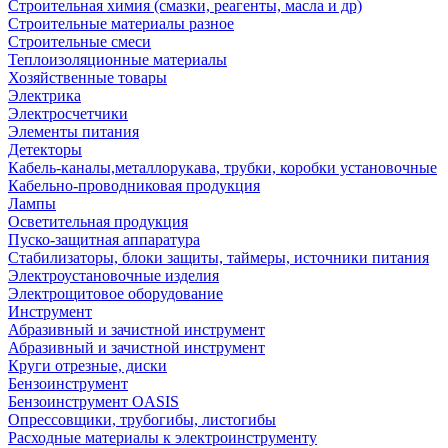
Строительная химия (смазки, реагенты, масла и др)
Строительные материалы разное
Строительные смеси
Теплоизоляционные материалы
Хозяйственные товары
Электрика
Электросчетчики
Элементы питания
Детекторы
Кабель-каналы,металлорукава, трубки, коробки установочные
Кабельно-проводниковая продукция
Лампы
Осветительная продукция
Пуско-защитная аппаратура
Стабилизаторы, блоки защиты, таймеры, источники питания
Электроустановочные изделия
Электрощитовое оборудование
Инструмент
Абразивный и зачистной инструмент
Абразивный и зачистной инструмент
Круги отрезные, диски
Бензоинструмент
Бензоинструмент OASIS
Опрессовщики, трубогибы, листогибы
Расходные материалы к электроинструменту