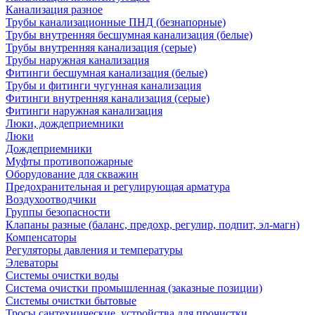
Канализация разное
Трубы канализационные ПНД (безнапорные)
Трубы внутренняя бесшумная канализация (белые)
Трубы внутренняя канализация (серые)
Трубы наружная канализация
Фитинги бесшумная канализация (белые)
Трубы и фитинги чугунная канализация
Фитинги внутренняя канализация (серые)
Фитинги наружная канализация
Люки, дождеприемники
Люки
Дождеприемники
Муфты противопожарные
Оборудование для скважин
Предохранительная и регулирующая арматура
Воздухоотводчики
Группы безопасности
Клапаны разные (баланс, предохр, регулир, подпит, эл-магн)
Компенсаторы
Регуляторы давления и температуры
Элеваторы
Системы очистки воды
Система очистки промышленная (заказные позиции)
Системы очистки бытовые
Тросы сантехнические, устройства для прочистки