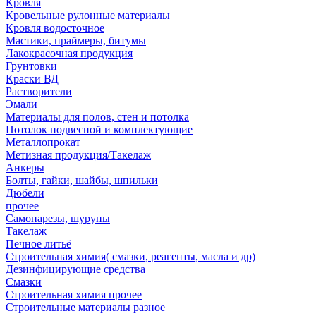
Кровля
Кровельные рулонные материалы
Кровля водосточное
Мастики, праймеры, битумы
Лакокрасочная продукция
Грунтовки
Краски ВД
Растворители
Эмали
Материалы для полов, стен и потолка
Потолок подвесной и комплектующие
Металлопрокат
Метизная продукция/Такелаж
Анкеры
Болты, гайки, шайбы, шпильки
Дюбели
прочее
Самонарезы, шурупы
Такелаж
Печное литьё
Строительная химия( смазки, реагенты, масла и др)
Дезинфицирующие средства
Смазки
Строительная химия прочее
Строительные материалы разное