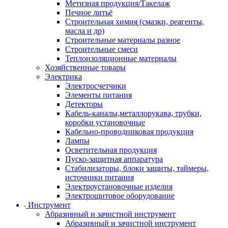
Метизная продукция/Такелаж
Печное литьё
Строительная химия (смазки, реагенты,
масла и др)
Строительные материалы разное
Строительные смеси
Теплоизоляционные материалы
Хозяйственные товары
Электрика
Электросчетчики
Элементы питания
Детекторы
Кабель-каналы,металлорукава, трубки,
коробки установочные
Кабельно-проводниковая продукция
Лампы
Осветительная продукция
Пуско-защитная аппаратура
Стабилизаторы, блоки защиты, таймеры,
источники питания
Электроустановочные изделия
Электрощитовое оборудование
Инструмент
Абразивный и зачистной инструмент
Абразивный и зачистной инструмент