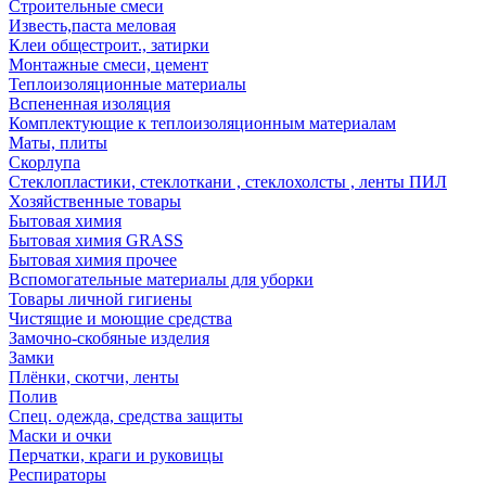
Строительные смеси
Известь,паста меловая
Клеи общестроит., затирки
Монтажные смеси, цемент
Теплоизоляционные материалы
Вспененная изоляция
Комплектующие к теплоизоляционным материалам
Маты, плиты
Скорлупа
Стеклопластики, стеклоткани , стеклохолсты , ленты ПИЛ
Хозяйственные товары
Бытовая химия
Бытовая химия GRASS
Бытовая химия прочее
Вспомогательные материалы для уборки
Товары личной гигиены
Чистящие и моющие средства
Замочно-скобяные изделия
Замки
Плёнки, скотчи, ленты
Полив
Спец. одежда, средства защиты
Маски и очки
Перчатки, краги и руковицы
Респираторы