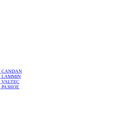
а
ода CANDAN
да LAMMIN
да VALTEC
да РАЗНОЕ