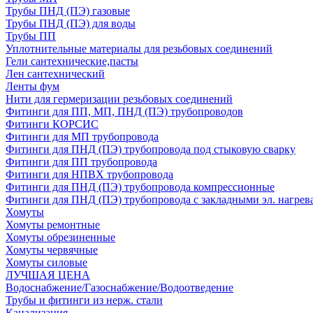
Трубы ПНД (ПЭ) газовые
Трубы ПНД (ПЭ) для воды
Трубы ПП
Уплотнительные материалы для резьбовых соединений
Гели сантехнические,пасты
Лен сантехнический
Ленты фум
Нити для гермеризации резьбовых соединений
Фитинги для ПП, МП, ПНД (ПЭ) трубопроводов
Фитинги КОРСИС
Фитинги для МП трубопровода
Фитинги для ПНД (ПЭ) трубопровода под стыковую сварку
Фитинги для ПП трубопровода
Фитинги для НПВХ трубопровода
Фитинги для ПНД (ПЭ) трубопровода компрессионные
Фитинги для ПНД (ПЭ) трубопровода с закладными эл. нагрев
Хомуты
Хомуты ремонтные
Хомуты обрезиненные
Хомуты червячные
Хомуты силовые
ЛУЧШАЯ ЦЕНА
Водоснабжение/Газоснабжение/Водоотведение
Трубы и фитинги из нерж. стали
Канализация