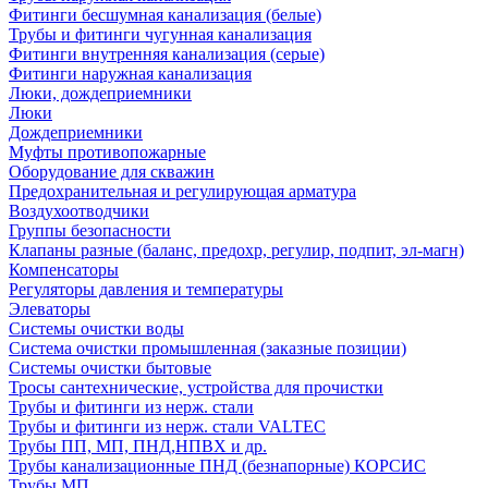
Фитинги бесшумная канализация (белые)
Трубы и фитинги чугунная канализация
Фитинги внутренняя канализация (серые)
Фитинги наружная канализация
Люки, дождеприемники
Люки
Дождеприемники
Муфты противопожарные
Оборудование для скважин
Предохранительная и регулирующая арматура
Воздухоотводчики
Группы безопасности
Клапаны разные (баланс, предохр, регулир, подпит, эл-магн)
Компенсаторы
Регуляторы давления и температуры
Элеваторы
Системы очистки воды
Система очистки промышленная (заказные позиции)
Системы очистки бытовые
Тросы сантехнические, устройства для прочистки
Трубы и фитинги из нерж. стали
Трубы и фитинги из нерж. стали VALTEC
Трубы ПП, МП, ПНД,НПВХ и др.
Трубы канализационные ПНД (безнапорные) КОРСИС
Трубы МП