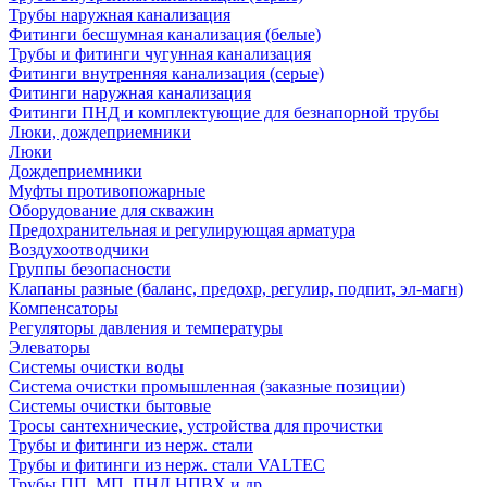
Трубы наружная канализация
Фитинги бесшумная канализация (белые)
Трубы и фитинги чугунная канализация
Фитинги внутренняя канализация (серые)
Фитинги наружная канализация
Фитинги ПНД и комплектующие для безнапорной трубы
Люки, дождеприемники
Люки
Дождеприемники
Муфты противопожарные
Оборудование для скважин
Предохранительная и регулирующая арматура
Воздухоотводчики
Группы безопасности
Клапаны разные (баланс, предохр, регулир, подпит, эл-магн)
Компенсаторы
Регуляторы давления и температуры
Элеваторы
Системы очистки воды
Система очистки промышленная (заказные позиции)
Системы очистки бытовые
Тросы сантехнические, устройства для прочистки
Трубы и фитинги из нерж. стали
Трубы и фитинги из нерж. стали VALTEC
Трубы ПП, МП, ПНД,НПВХ и др.