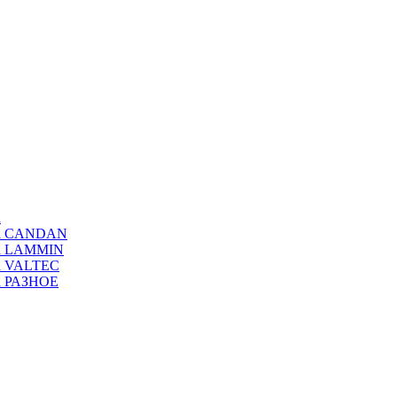
а
ода CANDAN
да LAMMIN
да VALTEC
да РАЗНОЕ