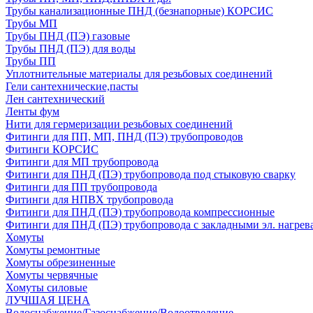
Трубы канализационные ПНД (безнапорные) КОРСИС
Трубы МП
Трубы ПНД (ПЭ) газовые
Трубы ПНД (ПЭ) для воды
Трубы ПП
Уплотнительные материалы для резьбовых соединений
Гели сантехнические,пасты
Лен сантехнический
Ленты фум
Нити для гермеризации резьбовых соединений
Фитинги для ПП, МП, ПНД (ПЭ) трубопроводов
Фитинги КОРСИС
Фитинги для МП трубопровода
Фитинги для ПНД (ПЭ) трубопровода под стыковую сварку
Фитинги для ПП трубопровода
Фитинги для НПВХ трубопровода
Фитинги для ПНД (ПЭ) трубопровода компрессионные
Фитинги для ПНД (ПЭ) трубопровода с закладными эл. нагрев
Хомуты
Хомуты ремонтные
Хомуты обрезиненные
Хомуты червячные
Хомуты силовые
ЛУЧШАЯ ЦЕНА
Водоснабжение/Газоснабжение/Водоотведение