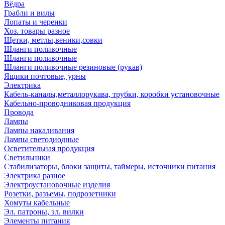
Вёдра
Грабли и вилы
Лопаты и черенки
Хоз. товары разное
Щетки, метлы,веники,совки
Шланги поливочные
Шланги поливочные
Шланги поливочные резиновые (рукав)
Ящики почтовые, урны
Электрика
Кабель-каналы,металлорукава, трубки, коробки установочные
Кабельно-проводниковая продукция
Провода
Лампы
Лампы накаливания
Лампы светодиодные
Осветительная продукция
Светильники
Стабилизаторы, блоки защиты, таймеры, источники питания
Электрика разное
Электроустановочные изделия
Розетки, разъемы, подрозетники
Хомуты кабельные
Эл. патроны, эл. вилки
Элементы питания