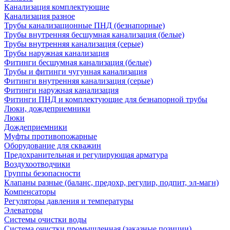
Канализация комплектующие
Канализация разное
Трубы канализационные ПНД (безнапорные)
Трубы внутренняя бесшумная канализация (белые)
Трубы внутренняя канализация (серые)
Трубы наружная канализация
Фитинги бесшумная канализация (белые)
Трубы и фитинги чугунная канализация
Фитинги внутренняя канализация (серые)
Фитинги наружная канализация
Фитинги ПНД и комплектующие для безнапорной трубы
Люки, дождеприемники
Люки
Дождеприемники
Муфты противопожарные
Оборудование для скважин
Предохранительная и регулирующая арматура
Воздухоотводчики
Группы безопасности
Клапаны разные (баланс, предохр, регулир, подпит, эл-магн)
Компенсаторы
Регуляторы давления и температуры
Элеваторы
Системы очистки воды
Система очистки промышленная (заказные позиции)