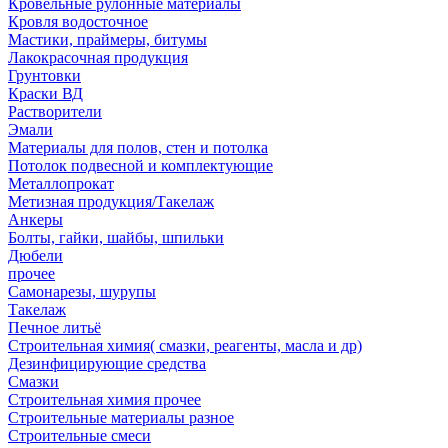
Кровельные рулонные материалы
Кровля водосточное
Мастики, праймеры, битумы
Лакокрасочная продукция
Грунтовки
Краски ВД
Растворители
Эмали
Материалы для полов, стен и потолка
Потолок подвесной и комплектующие
Металлопрокат
Метизная продукция/Такелаж
Анкеры
Болты, гайки, шайбы, шпильки
Дюбели
прочее
Самонарезы, шурупы
Такелаж
Печное литьё
Строительная химия( смазки, реагенты, масла и др)
Дезинфицирующие средства
Смазки
Строительная химия прочее
Строительные материалы разное
Строительные смеси