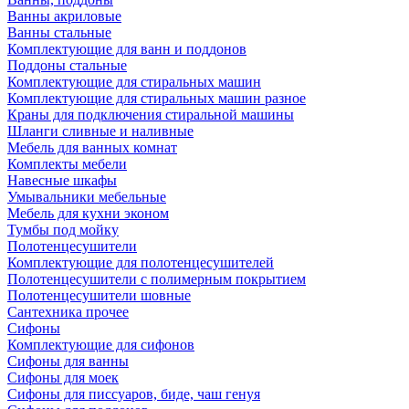
Ванны акриловые
Ванны стальные
Комплектующие для ванн и поддонов
Поддоны стальные
Комплектующие для стиральных машин
Комплектующие для стиральных машин разное
Краны для подключения стиральной машины
Шланги сливные и наливные
Мебель для ванных комнат
Комплекты мебели
Навесные шкафы
Умывальники мебельные
Мебель для кухни эконом
Тумбы под мойку
Полотенцесушители
Комплектующие для полотенцесушителей
Полотенцесушители с полимерным покрытием
Полотенцесушители шовные
Сантехника прочее
Сифоны
Комплектующие для сифонов
Сифоны для ванны
Сифоны для моек
Сифоны для писсуаров, биде, чаш генуя