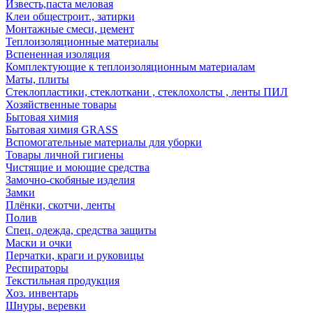
Известь,паста меловая
Клеи общестроит., затирки
Монтажные смеси, цемент
Теплоизоляционные материалы
Вспененная изоляция
Комплектующие к теплоизоляционным материалам
Маты, плиты
Стеклопластики, стеклоткани , стеклохолсты , ленты ПИЛ
Хозяйственные товары
Бытовая химия
Бытовая химия GRASS
Вспомогательные материалы для уборки
Товары личной гигиены
Чистящие и моющие средства
Замочно-скобяные изделия
Замки
Плёнки, скотчи, ленты
Полив
Спец. одежда, средства защиты
Маски и очки
Перчатки, краги и руковицы
Респираторы
Текстильная продукция
Хоз. инвентарь
Шнуры, веревки