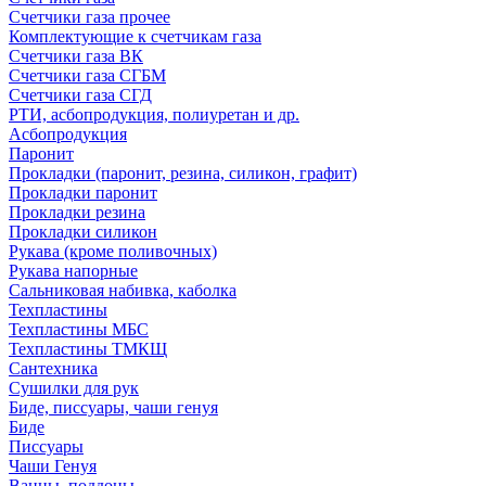
Счетчики газа прочее
Комплектующие к счетчикам газа
Счетчики газа ВК
Счетчики газа СГБМ
Счетчики газа СГД
РТИ, асбопродукция, полиуретан и др.
Асбопродукция
Паронит
Прокладки (паронит, резина, силикон, графит)
Прокладки паронит
Прокладки резина
Прокладки силикон
Рукава (кроме поливочных)
Рукава напорные
Сальниковая набивка, каболка
Техпластины
Техпластины МБС
Техпластины ТМКЩ
Сантехника
Сушилки для рук
Биде, писсуары, чаши генуя
Биде
Писсуары
Чаши Генуя
Ванны, поддоны