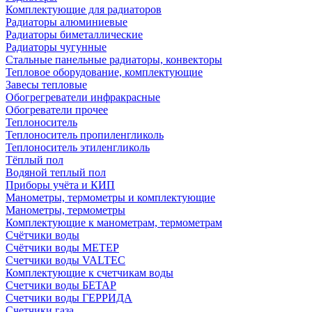
Комплектующие для радиаторов
Радиаторы алюминиевые
Радиаторы биметаллические
Радиаторы чугунные
Стальные панельные радиаторы, конвекторы
Тепловое оборудование, комплектующие
Завесы тепловые
Обогрегреватели инфракрасные
Обогреватели прочее
Теплоноситель
Теплоноситель пропиленгликоль
Теплоноситель этиленгликоль
Тёплый пол
Водяной теплый пол
Приборы учёта и КИП
Манометры, термометры и комплектующие
Манометры, термометры
Комплектующие к манометрам, термометрам
Счётчики воды
Счётчики воды МЕТЕР
Счетчики воды VALTEC
Комплектующие к счетчикам воды
Счетчики воды БЕТАР
Счетчики воды ГЕРРИДА
Счетчики газа