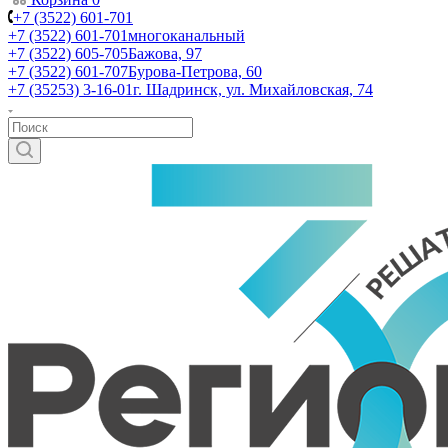
+7 (3522) 601-701
+7 (3522) 601-701
многоканальный
+7 (3522) 605-705
Бажова, 97
+7 (3522) 601-707
Бурова-Петрова, 60
+7 (35253) 3-16-01
г. Шадринск, ул. Михайловская, 74