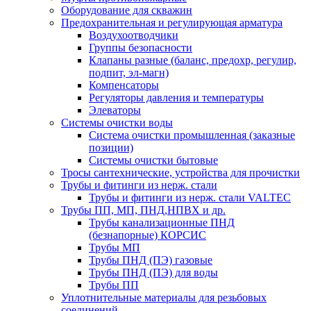
Оборудование для скважин
Предохранительная и регулирующая арматура
Воздухоотводчики
Группы безопасности
Клапаны разные (баланс, предохр, регулир,
подпит, эл-магн)
Компенсаторы
Регуляторы давления и температуры
Элеваторы
Системы очистки воды
Система очистки промышленная (заказные
позиции)
Системы очистки бытовые
Тросы сантехнические, устройства для прочистки
Трубы и фитинги из нерж. стали
Трубы и фитинги из нерж. стали VALTEC
Трубы ПП, МП, ПНД,НПВХ и др.
Трубы канализационные ПНД
(безнапорные) КОРСИС
Трубы МП
Трубы ПНД (ПЭ) газовые
Трубы ПНД (ПЭ) для воды
Трубы ПП
Уплотнительные материалы для резьбовых
соединений