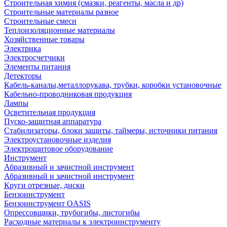
Строительная химия (смазки, реагенты, масла и др)
Строительные материалы разное
Строительные смеси
Теплоизоляционные материалы
Хозяйственные товары
Электрика
Электросчетчики
Элементы питания
Детекторы
Кабель-каналы,металлорукава, трубки, коробки установочные
Кабельно-проводниковая продукция
Лампы
Осветительная продукция
Пуско-защитная аппаратура
Стабилизаторы, блоки защиты, таймеры, источники питания
Электроустановочные изделия
Электрощитовое оборудование
Инструмент
Абразивный и зачистной инструмент
Абразивный и зачистной инструмент
Круги отрезные, диски
Бензоинструмент
Бензоинструмент OASIS
Опрессовщики, трубогибы, листогибы
Расходные материалы к электроинструменту