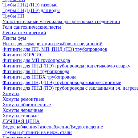
Трубы ПНД (ПЭ) газовые
Трубы ПНД (ПЭ) для воды
Трубы ПП
Уплотнительные материалы для резьбовых соединений
Гели сантехнические,пасты
Лен сантехнический
Ленты фум
Нити для гермеризации резьбовых соединений
Фитинги для ПП, МП, ПНД (ПЭ) трубопроводов
Фитинги КОРСИС
Фитинги для МП трубопровода
Фитинги для ПНД (ПЭ) трубопровода под стыковую сварку
Фитинги для ПП трубопровода
Фитинги для НПВХ трубопровода
Фитинги для ПНД (ПЭ) трубопровода компрессионные
Фитинги для ПНД (ПЭ) трубопровода с закладными эл. нагрев
Хомуты
Хомуты ремонтные
Хомуты обрезиненные
Хомуты червячные
Хомуты силовые
ЛУЧШАЯ ЦЕНА
Водоснабжение/Газоснабжение/Водоотведение
Трубы и фитинги из нерж. стали
Канализация