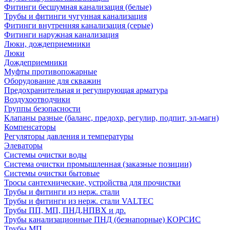
Фитинги бесшумная канализация (белые)
Трубы и фитинги чугунная канализация
Фитинги внутренняя канализация (серые)
Фитинги наружная канализация
Люки, дождеприемники
Люки
Дождеприемники
Муфты противопожарные
Оборудование для скважин
Предохранительная и регулирующая арматура
Воздухоотводчики
Группы безопасности
Клапаны разные (баланс, предохр, регулир, подпит, эл-магн)
Компенсаторы
Регуляторы давления и температуры
Элеваторы
Системы очистки воды
Система очистки промышленная (заказные позиции)
Системы очистки бытовые
Тросы сантехнические, устройства для прочистки
Трубы и фитинги из нерж. стали
Трубы и фитинги из нерж. стали VALTEC
Трубы ПП, МП, ПНД,НПВХ и др.
Трубы канализационные ПНД (безнапорные) КОРСИС
Трубы МП