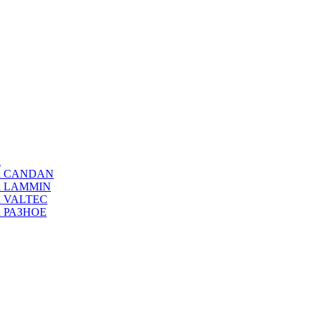
а
ода CANDAN
да LAMMIN
да VALTEC
да РАЗНОЕ