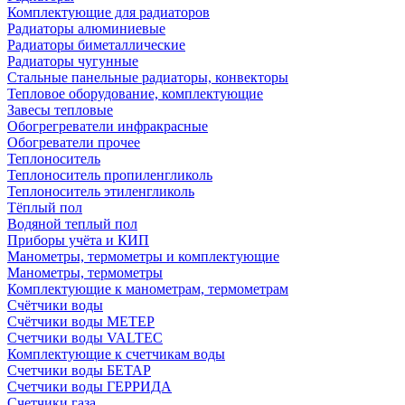
Комплектующие для радиаторов
Радиаторы алюминиевые
Радиаторы биметаллические
Радиаторы чугунные
Стальные панельные радиаторы, конвекторы
Тепловое оборудование, комплектующие
Завесы тепловые
Обогрегреватели инфракрасные
Обогреватели прочее
Теплоноситель
Теплоноситель пропиленгликоль
Теплоноситель этиленгликоль
Тёплый пол
Водяной теплый пол
Приборы учёта и КИП
Манометры, термометры и комплектующие
Манометры, термометры
Комплектующие к манометрам, термометрам
Счётчики воды
Счётчики воды МЕТЕР
Счетчики воды VALTEC
Комплектующие к счетчикам воды
Счетчики воды БЕТАР
Счетчики воды ГЕРРИДА
Счетчики газа