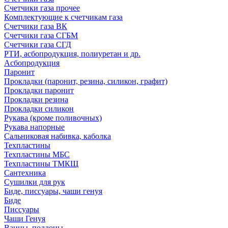
Счетчики газа прочее
Комплектующие к счетчикам газа
Счетчики газа ВК
Счетчики газа СГБМ
Счетчики газа СГД
РТИ, асбопродукция, полиуретан и др.
Асбопродукция
Паронит
Прокладки (паронит, резина, силикон, графит)
Прокладки паронит
Прокладки резина
Прокладки силикон
Рукава (кроме поливочных)
Рукава напорные
Сальниковая набивка, каболка
Техпластины
Техпластины МБС
Техпластины ТМКЩ
Сантехника
Сушилки для рук
Биде, писсуары, чаши генуя
Биде
Писсуары
Чаши Генуя
Ванны, поддоны