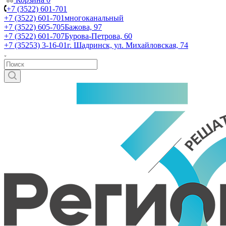
+7 (3522) 601-701
+7 (3522) 601-701
многоканальный
+7 (3522) 605-705
Бажова, 97
+7 (3522) 601-707
Бурова-Петрова, 60
+7 (35253) 3-16-01
г. Шадринск, ул. Михайловская, 74