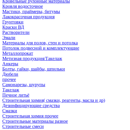
Кровельные рулонные материалы
Кровля водосточное
Мастики, праймеры, битумы
Лакокрасочная продукция
Грунтовки
Краски ВД
Растворители
Эмали
Материалы для полов, стен и потолка
Потолок подвесной и комплектующие
Металлопрокат
Метизная продукция/Такелаж
Анкеры
Болты, гайки, шайбы, шпильки
Дюбели
прочее
Самонарезы, шурупы
Такелаж
Печное литьё
Строительная химия( смазки, реагенты, масла и др)
Дезинфицирующие средства
Смазки
Строительная химия прочее
Строительные материалы разное
Строительные смеси