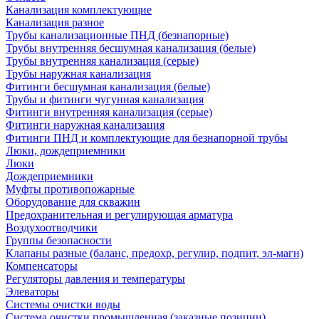
Канализация комплектующие
Канализация разное
Трубы канализационные ПНД (безнапорные)
Трубы внутренняя бесшумная канализация (белые)
Трубы внутренняя канализация (серые)
Трубы наружная канализация
Фитинги бесшумная канализация (белые)
Трубы и фитинги чугунная канализация
Фитинги внутренняя канализация (серые)
Фитинги наружная канализация
Фитинги ПНД и комплектующие для безнапорной трубы
Люки, дождеприемники
Люки
Дождеприемники
Муфты противопожарные
Оборудование для скважин
Предохранительная и регулирующая арматура
Воздухоотводчики
Группы безопасности
Клапаны разные (баланс, предохр, регулир, подпит, эл-магн)
Компенсаторы
Регуляторы давления и температуры
Элеваторы
Системы очистки воды
Система очистки промышленная (заказные позиции)