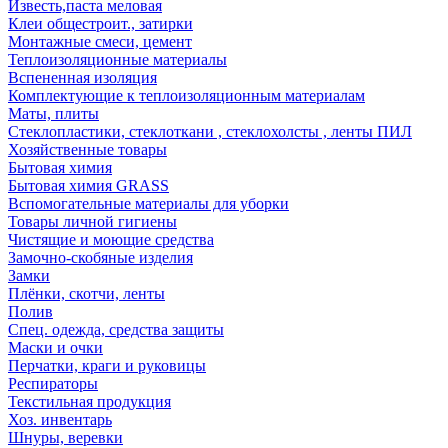
Известь,паста меловая
Клеи общестроит., затирки
Монтажные смеси, цемент
Теплоизоляционные материалы
Вспененная изоляция
Комплектующие к теплоизоляционным материалам
Маты, плиты
Стеклопластики, стеклоткани , стеклохолсты , ленты ПИЛ
Хозяйственные товары
Бытовая химия
Бытовая химия GRASS
Вспомогательные материалы для уборки
Товары личной гигиены
Чистящие и моющие средства
Замочно-скобяные изделия
Замки
Плёнки, скотчи, ленты
Полив
Спец. одежда, средства защиты
Маски и очки
Перчатки, краги и руковицы
Респираторы
Текстильная продукция
Хоз. инвентарь
Шнуры, веревки