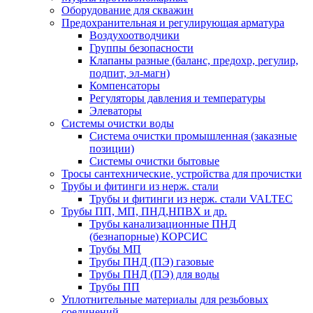
Оборудование для скважин
Предохранительная и регулирующая арматура
Воздухоотводчики
Группы безопасности
Клапаны разные (баланс, предохр, регулир,
подпит, эл-магн)
Компенсаторы
Регуляторы давления и температуры
Элеваторы
Системы очистки воды
Система очистки промышленная (заказные
позиции)
Системы очистки бытовые
Тросы сантехнические, устройства для прочистки
Трубы и фитинги из нерж. стали
Трубы и фитинги из нерж. стали VALTEC
Трубы ПП, МП, ПНД,НПВХ и др.
Трубы канализационные ПНД
(безнапорные) КОРСИС
Трубы МП
Трубы ПНД (ПЭ) газовые
Трубы ПНД (ПЭ) для воды
Трубы ПП
Уплотнительные материалы для резьбовых
соединений