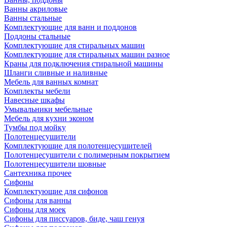
Ванны акриловые
Ванны стальные
Комплектующие для ванн и поддонов
Поддоны стальные
Комплектующие для стиральных машин
Комплектующие для стиральных машин разное
Краны для подключения стиральной машины
Шланги сливные и наливные
Мебель для ванных комнат
Комплекты мебели
Навесные шкафы
Умывальники мебельные
Мебель для кухни эконом
Тумбы под мойку
Полотенцесушители
Комплектующие для полотенцесушителей
Полотенцесушители с полимерным покрытием
Полотенцесушители шовные
Сантехника прочее
Сифоны
Комплектующие для сифонов
Сифоны для ванны
Сифоны для моек
Сифоны для писсуаров, биде, чаш генуя