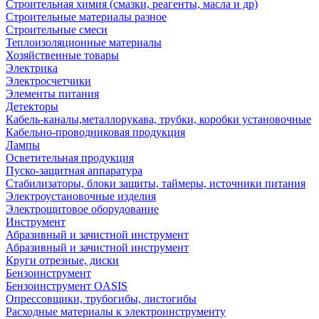
Строительная химия (смазки, реагенты, масла и др)
Строительные материалы разное
Строительные смеси
Теплоизоляционные материалы
Хозяйственные товары
Электрика
Электросчетчики
Элементы питания
Детекторы
Кабель-каналы,металлорукава, трубки, коробки установочные
Кабельно-проводниковая продукция
Лампы
Осветительная продукция
Пуско-защитная аппаратура
Стабилизаторы, блоки защиты, таймеры, источники питания
Электроустановочные изделия
Электрощитовое оборудование
Инструмент
Абразивный и зачистной инструмент
Абразивный и зачистной инструмент
Круги отрезные, диски
Бензоинструмент
Бензоинструмент OASIS
Опрессовщики, трубогибы, листогибы
Расходные материалы к электроинструменту