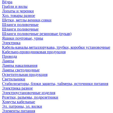
Вёдра
Грабли и вилы
Лопаты и черенки
Хоз. товары разное
Щетки, метлы,веники,совки
Шланги поливочные
Шланги поливочные
Шланги поливочные резиновые (рукав)
Ящики почтовые, урны
Электрика
Кабель-каналы,металлорукава, трубки, коробки установочные
Кабельно-проводниковая продукция
Провода
Лампы
Лампы накаливания
Лампы светодиодные
Осветительная продукция
Светильники
Стабилизаторы, блоки защиты, таймеры, источники питания
Электрика разное
Электроустановочные изделия
Розетки, разъемы, подрозетники
Хомуты кабельные
Эл. патроны, эл. вилки
Элементы питания