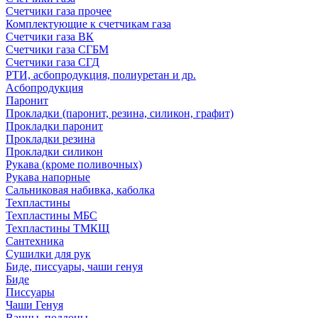
Счетчики газа прочее
Комплектующие к счетчикам газа
Счетчики газа ВК
Счетчики газа СГБМ
Счетчики газа СГД
РТИ, асбопродукция, полиуретан и др.
Асбопродукция
Паронит
Прокладки (паронит, резина, силикон, графит)
Прокладки паронит
Прокладки резина
Прокладки силикон
Рукава (кроме поливочных)
Рукава напорные
Сальниковая набивка, каболка
Техпластины
Техпластины МБС
Техпластины ТМКЩ
Сантехника
Сушилки для рук
Биде, писсуары, чаши генуя
Биде
Писсуары
Чаши Генуя
Ванны, поддоны