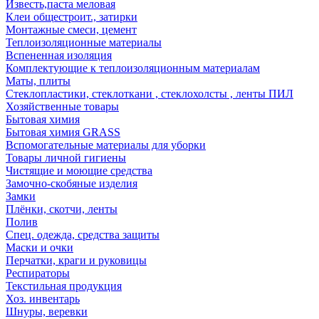
Известь,паста меловая
Клеи общестроит., затирки
Монтажные смеси, цемент
Теплоизоляционные материалы
Вспененная изоляция
Комплектующие к теплоизоляционным материалам
Маты, плиты
Стеклопластики, стеклоткани , стеклохолсты , ленты ПИЛ
Хозяйственные товары
Бытовая химия
Бытовая химия GRASS
Вспомогательные материалы для уборки
Товары личной гигиены
Чистящие и моющие средства
Замочно-скобяные изделия
Замки
Плёнки, скотчи, ленты
Полив
Спец. одежда, средства защиты
Маски и очки
Перчатки, краги и руковицы
Респираторы
Текстильная продукция
Хоз. инвентарь
Шнуры, веревки