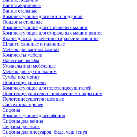
Ванны акриловые
Ванны стальные
Комплектующие для ванн и поддонов
Поддоны стальные
Комплектующие для стиральных машин
Комплектующие для стиральных машин разное
Краны для подключения стиральной машины
Шланги сливные и наливные
Мебель для ванных комнат
Комплекты мебели
Навесные шкафы
Умывальники мебельные
Мебель для кухни эконом
Тумбы под мойку
Полотенцесушители
Комплектующие для полотенцесушителей
Полотенцесушители с полимерным покрытием
Полотенцесушители шовные
Сантехника прочее
Сифоны
Комплектующие для сифонов
Сифоны для ванны
Сифоны для моек
Сифоны для писсуаров, биде, чаш генуя