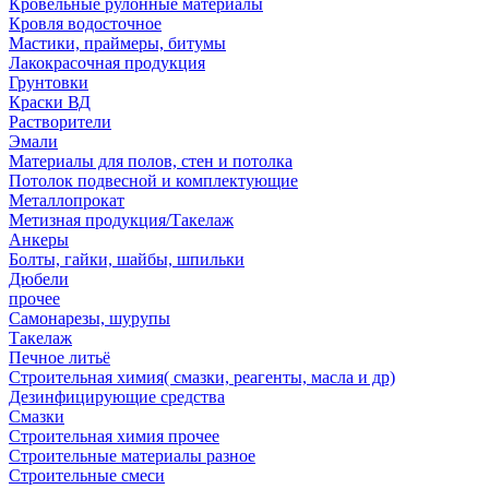
Кровельные рулонные материалы
Кровля водосточное
Мастики, праймеры, битумы
Лакокрасочная продукция
Грунтовки
Краски ВД
Растворители
Эмали
Материалы для полов, стен и потолка
Потолок подвесной и комплектующие
Металлопрокат
Метизная продукция/Такелаж
Анкеры
Болты, гайки, шайбы, шпильки
Дюбели
прочее
Самонарезы, шурупы
Такелаж
Печное литьё
Строительная химия( смазки, реагенты, масла и др)
Дезинфицирующие средства
Смазки
Строительная химия прочее
Строительные материалы разное
Строительные смеси