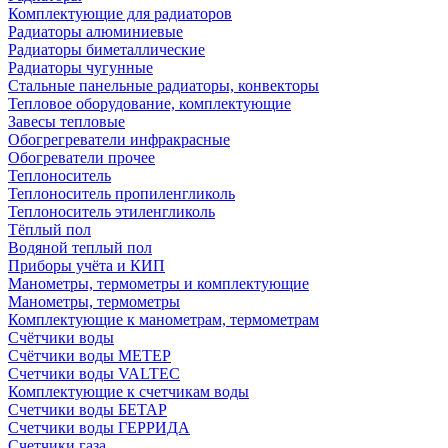
Комплектующие для радиаторов
Радиаторы алюминиевые
Радиаторы биметаллические
Радиаторы чугунные
Стальные панельные радиаторы, конвекторы
Тепловое оборудование, комплектующие
Завесы тепловые
Обогрегреватели инфракрасные
Обогреватели прочее
Теплоноситель
Теплоноситель пропиленгликоль
Теплоноситель этиленгликоль
Тёплый пол
Водяной теплый пол
Приборы учёта и КИП
Манометры, термометры и комплектующие
Манометры, термометры
Комплектующие к манометрам, термометрам
Счётчики воды
Счётчики воды МЕТЕР
Счетчики воды VALTEC
Комплектующие к счетчикам воды
Счетчики воды БЕТАР
Счетчики воды ГЕРРИДА
Счетчики газа