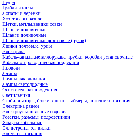
Вёдра
Грабли и вилы
Лопаты и черенки
Хоз. товары разное
Щетки, метлы,веники,совки
Шланги поливочные
Шланги поливочные
Шланги поливочные резиновые (рукав)
Ящики почтовые, урны
Электрика
Кабель-каналы,металлорукава, трубки, коробки установочные
Кабельно-проводниковая продукция
Провода
Лампы
Лампы накаливания
Лампы светодиодные
Осветительная продукция
Светильники
Стабилизаторы, блоки защиты, таймеры, источники питания
Электрика разное
Электроустановочные изделия
Розетки, разъемы, подрозетники
Хомуты кабельные
Эл. патроны, эл. вилки
Элементы питания