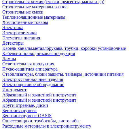
Строительная химия (смазки, реагенты, масла и др)
Строительные материалы разное
Строительные смеси
Теплоизоляционные материалы
Хозяйственные товары
Электрика
Электросчетчики
Элементы питания
Детекторы
Кабель-каналы,металлорукава, трубки, коробки установочные
Кабельно-проводниковая продукция
Лампы
Осветительная продукция
Пуско-защитная аппаратура
Стабилизаторы, блоки защиты, таймеры, источники питания
Электроустановочные изделия
Электрощитовое оборудование
Инструмент
Абразивный и зачистной инструмент
Абразивный и зачистной инструмент
Круги отрезные, диски
Бензоинструмент
Бензоинструмент OASIS
Опрессовщики, трубогибы, листогибы
Расходные материалы к электроинструменту