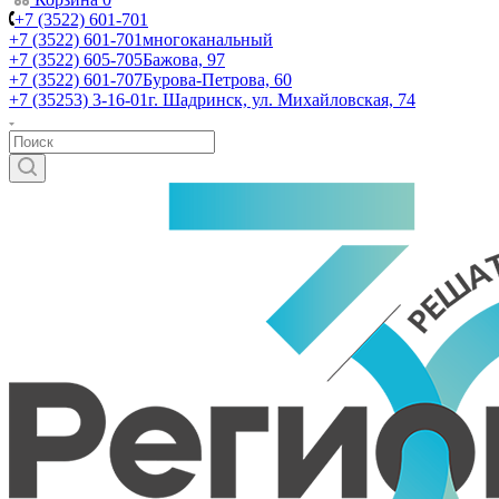
+7 (3522) 601-701
+7 (3522) 601-701
многоканальный
+7 (3522) 605-705
Бажова, 97
+7 (3522) 601-707
Бурова-Петрова, 60
+7 (35253) 3-16-01
г. Шадринск, ул. Михайловская, 74