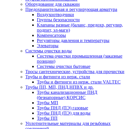
Оборудование для скважин
Предохранительная и регулирующая арматура
Воздухоотводчики
Группы безопасности
Клапаны разные (баланс, предохр, регулир,
подпит, эл-магн)
Компенсаторы
Регуляторы давления и температуры
Элеваторы
Системы очистки воды
Система очистки промышленная (заказные
позиции)
Системы очистки бытовые
Тросы сантехнические, устройства для прочистки
Трубы и фитинги из нерж. стали
Трубы и фитинги из нерж. стали VALTEC
Трубы ПП, МП, ПНД,НПВХ и др.
Трубы канализационные ПНД
(безнапорные) КОРСИС
Трубы МП
Трубы ПНД (ПЭ) газовые
Трубы ПНД (ПЭ) для воды
Трубы ПП
Уплотнительные материалы для резьбовых
соединений