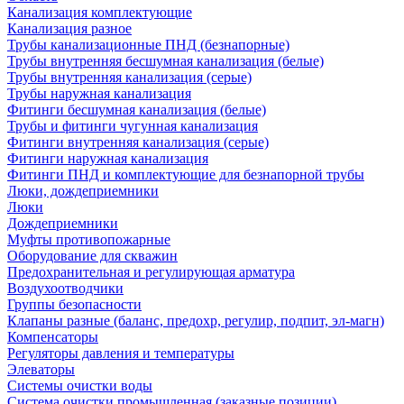
Канализация комплектующие
Канализация разное
Трубы канализационные ПНД (безнапорные)
Трубы внутренняя бесшумная канализация (белые)
Трубы внутренняя канализация (серые)
Трубы наружная канализация
Фитинги бесшумная канализация (белые)
Трубы и фитинги чугунная канализация
Фитинги внутренняя канализация (серые)
Фитинги наружная канализация
Фитинги ПНД и комплектующие для безнапорной трубы
Люки, дождеприемники
Люки
Дождеприемники
Муфты противопожарные
Оборудование для скважин
Предохранительная и регулирующая арматура
Воздухоотводчики
Группы безопасности
Клапаны разные (баланс, предохр, регулир, подпит, эл-магн)
Компенсаторы
Регуляторы давления и температуры
Элеваторы
Системы очистки воды
Система очистки промышленная (заказные позиции)