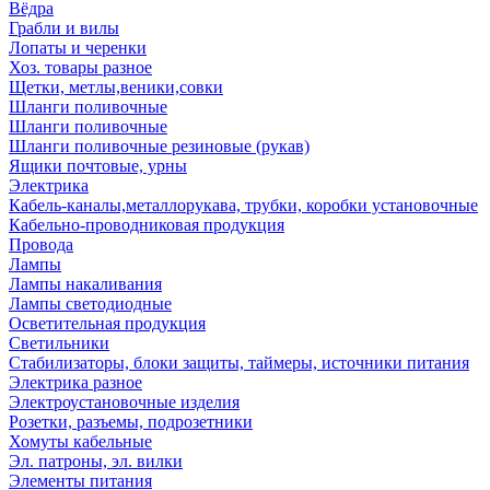
Вёдра
Грабли и вилы
Лопаты и черенки
Хоз. товары разное
Щетки, метлы,веники,совки
Шланги поливочные
Шланги поливочные
Шланги поливочные резиновые (рукав)
Ящики почтовые, урны
Электрика
Кабель-каналы,металлорукава, трубки, коробки установочные
Кабельно-проводниковая продукция
Провода
Лампы
Лампы накаливания
Лампы светодиодные
Осветительная продукция
Светильники
Стабилизаторы, блоки защиты, таймеры, источники питания
Электрика разное
Электроустановочные изделия
Розетки, разъемы, подрозетники
Хомуты кабельные
Эл. патроны, эл. вилки
Элементы питания