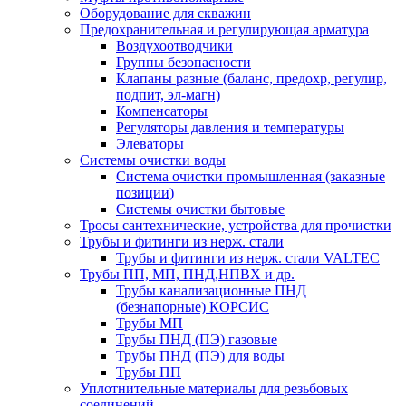
Оборудование для скважин
Предохранительная и регулирующая арматура
Воздухоотводчики
Группы безопасности
Клапаны разные (баланс, предохр, регулир,
подпит, эл-магн)
Компенсаторы
Регуляторы давления и температуры
Элеваторы
Системы очистки воды
Система очистки промышленная (заказные
позиции)
Системы очистки бытовые
Тросы сантехнические, устройства для прочистки
Трубы и фитинги из нерж. стали
Трубы и фитинги из нерж. стали VALTEC
Трубы ПП, МП, ПНД,НПВХ и др.
Трубы канализационные ПНД
(безнапорные) КОРСИС
Трубы МП
Трубы ПНД (ПЭ) газовые
Трубы ПНД (ПЭ) для воды
Трубы ПП
Уплотнительные материалы для резьбовых
соединений