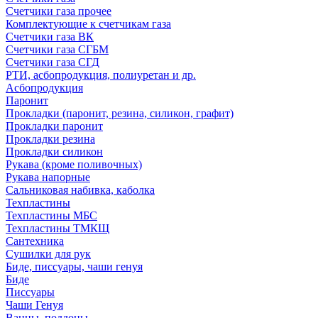
Счетчики газа прочее
Комплектующие к счетчикам газа
Счетчики газа ВК
Счетчики газа СГБМ
Счетчики газа СГД
РТИ, асбопродукция, полиуретан и др.
Асбопродукция
Паронит
Прокладки (паронит, резина, силикон, графит)
Прокладки паронит
Прокладки резина
Прокладки силикон
Рукава (кроме поливочных)
Рукава напорные
Сальниковая набивка, каболка
Техпластины
Техпластины МБС
Техпластины ТМКЩ
Сантехника
Сушилки для рук
Биде, писсуары, чаши генуя
Биде
Писсуары
Чаши Генуя
Ванны, поддоны