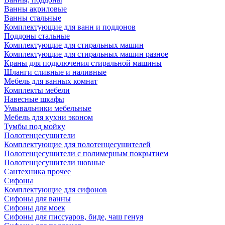
Ванны акриловые
Ванны стальные
Комплектующие для ванн и поддонов
Поддоны стальные
Комплектующие для стиральных машин
Комплектующие для стиральных машин разное
Краны для подключения стиральной машины
Шланги сливные и наливные
Мебель для ванных комнат
Комплекты мебели
Навесные шкафы
Умывальники мебельные
Мебель для кухни эконом
Тумбы под мойку
Полотенцесушители
Комплектующие для полотенцесушителей
Полотенцесушители с полимерным покрытием
Полотенцесушители шовные
Сантехника прочее
Сифоны
Комплектующие для сифонов
Сифоны для ванны
Сифоны для моек
Сифоны для писсуаров, биде, чаш генуя