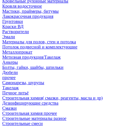
Кровельные рулонные материалы
Кровля водосточное
Мастики, праймеры, битумы
Лакокрасочная продукция
Грунтовки
Краски ВД
Растворители
Эмали
Материалы для полов, стен и потолка
Потолок подвесной и комплектующие
Металлопрокат
Метизная продукция/Такелаж
Анкеры
Болты, гайки, шайбы, шпильки
Дюбели
прочее
Самонарезы, шурупы
Такелаж
Печное литьё
Строительная химия( смазки, реагенты, масла и др)
Дезинфицирующие средства
Смазки
Строительная химия прочее
Строительные материалы разное
Строительные смеси