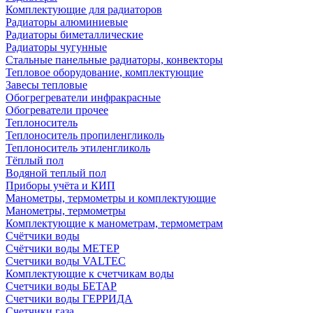
Комплектующие для радиаторов
Радиаторы алюминиевые
Радиаторы биметаллические
Радиаторы чугунные
Стальные панельные радиаторы, конвекторы
Тепловое оборудование, комплектующие
Завесы тепловые
Обогрегреватели инфракрасные
Обогреватели прочее
Теплоноситель
Теплоноситель пропиленгликоль
Теплоноситель этиленгликоль
Тёплый пол
Водяной теплый пол
Приборы учёта и КИП
Манометры, термометры и комплектующие
Манометры, термометры
Комплектующие к манометрам, термометрам
Счётчики воды
Счётчики воды МЕТЕР
Счетчики воды VALTEC
Комплектующие к счетчикам воды
Счетчики воды БЕТАР
Счетчики воды ГЕРРИДА
Счетчики газа