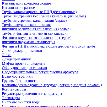
Канализация комплектующие
Канализация разное
Трубы канализационные ПНД (безнапорные)
Трубы внутренняя бесшумная канализация (белые)
Трубы внутренняя канализация (серые)
Трубы наружная канализация
Фитинги бесшумная канализация (белые)
Трубы и фитинги чугунная канализация
Фитинги внутренняя канализация (серые)
Фитинги наружная канализация
Фитинги ПНД и комплектующие для безнапорной трубы
Люки, дождеприемники
Люки
Дождеприемники
Муфты противопожарные
Оборудование для скважин
Предохранительная и регулирующая арматура
Воздухоотводчики
Группы безопасности
Клапаны разные (баланс, предохр, регулир, подпит, эл-магн)
Компенсаторы
Регуляторы давления и температуры
Элеваторы
Системы очистки воды
Система очистки промышленная (заказные позиции)