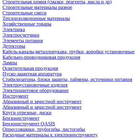
Строительная химия (смазки, реагенты, масла и др)
Строительные материалы разное
Строительные смеси
Теплоизоляционные материалы
Хозяйственные товары
Электрика
Электросчетчики
Элементы питания
Детекторы
Кабель-каналы,металлорукава, трубки, коробки установочные
Кабельно-проводниковая продукция
Лампы
Осветительная продукция
Пуско-защитная аппаратура
Стабилизаторы, блоки защиты, таймеры, источники питания
Электроустановочные изделия
Электрощитовое оборудование
Инструмент
Абразивный и зачистной инструмент
Абразивный и зачистной инструмент
Круги отрезные, диски
Бензоинструмент
Бензоинструмент OASIS
Опрессовщики, трубогибы, листогибы
Расходные материалы к электроинструменту