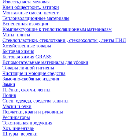
Известь,паста меловая
Клеи общестроит., затирки
Монтажные смеси, цемент
Теплоизоляционные материалы
Вспененная изоляция
Комплектующие к теплоизоляционным материалам
Маты, плиты
Стеклопластики, стеклоткани , стеклохолсты , ленты ПИЛ
Хозяйственные товары
Бытовая химия
Бытовая химия GRASS
Вспомогательные материалы для уборки
Товары личной гигиены
Чистящие и моющие средства
Замочно-скобяные изделия
Замки
Плёнки, скотчи, ленты
Полив
Спец. одежда, средства защиты
Маски и очки
Перчатки, краги и руковицы
Респираторы
Текстильная продукция
Хоз. инвентарь
Шнуры, веревки