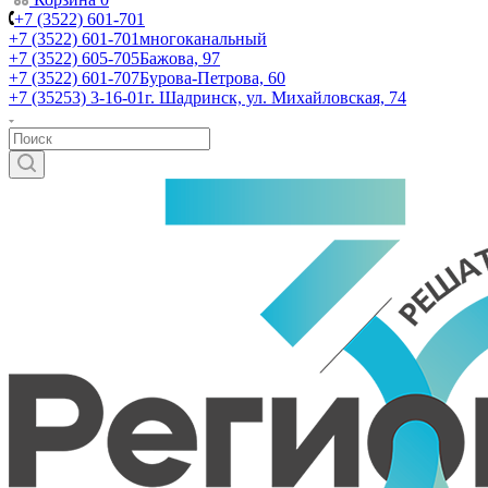
+7 (3522) 601-701
+7 (3522) 601-701
многоканальный
+7 (3522) 605-705
Бажова, 97
+7 (3522) 601-707
Бурова-Петрова, 60
+7 (35253) 3-16-01
г. Шадринск, ул. Михайловская, 74