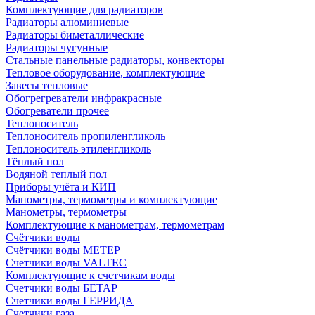
Комплектующие для радиаторов
Радиаторы алюминиевые
Радиаторы биметаллические
Радиаторы чугунные
Стальные панельные радиаторы, конвекторы
Тепловое оборудование, комплектующие
Завесы тепловые
Обогрегреватели инфракрасные
Обогреватели прочее
Теплоноситель
Теплоноситель пропиленгликоль
Теплоноситель этиленгликоль
Тёплый пол
Водяной теплый пол
Приборы учёта и КИП
Манометры, термометры и комплектующие
Манометры, термометры
Комплектующие к манометрам, термометрам
Счётчики воды
Счётчики воды МЕТЕР
Счетчики воды VALTEC
Комплектующие к счетчикам воды
Счетчики воды БЕТАР
Счетчики воды ГЕРРИДА
Счетчики газа