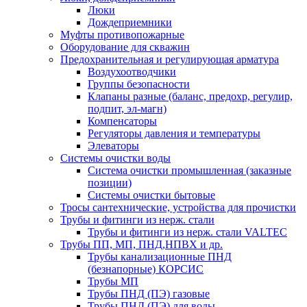
Люки
Дождеприемники
Муфты противопожарные
Оборудование для скважин
Предохранительная и регулирующая арматура
Воздухоотводчики
Группы безопасности
Клапаны разные (баланс, предохр, регулир,
подпит, эл-магн)
Компенсаторы
Регуляторы давления и температуры
Элеваторы
Системы очистки воды
Система очистки промышленная (заказные
позиции)
Системы очистки бытовые
Тросы сантехнические, устройства для прочистки
Трубы и фитинги из нерж. стали
Трубы и фитинги из нерж. стали VALTEC
Трубы ПП, МП, ПНД,НПВХ и др.
Трубы канализационные ПНД
(безнапорные) КОРСИС
Трубы МП
Трубы ПНД (ПЭ) газовые
Трубы ПНД (ПЭ) для воды