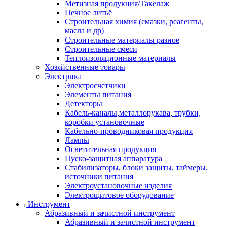
Метизная продукция/Такелаж
Печное литьё
Строительная химия (смазки, реагенты,
масла и др)
Строительные материалы разное
Строительные смеси
Теплоизоляционные материалы
Хозяйственные товары
Электрика
Электросчетчики
Элементы питания
Детекторы
Кабель-каналы,металлорукава, трубки,
коробки установочные
Кабельно-проводниковая продукция
Лампы
Осветительная продукция
Пуско-защитная аппаратура
Стабилизаторы, блоки защиты, таймеры,
источники питания
Электроустановочные изделия
Электрощитовое оборудование
Инструмент
Абразивный и зачистной инструмент
Абразивный и зачистной инструмент