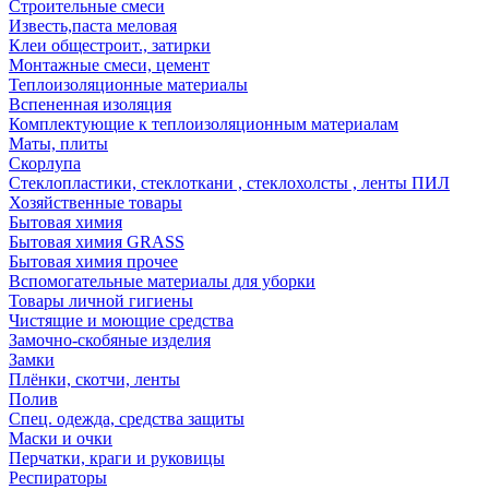
Строительные смеси
Известь,паста меловая
Клеи общестроит., затирки
Монтажные смеси, цемент
Теплоизоляционные материалы
Вспененная изоляция
Комплектующие к теплоизоляционным материалам
Маты, плиты
Скорлупа
Стеклопластики, стеклоткани , стеклохолсты , ленты ПИЛ
Хозяйственные товары
Бытовая химия
Бытовая химия GRASS
Бытовая химия прочее
Вспомогательные материалы для уборки
Товары личной гигиены
Чистящие и моющие средства
Замочно-скобяные изделия
Замки
Плёнки, скотчи, ленты
Полив
Спец. одежда, средства защиты
Маски и очки
Перчатки, краги и руковицы
Респираторы