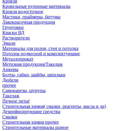
Кровля
Кровельные рулонные материалы
Кровля водосточное
Мастики, праймеры, битумы
Лакокрасочная продукция
Грунтовки
Краски ВД
Растворители
Эмали
Материалы для полов, стен и потолка
Потолок подвесной и комплектующие
Металлопрокат
Метизная продукция/Такелаж
Анкеры
Болты, гайки, шайбы, шпильки
Дюбели
прочее
Самонарезы, шурупы
Такелаж
Печное литьё
Строительная химия( смазки, реагенты, масла и др)
Дезинфицирующие средства
Смазки
Строительная химия прочее
Строительные материалы разное