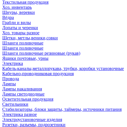
Текстильная продукция
Хоз. инвентарь
Шнуры, веревки
Вёдра
Грабли и вилы
Лопаты и черенки
Хоз. товары разное
Щетки, метлы,веники,совки
Шланги поливочные
Шланги поливочные
Шланги поливочные резиновые (рукав)
Ящики почтовые, урны
Электрика
Кабель-каналы,металлорукава, трубки, коробки установочные
Кабельно-проводниковая продукция
Провода
Лампы
Лампы накаливания
Лампы светодиодные
Осветительная продукция
Светильники
Стабилизаторы, блоки защиты, таймеры, источники питания
Электрика разное
Электроустановочные изделия
Розетки, разъемы, подрозетники