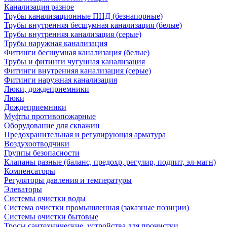
Канализация разное
Трубы канализационные ПНД (безнапорные)
Трубы внутренняя бесшумная канализация (белые)
Трубы внутренняя канализация (серые)
Трубы наружная канализация
Фитинги бесшумная канализация (белые)
Трубы и фитинги чугунная канализация
Фитинги внутренняя канализация (серые)
Фитинги наружная канализация
Люки, дождеприемники
Люки
Дождеприемники
Муфты противопожарные
Оборудование для скважин
Предохранительная и регулирующая арматура
Воздухоотводчики
Группы безопасности
Клапаны разные (баланс, предохр, регулир, подпит, эл-магн)
Компенсаторы
Регуляторы давления и температуры
Элеваторы
Системы очистки воды
Система очистки промышленная (заказные позиции)
Системы очистки бытовые
Тросы сантехнические, устройства для прочистки