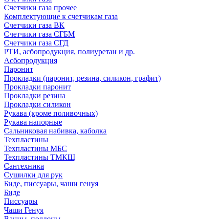
Счетчики газа прочее
Комплектующие к счетчикам газа
Счетчики газа ВК
Счетчики газа СГБМ
Счетчики газа СГД
РТИ, асбопродукция, полиуретан и др.
Асбопродукция
Паронит
Прокладки (паронит, резина, силикон, графит)
Прокладки паронит
Прокладки резина
Прокладки силикон
Рукава (кроме поливочных)
Рукава напорные
Сальниковая набивка, каболка
Техпластины
Техпластины МБС
Техпластины ТМКЩ
Сантехника
Сушилки для рук
Биде, писсуары, чаши генуя
Биде
Писсуары
Чаши Генуя
Ванны, поддоны