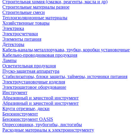
Строительная химия (смазки, реагенты, масла и др)
Строительные материалы разное
Строительные смеси
Теплоизоляционные материалы
Хозяйственные товары
Электрика
Электросчетчики
Элементы питания
Детекторы
Кабель-каналы,металлорукава, трубки, коробки установочные
Кабельно-проводниковая продукция
Лампы
Осветительная продукция
Пуско-защитная аппаратура
Стабилизаторы, блоки защиты, таймеры, источники питания
Электроустановочные изделия
Электрощитовое оборудование
Инструмент
Абразивный и зачистной инструмент
Абразивный и зачистной инструмент
Круги отрезные, диски
Бензоинструмент
Бензоинструмент OASIS
Опрессовщики, трубогибы, листогибы
Расходные материалы к электроинструменту