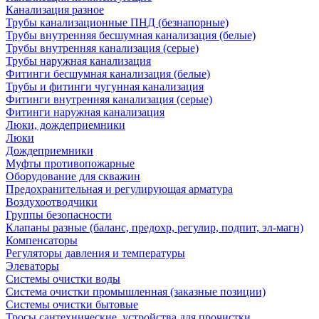
Канализация разное
Трубы канализационные ПНД (безнапорные)
Трубы внутренняя бесшумная канализация (белые)
Трубы внутренняя канализация (серые)
Трубы наружная канализация
Фитинги бесшумная канализация (белые)
Трубы и фитинги чугунная канализация
Фитинги внутренняя канализация (серые)
Фитинги наружная канализация
Люки, дождеприемники
Люки
Дождеприемники
Муфты противопожарные
Оборудование для скважин
Предохранительная и регулирующая арматура
Воздухоотводчики
Группы безопасности
Клапаны разные (баланс, предохр, регулир, подпит, эл-магн)
Компенсаторы
Регуляторы давления и температуры
Элеваторы
Системы очистки воды
Система очистки промышленная (заказные позиции)
Системы очистки бытовые
Тросы сантехнические, устройства для прочистки