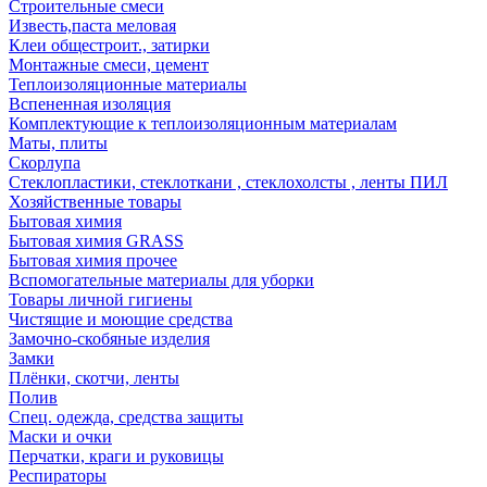
Строительные смеси
Известь,паста меловая
Клеи общестроит., затирки
Монтажные смеси, цемент
Теплоизоляционные материалы
Вспененная изоляция
Комплектующие к теплоизоляционным материалам
Маты, плиты
Скорлупа
Стеклопластики, стеклоткани , стеклохолсты , ленты ПИЛ
Хозяйственные товары
Бытовая химия
Бытовая химия GRASS
Бытовая химия прочее
Вспомогательные материалы для уборки
Товары личной гигиены
Чистящие и моющие средства
Замочно-скобяные изделия
Замки
Плёнки, скотчи, ленты
Полив
Спец. одежда, средства защиты
Маски и очки
Перчатки, краги и руковицы
Респираторы