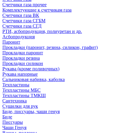
Счетчики газа прочее
Комплектующие к счетчикам газа
Счетчики газа ВК
Счетчики газа СГБМ
Счетчики газа СГД
РТИ, асбопродукция, полиуретан и др.
Асбопродукция
Паронит
Прокладки (паронит, резина, силикон, графит)
Прокладки паронит
Прокладки резина
Прокладки силикон
Рукава (кроме поливочных)
Рукава напорные
Сальниковая набивка, каболка
Техпластины
Техпластины МБС
Техпластины ТМКЩ
Сантехника
Сушилки для рук
Биде, писсуары, чаши генуя
Биде
Писсуары
Чаши Генуя
Ванны, поддоны