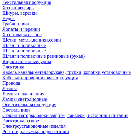
Текстильная продукция
Хоз. инвентарь
Шнуры, веревки
Вёдра
Грабли и вилы
Лопаты и черенки
Хоз. товары разное
Щетки, метлы,веники,совки
Шланги поливочные
Шланги поливочные
Шланги поливочные резиновые (рукав)
Ящики почтовые, урны
Электрика
Кабель-каналы,металлорукава, трубки, коробки установочные
Кабельно-проводниковая продукция
Провода
Лампы
Лампы накаливания
Лампы светодиодные
Осветительная продукция
Светильники
Стабилизаторы, блоки защиты, таймеры, источники питания
Электрика разное
Электроустановочные изделия
Розетки, разъемы, подрозетники