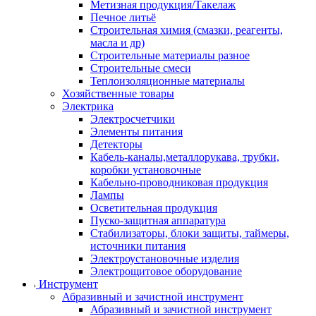
Метизная продукция/Такелаж
Печное литьё
Строительная химия (смазки, реагенты,
масла и др)
Строительные материалы разное
Строительные смеси
Теплоизоляционные материалы
Хозяйственные товары
Электрика
Электросчетчики
Элементы питания
Детекторы
Кабель-каналы,металлорукава, трубки,
коробки установочные
Кабельно-проводниковая продукция
Лампы
Осветительная продукция
Пуско-защитная аппаратура
Стабилизаторы, блоки защиты, таймеры,
источники питания
Электроустановочные изделия
Электрощитовое оборудование
Инструмент
Абразивный и зачистной инструмент
Абразивный и зачистной инструмент