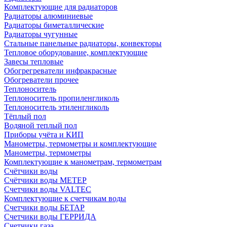
Комплектующие для радиаторов
Радиаторы алюминиевые
Радиаторы биметаллические
Радиаторы чугунные
Стальные панельные радиаторы, конвекторы
Тепловое оборудование, комплектующие
Завесы тепловые
Обогрегреватели инфракрасные
Обогреватели прочее
Теплоноситель
Теплоноситель пропиленгликоль
Теплоноситель этиленгликоль
Тёплый пол
Водяной теплый пол
Приборы учёта и КИП
Манометры, термометры и комплектующие
Манометры, термометры
Комплектующие к манометрам, термометрам
Счётчики воды
Счётчики воды МЕТЕР
Счетчики воды VALTEC
Комплектующие к счетчикам воды
Счетчики воды БЕТАР
Счетчики воды ГЕРРИДА
Счетчики газа