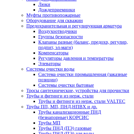
Люки
Дождеприемники
Муфты противопожарные
Оборудование для скважин
Предохранительная и регулирующая арматура
Воздухоотводчики
Группы безопасности
Клапаны разные (баланс, предохр, регулир,
подпит, эл-магн)
Компенсаторы
Регуляторы давления и температуры
Элеваторы
Системы очистки воды
Система очистки промышленная (заказные
позиции)
Системы очистки бытовые
Тросы сантехнические, устройства для прочистки
Трубы и фитинги из нерж. стали
Трубы и фитинги из нерж. стали VALTEC
Трубы ПП, МП, ПНД,НПВХ и др.
Трубы канализационные ПНД
(безнапорные) КОРСИС
Трубы МП
Трубы ПНД (ПЭ) газовые
Трубы ПНД (ПЭ) для воды