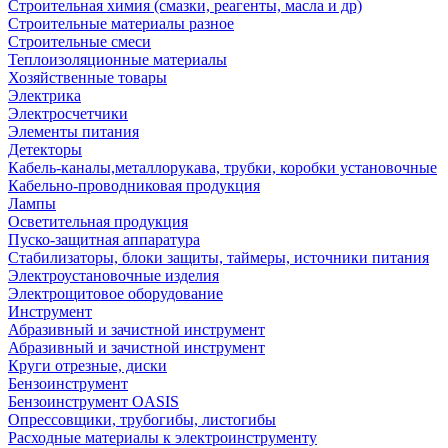
Строительная химия (смазки, реагенты, масла и др)
Строительные материалы разное
Строительные смеси
Теплоизоляционные материалы
Хозяйственные товары
Электрика
Электросчетчики
Элементы питания
Детекторы
Кабель-каналы,металлорукава, трубки, коробки установочные
Кабельно-проводниковая продукция
Лампы
Осветительная продукция
Пуско-защитная аппаратура
Стабилизаторы, блоки защиты, таймеры, источники питания
Электроустановочные изделия
Электрощитовое оборудование
Инструмент
Абразивный и зачистной инструмент
Абразивный и зачистной инструмент
Круги отрезные, диски
Бензоинструмент
Бензоинструмент OASIS
Опрессовщики, трубогибы, листогибы
Расходные материалы к электроинструменту