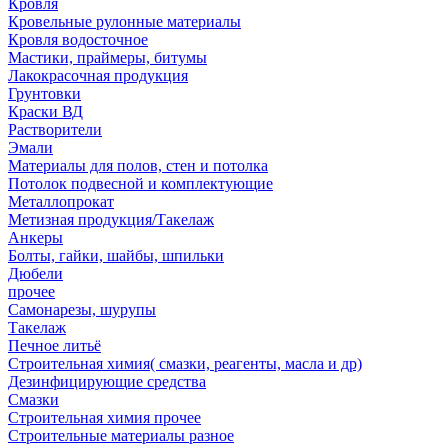
Кровля
Кровельные рулонные материалы
Кровля водосточное
Мастики, праймеры, битумы
Лакокрасочная продукция
Грунтовки
Краски ВД
Растворители
Эмали
Материалы для полов, стен и потолка
Потолок подвесной и комплектующие
Металлопрокат
Метизная продукция/Такелаж
Анкеры
Болты, гайки, шайбы, шпильки
Дюбели
прочее
Самонарезы, шурупы
Такелаж
Печное литьё
Строительная химия( смазки, реагенты, масла и др)
Дезинфицирующие средства
Смазки
Строительная химия прочее
Строительные материалы разное