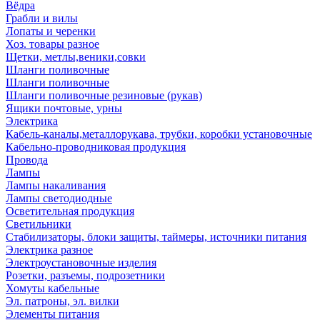
Вёдра
Грабли и вилы
Лопаты и черенки
Хоз. товары разное
Щетки, метлы,веники,совки
Шланги поливочные
Шланги поливочные
Шланги поливочные резиновые (рукав)
Ящики почтовые, урны
Электрика
Кабель-каналы,металлорукава, трубки, коробки установочные
Кабельно-проводниковая продукция
Провода
Лампы
Лампы накаливания
Лампы светодиодные
Осветительная продукция
Светильники
Стабилизаторы, блоки защиты, таймеры, источники питания
Электрика разное
Электроустановочные изделия
Розетки, разъемы, подрозетники
Хомуты кабельные
Эл. патроны, эл. вилки
Элементы питания