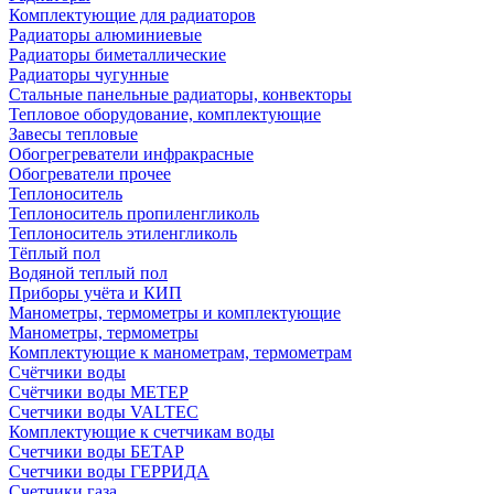
Комплектующие для радиаторов
Радиаторы алюминиевые
Радиаторы биметаллические
Радиаторы чугунные
Стальные панельные радиаторы, конвекторы
Тепловое оборудование, комплектующие
Завесы тепловые
Обогрегреватели инфракрасные
Обогреватели прочее
Теплоноситель
Теплоноситель пропиленгликоль
Теплоноситель этиленгликоль
Тёплый пол
Водяной теплый пол
Приборы учёта и КИП
Манометры, термометры и комплектующие
Манометры, термометры
Комплектующие к манометрам, термометрам
Счётчики воды
Счётчики воды МЕТЕР
Счетчики воды VALTEC
Комплектующие к счетчикам воды
Счетчики воды БЕТАР
Счетчики воды ГЕРРИДА
Счетчики газа