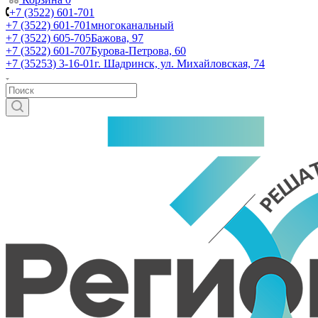
+7 (3522) 601-701
+7 (3522) 601-701
многоканальный
+7 (3522) 605-705
Бажова, 97
+7 (3522) 601-707
Бурова-Петрова, 60
+7 (35253) 3-16-01
г. Шадринск, ул. Михайловская, 74