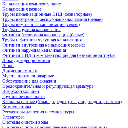
Канализация комплектующие
Канализация разное
Трубы канализационные ПНД (безнапорные)
Трубы внутренняя бесшумная канализация (белые)
Трубы внутренняя канализация (серые)
Трубы наружная канализация
Фитинги бесшумная канализация (белые)
Трубы и фитинги чугунная канализация
Фитинги внутренняя канализация (серые)
Фитинги наружная канализация
Фитинги ПНД и комплектующие для безнапорной трубы
Люки, дождеприемники
Люки
Дождеприемники
Муфты противопожарные
Оборудование для скважин
Предохранительная и регулирующая арматура
Воздухоотводчики
Группы безопасности
Клапаны разные (баланс, предохр, регулир, подпит, эл-магн)
Компенсаторы
Регуляторы давления и температуры
Элеваторы
Системы очистки воды
Система очистки промышленная (заказные позиции)