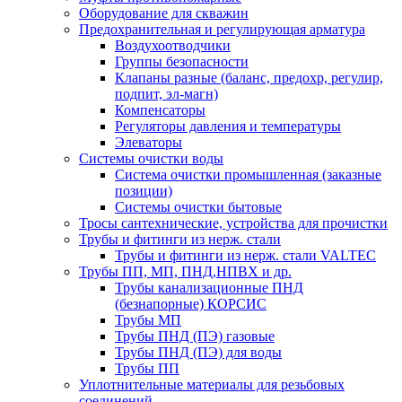
Оборудование для скважин
Предохранительная и регулирующая арматура
Воздухоотводчики
Группы безопасности
Клапаны разные (баланс, предохр, регулир,
подпит, эл-магн)
Компенсаторы
Регуляторы давления и температуры
Элеваторы
Системы очистки воды
Система очистки промышленная (заказные
позиции)
Системы очистки бытовые
Тросы сантехнические, устройства для прочистки
Трубы и фитинги из нерж. стали
Трубы и фитинги из нерж. стали VALTEC
Трубы ПП, МП, ПНД,НПВХ и др.
Трубы канализационные ПНД
(безнапорные) КОРСИС
Трубы МП
Трубы ПНД (ПЭ) газовые
Трубы ПНД (ПЭ) для воды
Трубы ПП
Уплотнительные материалы для резьбовых
соединений