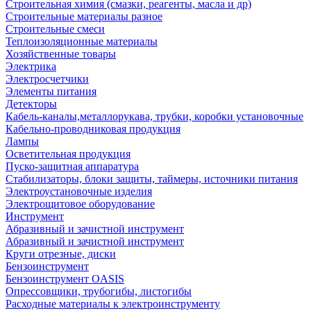
Строительная химия (смазки, реагенты, масла и др)
Строительные материалы разное
Строительные смеси
Теплоизоляционные материалы
Хозяйственные товары
Электрика
Электросчетчики
Элементы питания
Детекторы
Кабель-каналы,металлорукава, трубки, коробки установочные
Кабельно-проводниковая продукция
Лампы
Осветительная продукция
Пуско-защитная аппаратура
Стабилизаторы, блоки защиты, таймеры, источники питания
Электроустановочные изделия
Электрощитовое оборудование
Инструмент
Абразивный и зачистной инструмент
Абразивный и зачистной инструмент
Круги отрезные, диски
Бензоинструмент
Бензоинструмент OASIS
Опрессовщики, трубогибы, листогибы
Расходные материалы к электроинструменту