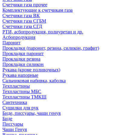
Счетчики газа прочее
Комплектующие к счетчикам газа
Счетчики газа ВК
Счетчики газа СГБМ
Счетчики газа СГД
РТИ, асбопродукция, полиуретан и др.
Асбопродукция
Паронит
Прокладки (паронит, резина, силикон, графит)
Прокладки паронит
Прокладки резина
Прокладки силикон
Рукава (кроме поливочных)
Рукава напорные
Сальниковая набивка, каболка
Техпластины
Техпластины МБС
Техпластины ТМКЩ
Сантехника
Сушилки для рук
Биде, писсуары, чаши генуя
Биде
Писсуары
Чаши Генуя
Ванны, поддоны