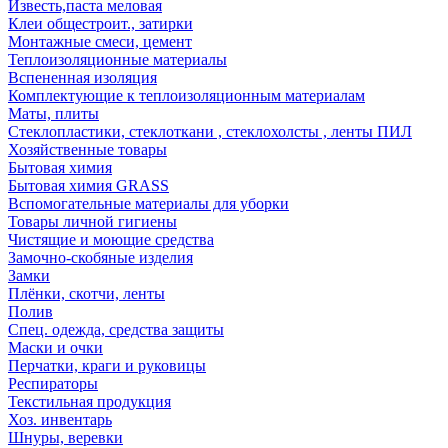
Известь,паста меловая
Клеи общестроит., затирки
Монтажные смеси, цемент
Теплоизоляционные материалы
Вспененная изоляция
Комплектующие к теплоизоляционным материалам
Маты, плиты
Стеклопластики, стеклоткани , стеклохолсты , ленты ПИЛ
Хозяйственные товары
Бытовая химия
Бытовая химия GRASS
Вспомогательные материалы для уборки
Товары личной гигиены
Чистящие и моющие средства
Замочно-скобяные изделия
Замки
Плёнки, скотчи, ленты
Полив
Спец. одежда, средства защиты
Маски и очки
Перчатки, краги и руковицы
Респираторы
Текстильная продукция
Хоз. инвентарь
Шнуры, веревки