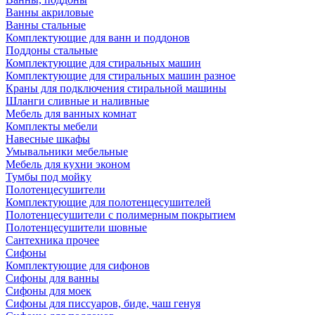
Ванны акриловые
Ванны стальные
Комплектующие для ванн и поддонов
Поддоны стальные
Комплектующие для стиральных машин
Комплектующие для стиральных машин разное
Краны для подключения стиральной машины
Шланги сливные и наливные
Мебель для ванных комнат
Комплекты мебели
Навесные шкафы
Умывальники мебельные
Мебель для кухни эконом
Тумбы под мойку
Полотенцесушители
Комплектующие для полотенцесушителей
Полотенцесушители с полимерным покрытием
Полотенцесушители шовные
Сантехника прочее
Сифоны
Комплектующие для сифонов
Сифоны для ванны
Сифоны для моек
Сифоны для писсуаров, биде, чаш генуя