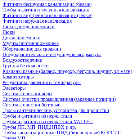
Фитинги бесшумная канализация (белые)
Трубы и фитинги чугунная канализация
Фитинги внутренняя канализация (серые)
Фитинги наружная канализация
Люки, дождеприемники
Люки
Дождеприемники
Муфты противопожарные
Оборудование для скважин
Предохранительная и регулирующая арматура
Воздухоотводчики
Группы безопасности
Клапаны разные (баланс, предохр, регулир, подпит, эл-магн)
Компенсаторы
Регуляторы давления и температуры
Элеваторы
Системы очистки воды
Система очистки промышленная (заказные позиции)
Системы очистки бытовые
Тросы сантехнические, устройства для прочистки
Трубы и фитинги из нерж. стали
Трубы и фитинги из нерж. стали VALTEC
Трубы ПП, МП, ПНД,НПВХ и др.
Трубы канализационные ПНД (безнапорные) КОРСИС
Трубы МП