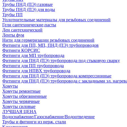
Трубы ПНД (ПЭ) газовые
Трубы ПНД (ПЭ) для воды
Трубы ПП
Уплотнительные материалы для резьбовых соединений
Гели сантехнические,пасты
Лен сантехнический
Ленты фум
Нити для гермеризации резьбовых соединений
Фитинги для ПП, МП, ПНД (ПЭ) трубопроводов
Фитинги КОРСИС
Фитинги для МП трубопровода
Фитинги для ПНД (ПЭ) трубопровода под стыковую сварку
Фитинги для ПП трубопровода
Фитинги для НПВХ трубопровода
Фитинги для ПНД (ПЭ) трубопровода компрессионные
Фитинги для ПНД (ПЭ) трубопровода с закладными эл. нагрев
Хомуты
Хомуты ремонтные
Хомуты обрезиненные
Хомуты червячные
Хомуты силовые
ЛУЧШАЯ ЦЕНА
Водоснабжение/Газоснабжение/Водоотведение
Трубы и фитинги из нерж. стали
Канализация