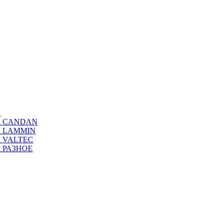
а
ода CANDAN
да LAMMIN
да VALTEC
да РАЗНОЕ