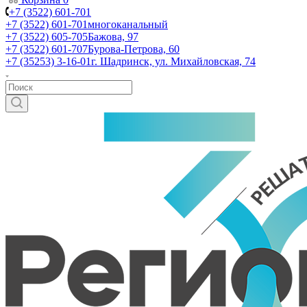
+7 (3522) 601-701
+7 (3522) 601-701
многоканальный
+7 (3522) 605-705
Бажова, 97
+7 (3522) 601-707
Бурова-Петрова, 60
+7 (35253) 3-16-01
г. Шадринск, ул. Михайловская, 74