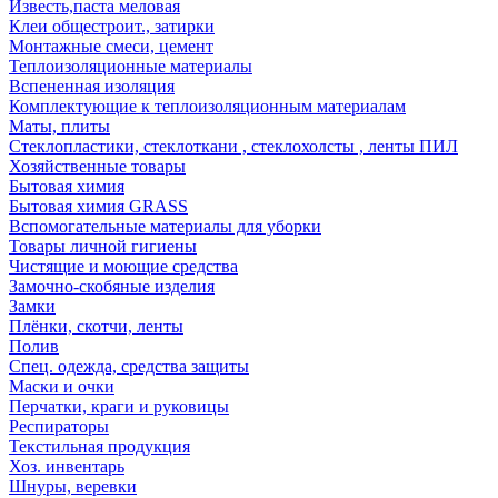
Известь,паста меловая
Клеи общестроит., затирки
Монтажные смеси, цемент
Теплоизоляционные материалы
Вспененная изоляция
Комплектующие к теплоизоляционным материалам
Маты, плиты
Стеклопластики, стеклоткани , стеклохолсты , ленты ПИЛ
Хозяйственные товары
Бытовая химия
Бытовая химия GRASS
Вспомогательные материалы для уборки
Товары личной гигиены
Чистящие и моющие средства
Замочно-скобяные изделия
Замки
Плёнки, скотчи, ленты
Полив
Спец. одежда, средства защиты
Маски и очки
Перчатки, краги и руковицы
Респираторы
Текстильная продукция
Хоз. инвентарь
Шнуры, веревки