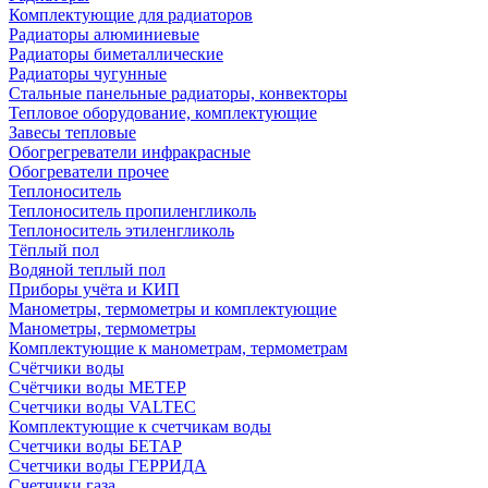
Комплектующие для радиаторов
Радиаторы алюминиевые
Радиаторы биметаллические
Радиаторы чугунные
Стальные панельные радиаторы, конвекторы
Тепловое оборудование, комплектующие
Завесы тепловые
Обогрегреватели инфракрасные
Обогреватели прочее
Теплоноситель
Теплоноситель пропиленгликоль
Теплоноситель этиленгликоль
Тёплый пол
Водяной теплый пол
Приборы учёта и КИП
Манометры, термометры и комплектующие
Манометры, термометры
Комплектующие к манометрам, термометрам
Счётчики воды
Счётчики воды МЕТЕР
Счетчики воды VALTEC
Комплектующие к счетчикам воды
Счетчики воды БЕТАР
Счетчики воды ГЕРРИДА
Счетчики газа