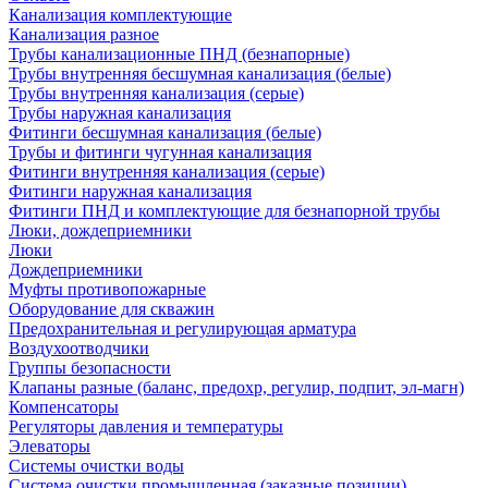
Канализация комплектующие
Канализация разное
Трубы канализационные ПНД (безнапорные)
Трубы внутренняя бесшумная канализация (белые)
Трубы внутренняя канализация (серые)
Трубы наружная канализация
Фитинги бесшумная канализация (белые)
Трубы и фитинги чугунная канализация
Фитинги внутренняя канализация (серые)
Фитинги наружная канализация
Фитинги ПНД и комплектующие для безнапорной трубы
Люки, дождеприемники
Люки
Дождеприемники
Муфты противопожарные
Оборудование для скважин
Предохранительная и регулирующая арматура
Воздухоотводчики
Группы безопасности
Клапаны разные (баланс, предохр, регулир, подпит, эл-магн)
Компенсаторы
Регуляторы давления и температуры
Элеваторы
Системы очистки воды
Система очистки промышленная (заказные позиции)