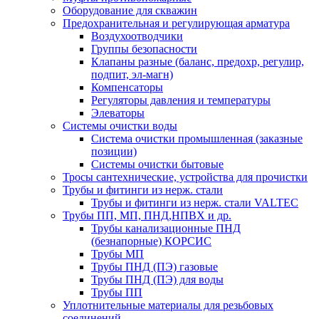
Оборудование для скважин
Предохранительная и регулирующая арматура
Воздухоотводчики
Группы безопасности
Клапаны разные (баланс, предохр, регулир,
подпит, эл-магн)
Компенсаторы
Регуляторы давления и температуры
Элеваторы
Системы очистки воды
Система очистки промышленная (заказные
позиции)
Системы очистки бытовые
Тросы сантехнические, устройства для прочистки
Трубы и фитинги из нерж. стали
Трубы и фитинги из нерж. стали VALTEC
Трубы ПП, МП, ПНД,НПВХ и др.
Трубы канализационные ПНД
(безнапорные) КОРСИС
Трубы МП
Трубы ПНД (ПЭ) газовые
Трубы ПНД (ПЭ) для воды
Трубы ПП
Уплотнительные материалы для резьбовых
соединений