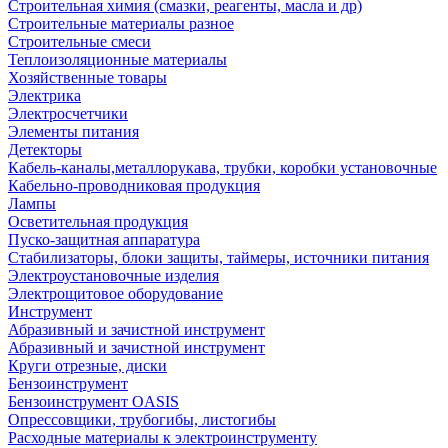
Строительная химия (смазки, реагенты, масла и др)
Строительные материалы разное
Строительные смеси
Теплоизоляционные материалы
Хозяйственные товары
Электрика
Электросчетчики
Элементы питания
Детекторы
Кабель-каналы,металлорукава, трубки, коробки установочные
Кабельно-проводниковая продукция
Лампы
Осветительная продукция
Пуско-защитная аппаратура
Стабилизаторы, блоки защиты, таймеры, источники питания
Электроустановочные изделия
Электрощитовое оборудование
Инструмент
Абразивный и зачистной инструмент
Абразивный и зачистной инструмент
Круги отрезные, диски
Бензоинструмент
Бензоинструмент OASIS
Опрессовщики, трубогибы, листогибы
Расходные материалы к электроинструменту