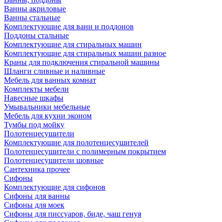
Ванны акриловые
Ванны стальные
Комплектующие для ванн и поддонов
Поддоны стальные
Комплектующие для стиральных машин
Комплектующие для стиральных машин разное
Краны для подключения стиральной машины
Шланги сливные и наливные
Мебель для ванных комнат
Комплекты мебели
Навесные шкафы
Умывальники мебельные
Мебель для кухни эконом
Тумбы под мойку
Полотенцесушители
Комплектующие для полотенцесушителей
Полотенцесушители с полимерным покрытием
Полотенцесушители шовные
Сантехника прочее
Сифоны
Комплектующие для сифонов
Сифоны для ванны
Сифоны для моек
Сифоны для писсуаров, биде, чаш генуя