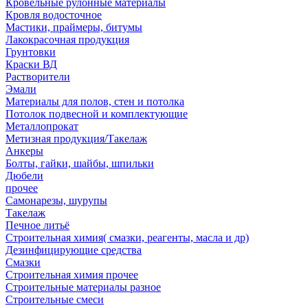
Кровельные рулонные материалы
Кровля водосточное
Мастики, праймеры, битумы
Лакокрасочная продукция
Грунтовки
Краски ВД
Растворители
Эмали
Материалы для полов, стен и потолка
Потолок подвесной и комплектующие
Металлопрокат
Метизная продукция/Такелаж
Анкеры
Болты, гайки, шайбы, шпильки
Дюбели
прочее
Самонарезы, шурупы
Такелаж
Печное литьё
Строительная химия( смазки, реагенты, масла и др)
Дезинфицирующие средства
Смазки
Строительная химия прочее
Строительные материалы разное
Строительные смеси