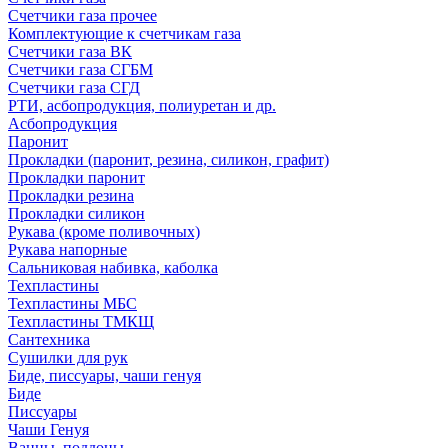
Счетчики газа прочее
Комплектующие к счетчикам газа
Счетчики газа ВК
Счетчики газа СГБМ
Счетчики газа СГД
РТИ, асбопродукция, полиуретан и др.
Асбопродукция
Паронит
Прокладки (паронит, резина, силикон, графит)
Прокладки паронит
Прокладки резина
Прокладки силикон
Рукава (кроме поливочных)
Рукава напорные
Сальниковая набивка, каболка
Техпластины
Техпластины МБС
Техпластины ТМКЩ
Сантехника
Сушилки для рук
Биде, писсуары, чаши генуя
Биде
Писсуары
Чаши Генуя
Ванны, поддоны