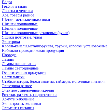
Вёдра
Грабли и вилы
Лопаты и черенки
Хоз. товары разное
Щетки, метлы,веники,совки
Шланги поливочные
Шланги поливочные
Шланги поливочные резиновые (рукав)
Ящики почтовые, урны
Электрика
Кабель-каналы,металлорукава, трубки, коробки установочные
Кабельно-проводниковая продукция
Провода
Лампы
Лампы накаливания
Лампы светодиодные
Осветительная продукция
Светильники
Стабилизаторы, блоки защиты, таймеры, источники питания
Электрика разное
Электроустановочные изделия
Розетки, разъемы, подрозетники
Хомуты кабельные
Эл. патроны, эл. вилки
Элементы питания