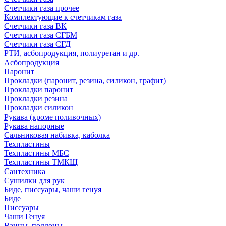
Счетчики газа прочее
Комплектующие к счетчикам газа
Счетчики газа ВК
Счетчики газа СГБМ
Счетчики газа СГД
РТИ, асбопродукция, полиуретан и др.
Асбопродукция
Паронит
Прокладки (паронит, резина, силикон, графит)
Прокладки паронит
Прокладки резина
Прокладки силикон
Рукава (кроме поливочных)
Рукава напорные
Сальниковая набивка, каболка
Техпластины
Техпластины МБС
Техпластины ТМКЩ
Сантехника
Сушилки для рук
Биде, писсуары, чаши генуя
Биде
Писсуары
Чаши Генуя
Ванны, поддоны