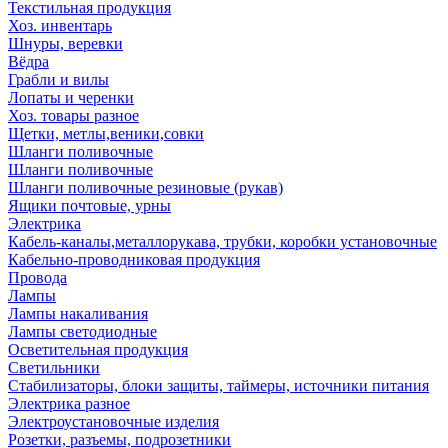
Текстильная продукция
Хоз. инвентарь
Шнуры, веревки
Вёдра
Грабли и вилы
Лопаты и черенки
Хоз. товары разное
Щетки, метлы,веники,совки
Шланги поливочные
Шланги поливочные
Шланги поливочные резиновые (рукав)
Ящики почтовые, урны
Электрика
Кабель-каналы,металлорукава, трубки, коробки установочные
Кабельно-проводниковая продукция
Провода
Лампы
Лампы накаливания
Лампы светодиодные
Осветительная продукция
Светильники
Стабилизаторы, блоки защиты, таймеры, источники питания
Электрика разное
Электроустановочные изделия
Розетки, разъемы, подрозетники