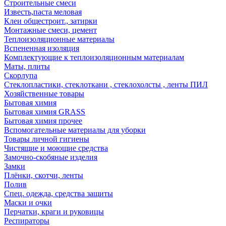
Строительные смеси
Известь,паста меловая
Клеи общестроит., затирки
Монтажные смеси, цемент
Теплоизоляционные материалы
Вспененная изоляция
Комплектующие к теплоизоляционным материалам
Маты, плиты
Скорлупа
Стеклопластики, стеклоткани , стеклохолсты , ленты ПИЛ
Хозяйственные товары
Бытовая химия
Бытовая химия GRASS
Бытовая химия прочее
Вспомогательные материалы для уборки
Товары личной гигиены
Чистящие и моющие средства
Замочно-скобяные изделия
Замки
Плёнки, скотчи, ленты
Полив
Спец. одежда, средства защиты
Маски и очки
Перчатки, краги и руковицы
Респираторы