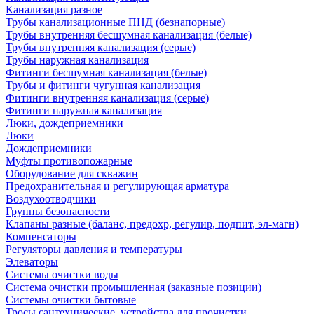
Канализация разное
Трубы канализационные ПНД (безнапорные)
Трубы внутренняя бесшумная канализация (белые)
Трубы внутренняя канализация (серые)
Трубы наружная канализация
Фитинги бесшумная канализация (белые)
Трубы и фитинги чугунная канализация
Фитинги внутренняя канализация (серые)
Фитинги наружная канализация
Люки, дождеприемники
Люки
Дождеприемники
Муфты противопожарные
Оборудование для скважин
Предохранительная и регулирующая арматура
Воздухоотводчики
Группы безопасности
Клапаны разные (баланс, предохр, регулир, подпит, эл-магн)
Компенсаторы
Регуляторы давления и температуры
Элеваторы
Системы очистки воды
Система очистки промышленная (заказные позиции)
Системы очистки бытовые
Тросы сантехнические, устройства для прочистки