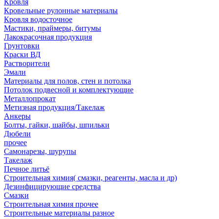
Кровля
Кровельные рулонные материалы
Кровля водосточное
Мастики, праймеры, битумы
Лакокрасочная продукция
Грунтовки
Краски ВД
Растворители
Эмали
Материалы для полов, стен и потолка
Потолок подвесной и комплектующие
Металлопрокат
Метизная продукция/Такелаж
Анкеры
Болты, гайки, шайбы, шпильки
Дюбели
прочее
Самонарезы, шурупы
Такелаж
Печное литьё
Строительная химия( смазки, реагенты, масла и др)
Дезинфицирующие средства
Смазки
Строительная химия прочее
Строительные материалы разное