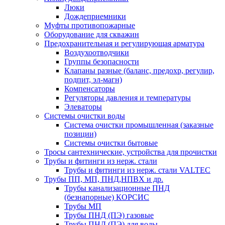
Люки
Дождеприемники
Муфты противопожарные
Оборудование для скважин
Предохранительная и регулирующая арматура
Воздухоотводчики
Группы безопасности
Клапаны разные (баланс, предохр, регулир,
подпит, эл-магн)
Компенсаторы
Регуляторы давления и температуры
Элеваторы
Системы очистки воды
Система очистки промышленная (заказные
позиции)
Системы очистки бытовые
Тросы сантехнические, устройства для прочистки
Трубы и фитинги из нерж. стали
Трубы и фитинги из нерж. стали VALTEC
Трубы ПП, МП, ПНД,НПВХ и др.
Трубы канализационные ПНД
(безнапорные) КОРСИС
Трубы МП
Трубы ПНД (ПЭ) газовые
Трубы ПНД (ПЭ) для воды