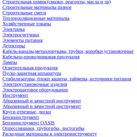
Строительная химия (смазки, реагенты, масла и др)
Строительные материалы разное
Строительные смеси
Теплоизоляционные материалы
Хозяйственные товары
Электрика
Электросчетчики
Элементы питания
Детекторы
Кабель-каналы,металлорукава, трубки, коробки установочные
Кабельно-проводниковая продукция
Лампы
Осветительная продукция
Пуско-защитная аппаратура
Стабилизаторы, блоки защиты, таймеры, источники питания
Электроустановочные изделия
Электрощитовое оборудование
Инструмент
Абразивный и зачистной инструмент
Абразивный и зачистной инструмент
Круги отрезные, диски
Бензоинструмент
Бензоинструмент OASIS
Опрессовщики, трубогибы, листогибы
Расходные материалы к электроинструменту