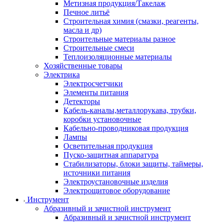
Метизная продукция/Такелаж
Печное литьё
Строительная химия (смазки, реагенты,
масла и др)
Строительные материалы разное
Строительные смеси
Теплоизоляционные материалы
Хозяйственные товары
Электрика
Электросчетчики
Элементы питания
Детекторы
Кабель-каналы,металлорукава, трубки,
коробки установочные
Кабельно-проводниковая продукция
Лампы
Осветительная продукция
Пуско-защитная аппаратура
Стабилизаторы, блоки защиты, таймеры,
источники питания
Электроустановочные изделия
Электрощитовое оборудование
Инструмент
Абразивный и зачистной инструмент
Абразивный и зачистной инструмент