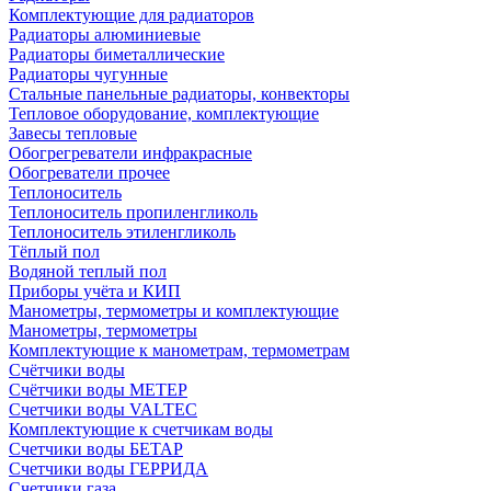
Комплектующие для радиаторов
Радиаторы алюминиевые
Радиаторы биметаллические
Радиаторы чугунные
Стальные панельные радиаторы, конвекторы
Тепловое оборудование, комплектующие
Завесы тепловые
Обогрегреватели инфракрасные
Обогреватели прочее
Теплоноситель
Теплоноситель пропиленгликоль
Теплоноситель этиленгликоль
Тёплый пол
Водяной теплый пол
Приборы учёта и КИП
Манометры, термометры и комплектующие
Манометры, термометры
Комплектующие к манометрам, термометрам
Счётчики воды
Счётчики воды МЕТЕР
Счетчики воды VALTEC
Комплектующие к счетчикам воды
Счетчики воды БЕТАР
Счетчики воды ГЕРРИДА
Счетчики газа