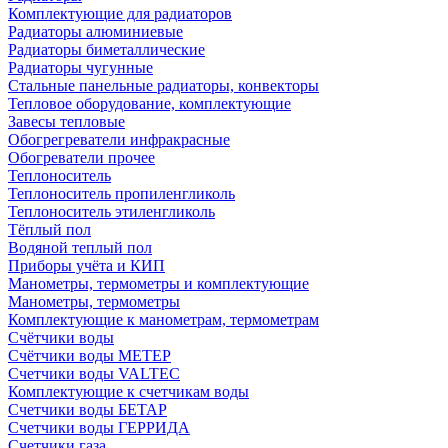
Комплектующие для радиаторов
Радиаторы алюминиевые
Радиаторы биметаллические
Радиаторы чугунные
Стальные панельные радиаторы, конвекторы
Тепловое оборудование, комплектующие
Завесы тепловые
Обогрегреватели инфракрасные
Обогреватели прочее
Теплоноситель
Теплоноситель пропиленгликоль
Теплоноситель этиленгликоль
Тёплый пол
Водяной теплый пол
Приборы учёта и КИП
Манометры, термометры и комплектующие
Манометры, термометры
Комплектующие к манометрам, термометрам
Счётчики воды
Счётчики воды МЕТЕР
Счетчики воды VALTEC
Комплектующие к счетчикам воды
Счетчики воды БЕТАР
Счетчики воды ГЕРРИДА
Счетчики газа