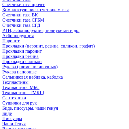
Счетчики газа прочее
Комплектующие к счетчикам газа
Счетчики газа ВК
Счетчики газа СГБМ
Счетчики газа СГД
РТИ, асбопродукция, полиуретан и др.
Асбопродукция
Паронит
Прокладки (паронит, резина, силикон, графит)
Прокладки паронит
Прокладки резина
Прокладки силикон
Рукава (кроме поливочных)
Рукава напорные
Сальниковая набивка, каболка
Техпластины
Техпластины МБС
Техпластины ТМКЩ
Сантехника
Сушилки для рук
Биде, писсуары, чаши генуя
Биде
Писсуары
Чаши Генуя
Ванны, поддоны