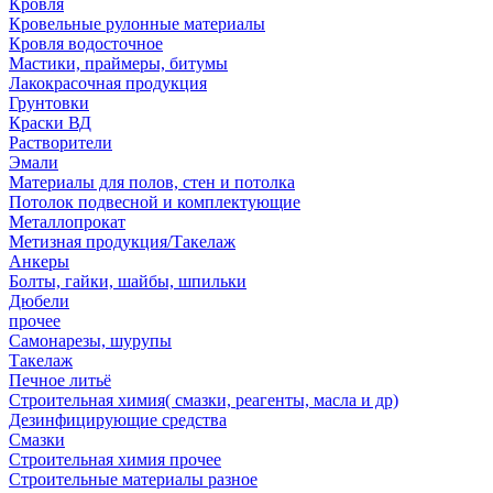
Кровля
Кровельные рулонные материалы
Кровля водосточное
Мастики, праймеры, битумы
Лакокрасочная продукция
Грунтовки
Краски ВД
Растворители
Эмали
Материалы для полов, стен и потолка
Потолок подвесной и комплектующие
Металлопрокат
Метизная продукция/Такелаж
Анкеры
Болты, гайки, шайбы, шпильки
Дюбели
прочее
Самонарезы, шурупы
Такелаж
Печное литьё
Строительная химия( смазки, реагенты, масла и др)
Дезинфицирующие средства
Смазки
Строительная химия прочее
Строительные материалы разное