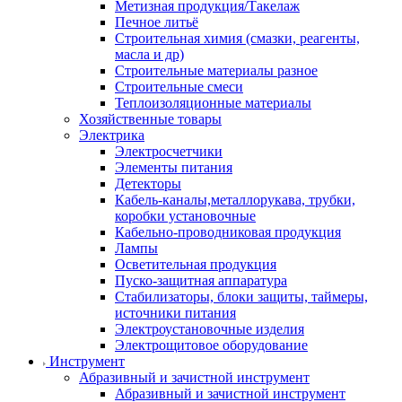
Метизная продукция/Такелаж
Печное литьё
Строительная химия (смазки, реагенты,
масла и др)
Строительные материалы разное
Строительные смеси
Теплоизоляционные материалы
Хозяйственные товары
Электрика
Электросчетчики
Элементы питания
Детекторы
Кабель-каналы,металлорукава, трубки,
коробки установочные
Кабельно-проводниковая продукция
Лампы
Осветительная продукция
Пуско-защитная аппаратура
Стабилизаторы, блоки защиты, таймеры,
источники питания
Электроустановочные изделия
Электрощитовое оборудование
Инструмент
Абразивный и зачистной инструмент
Абразивный и зачистной инструмент