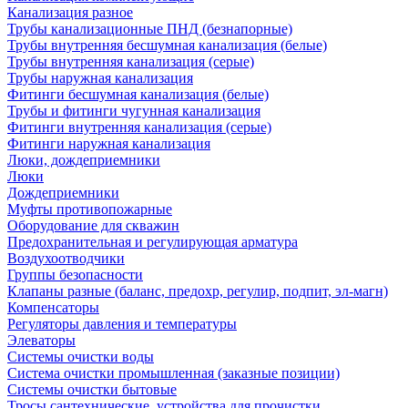
Канализация разное
Трубы канализационные ПНД (безнапорные)
Трубы внутренняя бесшумная канализация (белые)
Трубы внутренняя канализация (серые)
Трубы наружная канализация
Фитинги бесшумная канализация (белые)
Трубы и фитинги чугунная канализация
Фитинги внутренняя канализация (серые)
Фитинги наружная канализация
Люки, дождеприемники
Люки
Дождеприемники
Муфты противопожарные
Оборудование для скважин
Предохранительная и регулирующая арматура
Воздухоотводчики
Группы безопасности
Клапаны разные (баланс, предохр, регулир, подпит, эл-магн)
Компенсаторы
Регуляторы давления и температуры
Элеваторы
Системы очистки воды
Система очистки промышленная (заказные позиции)
Системы очистки бытовые
Тросы сантехнические, устройства для прочистки