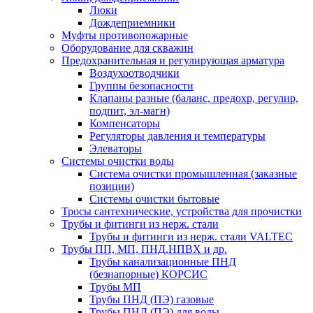
Люки
Дождеприемники
Муфты противопожарные
Оборудование для скважин
Предохранительная и регулирующая арматура
Воздухоотводчики
Группы безопасности
Клапаны разные (баланс, предохр, регулир,
подпит, эл-магн)
Компенсаторы
Регуляторы давления и температуры
Элеваторы
Системы очистки воды
Система очистки промышленная (заказные
позиции)
Системы очистки бытовые
Тросы сантехнические, устройства для прочистки
Трубы и фитинги из нерж. стали
Трубы и фитинги из нерж. стали VALTEC
Трубы ПП, МП, ПНД,НПВХ и др.
Трубы канализационные ПНД
(безнапорные) КОРСИС
Трубы МП
Трубы ПНД (ПЭ) газовые
Трубы ПНД (ПЭ) для воды