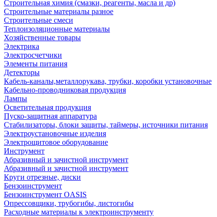
Строительная химия (смазки, реагенты, масла и др)
Строительные материалы разное
Строительные смеси
Теплоизоляционные материалы
Хозяйственные товары
Электрика
Электросчетчики
Элементы питания
Детекторы
Кабель-каналы,металлорукава, трубки, коробки установочные
Кабельно-проводниковая продукция
Лампы
Осветительная продукция
Пуско-защитная аппаратура
Стабилизаторы, блоки защиты, таймеры, источники питания
Электроустановочные изделия
Электрощитовое оборудование
Инструмент
Абразивный и зачистной инструмент
Абразивный и зачистной инструмент
Круги отрезные, диски
Бензоинструмент
Бензоинструмент OASIS
Опрессовщики, трубогибы, листогибы
Расходные материалы к электроинструменту