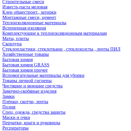
Строительные смеси
Известь,паста меловая
Клеи общестроит., затирки
Монтажные смеси, цемент
Теплоизоляционные материалы
Вспененная изоляция
Комплектующие к теплоизоляционным материалам
Маты, плиты
Скорлупа
Стеклопластики, стеклоткани , стеклохолсты , ленты ПИЛ
Хозяйственные товары
Бытовая химия
Бытовая химия GRASS
Бытовая химия прочее
Вспомогательные материалы для уборки
Товары личной гигиены
Чистящие и моющие средства
Замочно-скобяные изделия
Замки
Плёнки, скотчи, ленты
Полив
Спец. одежда, средства защиты
Маски и очки
Перчатки, краги и руковицы
Респираторы