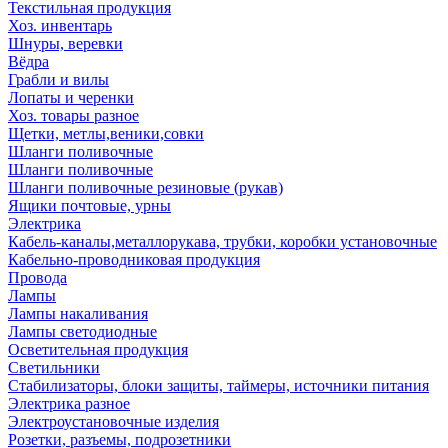
Текстильная продукция
Хоз. инвентарь
Шнуры, веревки
Вёдра
Грабли и вилы
Лопаты и черенки
Хоз. товары разное
Щетки, метлы,веники,совки
Шланги поливочные
Шланги поливочные
Шланги поливочные резиновые (рукав)
Ящики почтовые, урны
Электрика
Кабель-каналы,металлорукава, трубки, коробки установочные
Кабельно-проводниковая продукция
Провода
Лампы
Лампы накаливания
Лампы светодиодные
Осветительная продукция
Светильники
Стабилизаторы, блоки защиты, таймеры, источники питания
Электрика разное
Электроустановочные изделия
Розетки, разъемы, подрозетники