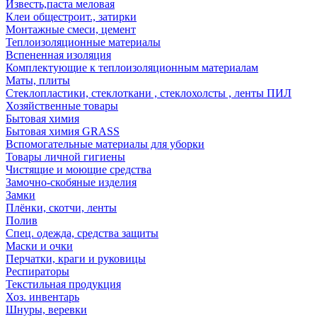
Известь,паста меловая
Клеи общестроит., затирки
Монтажные смеси, цемент
Теплоизоляционные материалы
Вспененная изоляция
Комплектующие к теплоизоляционным материалам
Маты, плиты
Стеклопластики, стеклоткани , стеклохолсты , ленты ПИЛ
Хозяйственные товары
Бытовая химия
Бытовая химия GRASS
Вспомогательные материалы для уборки
Товары личной гигиены
Чистящие и моющие средства
Замочно-скобяные изделия
Замки
Плёнки, скотчи, ленты
Полив
Спец. одежда, средства защиты
Маски и очки
Перчатки, краги и руковицы
Респираторы
Текстильная продукция
Хоз. инвентарь
Шнуры, веревки