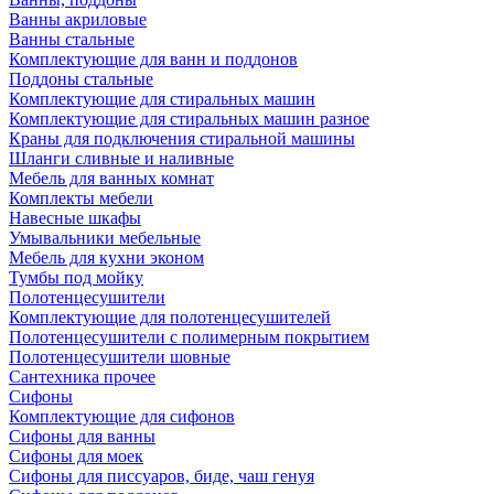
Ванны акриловые
Ванны стальные
Комплектующие для ванн и поддонов
Поддоны стальные
Комплектующие для стиральных машин
Комплектующие для стиральных машин разное
Краны для подключения стиральной машины
Шланги сливные и наливные
Мебель для ванных комнат
Комплекты мебели
Навесные шкафы
Умывальники мебельные
Мебель для кухни эконом
Тумбы под мойку
Полотенцесушители
Комплектующие для полотенцесушителей
Полотенцесушители с полимерным покрытием
Полотенцесушители шовные
Сантехника прочее
Сифоны
Комплектующие для сифонов
Сифоны для ванны
Сифоны для моек
Сифоны для писсуаров, биде, чаш генуя