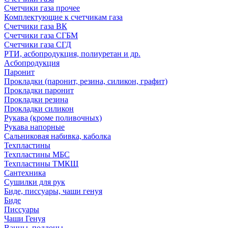
Счетчики газа прочее
Комплектующие к счетчикам газа
Счетчики газа ВК
Счетчики газа СГБМ
Счетчики газа СГД
РТИ, асбопродукция, полиуретан и др.
Асбопродукция
Паронит
Прокладки (паронит, резина, силикон, графит)
Прокладки паронит
Прокладки резина
Прокладки силикон
Рукава (кроме поливочных)
Рукава напорные
Сальниковая набивка, каболка
Техпластины
Техпластины МБС
Техпластины ТМКЩ
Сантехника
Сушилки для рук
Биде, писсуары, чаши генуя
Биде
Писсуары
Чаши Генуя
Ванны, поддоны