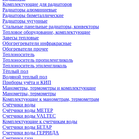
Комплектующие для радиаторов
Радиаторы алюминиевые
Радиаторы биметаллические
Радиаторы чугунные
Стальные панельные радиаторы, конвекторы
Тепловое оборудование, комплектующие
Завесы тепловые
Обогрегреватели инфракрасные
Обогреватели прочее
Теплоноситель
Теплоноситель пропиленгликоль
Теплоноситель этиленгликоль
Тёплый пол
Водяной теплый пол
Приборы учёта и КИП
Манометры, термометры и комплектующие
Манометры, термометры
Комплектующие к манометрам, термометрам
Счётчики воды
Счётчики воды МЕТЕР
Счетчики воды VALTEC
Комплектующие к счетчикам воды
Счетчики воды БЕТАР
Счетчики воды ГЕРРИДА
Счетчики газа