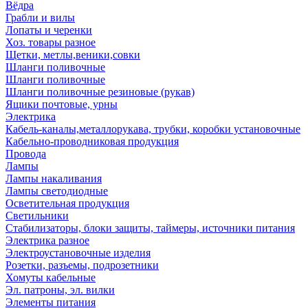
Вёдра
Грабли и вилы
Лопаты и черенки
Хоз. товары разное
Щетки, метлы,веники,совки
Шланги поливочные
Шланги поливочные
Шланги поливочные резиновые (рукав)
Ящики почтовые, урны
Электрика
Кабель-каналы,металлорукава, трубки, коробки установочные
Кабельно-проводниковая продукция
Провода
Лампы
Лампы накаливания
Лампы светодиодные
Осветительная продукция
Светильники
Стабилизаторы, блоки защиты, таймеры, источники питания
Электрика разное
Электроустановочные изделия
Розетки, разъемы, подрозетники
Хомуты кабельные
Эл. патроны, эл. вилки
Элементы питания