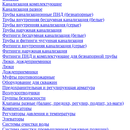
Канализация комплектующие
Канализация разное
Трубы канализационные ПНД (безнапорные)
Трубы внутренняя бесшумная канализация (белые)
Трубы внутренняя канализация (серые)
Трубы наружная канализация
Фитинги бесшумная канализация (белые)
Трубы и фитинги чугунная канализация
Фитинги внутренняя канализация (серые)
Фитинги наружная канализация
Фитинги ПНД и комплектующие для безнапорной трубы
Люки, дождеприемники
Люки
Дождеприемники
Муфты противопожарные
Оборудование для скважин
Предохранительная и регулирующая арматура
Воздухоотводчики
Группы безопасности
Клапаны разные (баланс, предохр, регулир, подпит, эл-магн)
Компенсаторы
Регуляторы давления и температуры
Элеваторы
Системы очистки воды
Система очистки промышленная (заказные позиции)