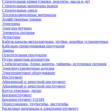
Строительная химия (смазки, реагенты, масла и др)
Строительные материалы разное
Строительные смеси
Теплоизоляционные материалы
Хозяйственные товары
Электрика
Электросчетчики
Элементы питания
Детекторы
Кабель-каналы,металлорукава, трубки, коробки установочные
Кабельно-проводниковая продукция
Лампы
Осветительная продукция
Пуско-защитная аппаратура
Стабилизаторы, блоки защиты, таймеры, источники питания
Электроустановочные изделия
Электрощитовое оборудование
Инструмент
Абразивный и зачистной инструмент
Абразивный и зачистной инструмент
Круги отрезные, диски
Бензоинструмент
Бензоинструмент OASIS
Опрессовщики, трубогибы, листогибы
Расходные материалы к электроинструменту