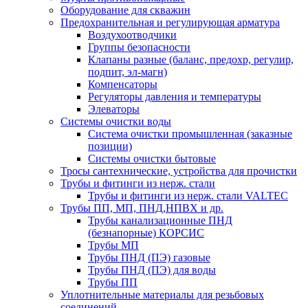
Оборудование для скважин
Предохранительная и регулирующая арматура
Воздухоотводчики
Группы безопасности
Клапаны разные (баланс, предохр, регулир,
подпит, эл-магн)
Компенсаторы
Регуляторы давления и температуры
Элеваторы
Системы очистки воды
Система очистки промышленная (заказные
позиции)
Системы очистки бытовые
Тросы сантехнические, устройства для прочистки
Трубы и фитинги из нерж. стали
Трубы и фитинги из нерж. стали VALTEC
Трубы ПП, МП, ПНД,НПВХ и др.
Трубы канализационные ПНД
(безнапорные) КОРСИС
Трубы МП
Трубы ПНД (ПЭ) газовые
Трубы ПНД (ПЭ) для воды
Трубы ПП
Уплотнительные материалы для резьбовых
соединений