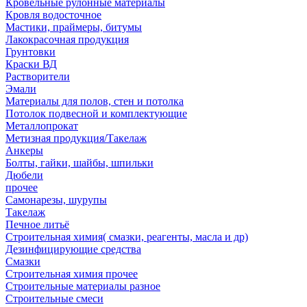
Кровельные рулонные материалы
Кровля водосточное
Мастики, праймеры, битумы
Лакокрасочная продукция
Грунтовки
Краски ВД
Растворители
Эмали
Материалы для полов, стен и потолка
Потолок подвесной и комплектующие
Металлопрокат
Метизная продукция/Такелаж
Анкеры
Болты, гайки, шайбы, шпильки
Дюбели
прочее
Самонарезы, шурупы
Такелаж
Печное литьё
Строительная химия( смазки, реагенты, масла и др)
Дезинфицирующие средства
Смазки
Строительная химия прочее
Строительные материалы разное
Строительные смеси