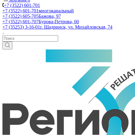
+7 (3522) 601-701
+7 (3522) 601-701
многоканальный
+7 (3522) 605-705
Бажова, 97
+7 (3522) 601-707
Бурова-Петрова, 60
+7 (35253) 3-16-01
г. Шадринск, ул. Михайловская, 74