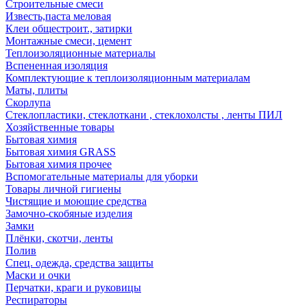
Строительные смеси
Известь,паста меловая
Клеи общестроит., затирки
Монтажные смеси, цемент
Теплоизоляционные материалы
Вспененная изоляция
Комплектующие к теплоизоляционным материалам
Маты, плиты
Скорлупа
Стеклопластики, стеклоткани , стеклохолсты , ленты ПИЛ
Хозяйственные товары
Бытовая химия
Бытовая химия GRASS
Бытовая химия прочее
Вспомогательные материалы для уборки
Товары личной гигиены
Чистящие и моющие средства
Замочно-скобяные изделия
Замки
Плёнки, скотчи, ленты
Полив
Спец. одежда, средства защиты
Маски и очки
Перчатки, краги и руковицы
Респираторы