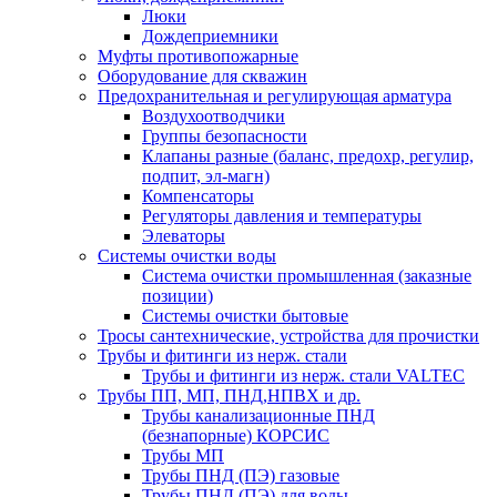
Люки
Дождеприемники
Муфты противопожарные
Оборудование для скважин
Предохранительная и регулирующая арматура
Воздухоотводчики
Группы безопасности
Клапаны разные (баланс, предохр, регулир,
подпит, эл-магн)
Компенсаторы
Регуляторы давления и температуры
Элеваторы
Системы очистки воды
Система очистки промышленная (заказные
позиции)
Системы очистки бытовые
Тросы сантехнические, устройства для прочистки
Трубы и фитинги из нерж. стали
Трубы и фитинги из нерж. стали VALTEC
Трубы ПП, МП, ПНД,НПВХ и др.
Трубы канализационные ПНД
(безнапорные) КОРСИС
Трубы МП
Трубы ПНД (ПЭ) газовые
Трубы ПНД (ПЭ) для воды