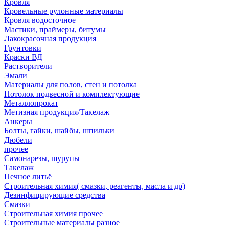
Кровля
Кровельные рулонные материалы
Кровля водосточное
Мастики, праймеры, битумы
Лакокрасочная продукция
Грунтовки
Краски ВД
Растворители
Эмали
Материалы для полов, стен и потолка
Потолок подвесной и комплектующие
Металлопрокат
Метизная продукция/Такелаж
Анкеры
Болты, гайки, шайбы, шпильки
Дюбели
прочее
Самонарезы, шурупы
Такелаж
Печное литьё
Строительная химия( смазки, реагенты, масла и др)
Дезинфицирующие средства
Смазки
Строительная химия прочее
Строительные материалы разное