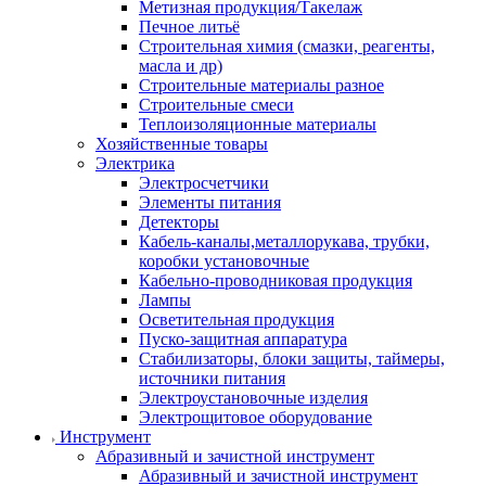
Метизная продукция/Такелаж
Печное литьё
Строительная химия (смазки, реагенты,
масла и др)
Строительные материалы разное
Строительные смеси
Теплоизоляционные материалы
Хозяйственные товары
Электрика
Электросчетчики
Элементы питания
Детекторы
Кабель-каналы,металлорукава, трубки,
коробки установочные
Кабельно-проводниковая продукция
Лампы
Осветительная продукция
Пуско-защитная аппаратура
Стабилизаторы, блоки защиты, таймеры,
источники питания
Электроустановочные изделия
Электрощитовое оборудование
Инструмент
Абразивный и зачистной инструмент
Абразивный и зачистной инструмент