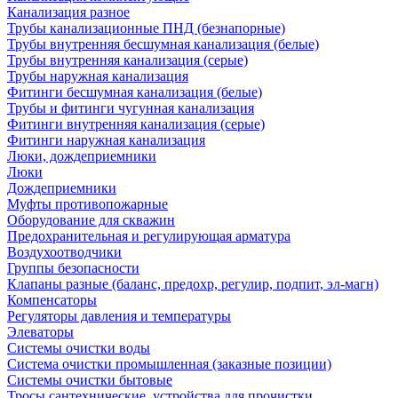
Канализация разное
Трубы канализационные ПНД (безнапорные)
Трубы внутренняя бесшумная канализация (белые)
Трубы внутренняя канализация (серые)
Трубы наружная канализация
Фитинги бесшумная канализация (белые)
Трубы и фитинги чугунная канализация
Фитинги внутренняя канализация (серые)
Фитинги наружная канализация
Люки, дождеприемники
Люки
Дождеприемники
Муфты противопожарные
Оборудование для скважин
Предохранительная и регулирующая арматура
Воздухоотводчики
Группы безопасности
Клапаны разные (баланс, предохр, регулир, подпит, эл-магн)
Компенсаторы
Регуляторы давления и температуры
Элеваторы
Системы очистки воды
Система очистки промышленная (заказные позиции)
Системы очистки бытовые
Тросы сантехнические, устройства для прочистки