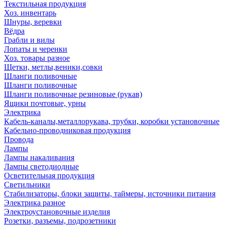
Текстильная продукция
Хоз. инвентарь
Шнуры, веревки
Вёдра
Грабли и вилы
Лопаты и черенки
Хоз. товары разное
Щетки, метлы,веники,совки
Шланги поливочные
Шланги поливочные
Шланги поливочные резиновые (рукав)
Ящики почтовые, урны
Электрика
Кабель-каналы,металлорукава, трубки, коробки установочные
Кабельно-проводниковая продукция
Провода
Лампы
Лампы накаливания
Лампы светодиодные
Осветительная продукция
Светильники
Стабилизаторы, блоки защиты, таймеры, источники питания
Электрика разное
Электроустановочные изделия
Розетки, разъемы, подрозетники