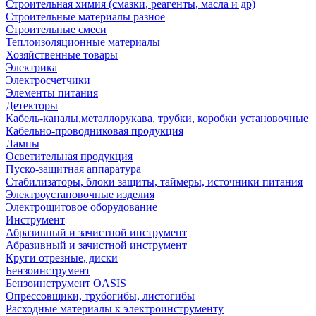
Строительная химия (смазки, реагенты, масла и др)
Строительные материалы разное
Строительные смеси
Теплоизоляционные материалы
Хозяйственные товары
Электрика
Электросчетчики
Элементы питания
Детекторы
Кабель-каналы,металлорукава, трубки, коробки установочные
Кабельно-проводниковая продукция
Лампы
Осветительная продукция
Пуско-защитная аппаратура
Стабилизаторы, блоки защиты, таймеры, источники питания
Электроустановочные изделия
Электрощитовое оборудование
Инструмент
Абразивный и зачистной инструмент
Абразивный и зачистной инструмент
Круги отрезные, диски
Бензоинструмент
Бензоинструмент OASIS
Опрессовщики, трубогибы, листогибы
Расходные материалы к электроинструменту