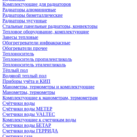
Комплектующие для радиаторов
Радиаторы алюминиевые
Радиаторы биметаллические
Радиаторы чугунные
Стальные панельные радиаторы, конвекторы
Тепловое оборудование, комплектующие
Завесы тепловые
Обогрегреватели инфракрасные
Обогреватели прочее
Теплоноситель
Теплоноситель пропиленгликоль
Теплоноситель этиленгликоль
Тёплый пол
Водяной теплый пол
Приборы учёта и КИП
Манометры, термометры и комплектующие
Манометры, термометры
Комплектующие к манометрам, термометрам
Счётчики воды
Счётчики воды МЕТЕР
Счетчики воды VALTEC
Комплектующие к счетчикам воды
Счетчики воды БЕТАР
Счетчики воды ГЕРРИДА
Счетчики газа