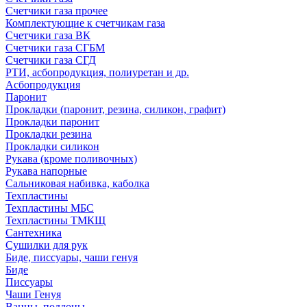
Счетчики газа прочее
Комплектующие к счетчикам газа
Счетчики газа ВК
Счетчики газа СГБМ
Счетчики газа СГД
РТИ, асбопродукция, полиуретан и др.
Асбопродукция
Паронит
Прокладки (паронит, резина, силикон, графит)
Прокладки паронит
Прокладки резина
Прокладки силикон
Рукава (кроме поливочных)
Рукава напорные
Сальниковая набивка, каболка
Техпластины
Техпластины МБС
Техпластины ТМКЩ
Сантехника
Сушилки для рук
Биде, писсуары, чаши генуя
Биде
Писсуары
Чаши Генуя
Ванны, поддоны