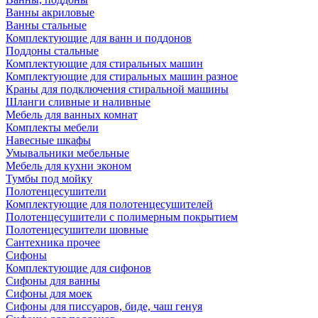
Ванны акриловые
Ванны стальные
Комплектующие для ванн и поддонов
Поддоны стальные
Комплектующие для стиральных машин
Комплектующие для стиральных машин разное
Краны для подключения стиральной машины
Шланги сливные и наливные
Мебель для ванных комнат
Комплекты мебели
Навесные шкафы
Умывальники мебельные
Мебель для кухни эконом
Тумбы под мойку
Полотенцесушители
Комплектующие для полотенцесушителей
Полотенцесушители с полимерным покрытием
Полотенцесушители шовные
Сантехника прочее
Сифоны
Комплектующие для сифонов
Сифоны для ванны
Сифоны для моек
Сифоны для писсуаров, биде, чаш генуя