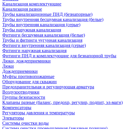
Канализация комплектующие
Канализация разное
Трубы канализационные ПНД (безнапорные)
Трубы внутренняя бесшумная канализация (белые)
Трубы внутренняя канализация (серые)
Трубы наружная канализация
Фитинги бесшумная канализация (белые)
Трубы и фитинги чугунная канализация
Фитинги внутренняя канализация (серые)
Фитинги наружная канализация
Фитинги ПНД и комплектующие для безнапорной трубы
Люки, дождеприемники
Люки
Дождеприемники
Муфты противопожарные
Оборудование для скважин
Предохранительная и регулирующая арматура
Воздухоотводчики
Группы безопасности
Клапаны разные (баланс, предохр, регулир, подпит, эл-магн)
Компенсаторы
Регуляторы давления и температуры
Элеваторы
Системы очистки воды
Система очистки промышленная (заказные позиции)