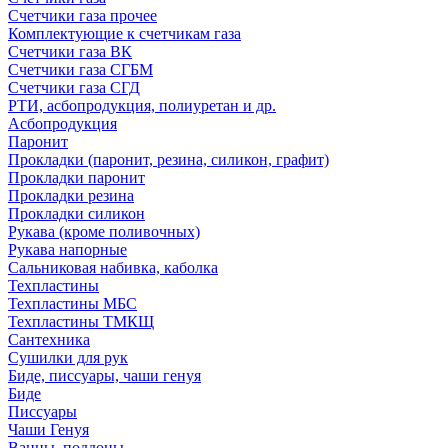
Счетчики газа прочее
Комплектующие к счетчикам газа
Счетчики газа ВК
Счетчики газа СГБМ
Счетчики газа СГД
РТИ, асбопродукция, полиуретан и др.
Асбопродукция
Паронит
Прокладки (паронит, резина, силикон, графит)
Прокладки паронит
Прокладки резина
Прокладки силикон
Рукава (кроме поливочных)
Рукава напорные
Сальниковая набивка, каболка
Техпластины
Техпластины МБС
Техпластины ТМКЩ
Сантехника
Сушилки для рук
Биде, писсуары, чаши генуя
Биде
Писсуары
Чаши Генуя
Ванны, поддоны