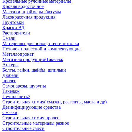
Кровельные рулонные материалы
Кровля водосточное
Мастики, праймеры, битумы
Лакокрасочная продукция
Грунтовки
Краски ВД
Растворители
Эмали
Материалы для полов, стен и потолка
Потолок подвесной и комплектующие
Металлопрокат
Метизная продукция/Такелаж
Анкеры
Болты, гайки, шайбы, шпильки
Дюбели
прочее
Самонарезы, шурупы
Такелаж
Печное литьё
Строительная химия( смазки, реагенты, масла и др)
Дезинфицирующие средства
Смазки
Строительная химия прочее
Строительные материалы разное
Строительные смеси