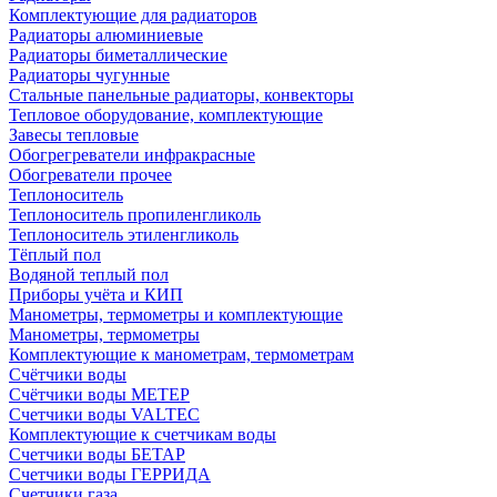
Комплектующие для радиаторов
Радиаторы алюминиевые
Радиаторы биметаллические
Радиаторы чугунные
Стальные панельные радиаторы, конвекторы
Тепловое оборудование, комплектующие
Завесы тепловые
Обогрегреватели инфракрасные
Обогреватели прочее
Теплоноситель
Теплоноситель пропиленгликоль
Теплоноситель этиленгликоль
Тёплый пол
Водяной теплый пол
Приборы учёта и КИП
Манометры, термометры и комплектующие
Манометры, термометры
Комплектующие к манометрам, термометрам
Счётчики воды
Счётчики воды МЕТЕР
Счетчики воды VALTEC
Комплектующие к счетчикам воды
Счетчики воды БЕТАР
Счетчики воды ГЕРРИДА
Счетчики газа