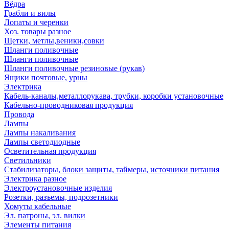
Вёдра
Грабли и вилы
Лопаты и черенки
Хоз. товары разное
Щетки, метлы,веники,совки
Шланги поливочные
Шланги поливочные
Шланги поливочные резиновые (рукав)
Ящики почтовые, урны
Электрика
Кабель-каналы,металлорукава, трубки, коробки установочные
Кабельно-проводниковая продукция
Провода
Лампы
Лампы накаливания
Лампы светодиодные
Осветительная продукция
Светильники
Стабилизаторы, блоки защиты, таймеры, источники питания
Электрика разное
Электроустановочные изделия
Розетки, разъемы, подрозетники
Хомуты кабельные
Эл. патроны, эл. вилки
Элементы питания