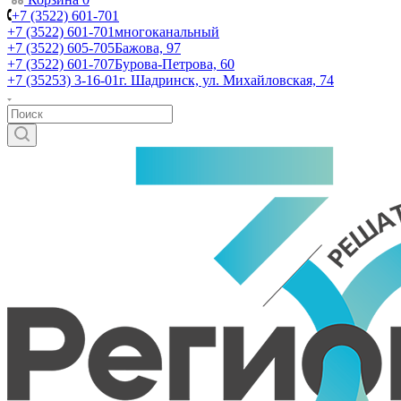
+7 (3522) 601-701
+7 (3522) 601-701
многоканальный
+7 (3522) 605-705
Бажова, 97
+7 (3522) 601-707
Бурова-Петрова, 60
+7 (35253) 3-16-01
г. Шадринск, ул. Михайловская, 74