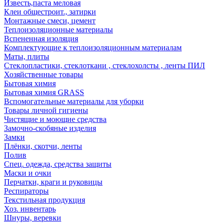
Известь,паста меловая
Клеи общестроит., затирки
Монтажные смеси, цемент
Теплоизоляционные материалы
Вспененная изоляция
Комплектующие к теплоизоляционным материалам
Маты, плиты
Стеклопластики, стеклоткани , стеклохолсты , ленты ПИЛ
Хозяйственные товары
Бытовая химия
Бытовая химия GRASS
Вспомогательные материалы для уборки
Товары личной гигиены
Чистящие и моющие средства
Замочно-скобяные изделия
Замки
Плёнки, скотчи, ленты
Полив
Спец. одежда, средства защиты
Маски и очки
Перчатки, краги и руковицы
Респираторы
Текстильная продукция
Хоз. инвентарь
Шнуры, веревки