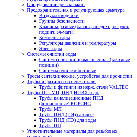
Оборудование для скважин
Предохранительная и регулирующая арматура
Воздухоотводчики
Группы безопасности
Клапаны разные (баланс, предохр, регулир,
подпит, эл-магн)
Компенсаторы
Регуляторы давления и температуры
Элеваторы
Системы очистки воды
Система очистки промышленная (заказные
позиции)
Системы очистки бытовые
Тросы сантехнические, устройства для прочистки
Трубы и фитинги из нерж. стали
Трубы и фитинги из нерж. стали VALTEC
Трубы ПП, МП, ПНД,НПВХ и др.
Трубы канализационные ПНД
(безнапорные) КОРСИС
Трубы МП
Трубы ПНД (ПЭ) газовые
Трубы ПНД (ПЭ) для воды
Трубы ПП
Уплотнительные материалы для резьбовых
соединений