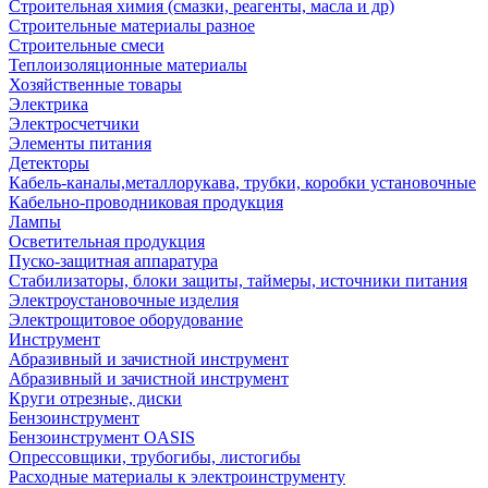
Строительная химия (смазки, реагенты, масла и др)
Строительные материалы разное
Строительные смеси
Теплоизоляционные материалы
Хозяйственные товары
Электрика
Электросчетчики
Элементы питания
Детекторы
Кабель-каналы,металлорукава, трубки, коробки установочные
Кабельно-проводниковая продукция
Лампы
Осветительная продукция
Пуско-защитная аппаратура
Стабилизаторы, блоки защиты, таймеры, источники питания
Электроустановочные изделия
Электрощитовое оборудование
Инструмент
Абразивный и зачистной инструмент
Абразивный и зачистной инструмент
Круги отрезные, диски
Бензоинструмент
Бензоинструмент OASIS
Опрессовщики, трубогибы, листогибы
Расходные материалы к электроинструменту