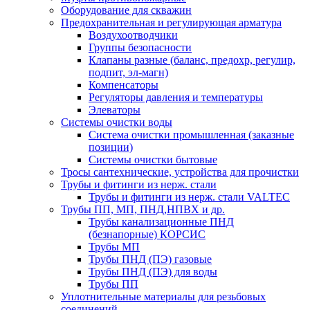
Оборудование для скважин
Предохранительная и регулирующая арматура
Воздухоотводчики
Группы безопасности
Клапаны разные (баланс, предохр, регулир,
подпит, эл-магн)
Компенсаторы
Регуляторы давления и температуры
Элеваторы
Системы очистки воды
Система очистки промышленная (заказные
позиции)
Системы очистки бытовые
Тросы сантехнические, устройства для прочистки
Трубы и фитинги из нерж. стали
Трубы и фитинги из нерж. стали VALTEC
Трубы ПП, МП, ПНД,НПВХ и др.
Трубы канализационные ПНД
(безнапорные) КОРСИС
Трубы МП
Трубы ПНД (ПЭ) газовые
Трубы ПНД (ПЭ) для воды
Трубы ПП
Уплотнительные материалы для резьбовых
соединений