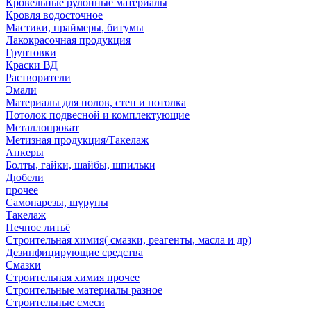
Кровельные рулонные материалы
Кровля водосточное
Мастики, праймеры, битумы
Лакокрасочная продукция
Грунтовки
Краски ВД
Растворители
Эмали
Материалы для полов, стен и потолка
Потолок подвесной и комплектующие
Металлопрокат
Метизная продукция/Такелаж
Анкеры
Болты, гайки, шайбы, шпильки
Дюбели
прочее
Самонарезы, шурупы
Такелаж
Печное литьё
Строительная химия( смазки, реагенты, масла и др)
Дезинфицирующие средства
Смазки
Строительная химия прочее
Строительные материалы разное
Строительные смеси