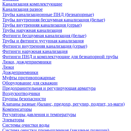
Канализация комплектующие
Канализация разное
Трубы канализационные ПНД (безнапорные)
Трубы внутренняя бесшумная канализация (белые)
Трубы внутренняя канализация (серые)
Трубы наружная канализация
Фитинги бесшумная канализация (белые)
Трубы и фитинги чугунная канализация
Фитинги внутренняя канализация (серые)
Фитинги наружная канализация
Фитинги ПНД и комплектующие для безнапорной трубы
Люки, дождеприемники
Люки
Дождеприемники
Муфты противопожарные
Оборудование для скважин
Предохранительная и регулирующая арматура
Воздухоотводчики
Группы безопасности
Клапаны разные (баланс, предохр, регулир, подпит, эл-магн)
Компенсаторы
Регуляторы давления и температуры
Элеваторы
Системы очистки воды
Система очистки промышленная (заказные позиции)