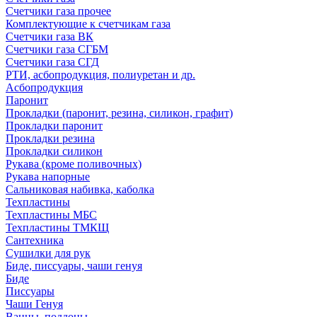
Счетчики газа прочее
Комплектующие к счетчикам газа
Счетчики газа ВК
Счетчики газа СГБМ
Счетчики газа СГД
РТИ, асбопродукция, полиуретан и др.
Асбопродукция
Паронит
Прокладки (паронит, резина, силикон, графит)
Прокладки паронит
Прокладки резина
Прокладки силикон
Рукава (кроме поливочных)
Рукава напорные
Сальниковая набивка, каболка
Техпластины
Техпластины МБС
Техпластины ТМКЩ
Сантехника
Сушилки для рук
Биде, писсуары, чаши генуя
Биде
Писсуары
Чаши Генуя
Ванны, поддоны