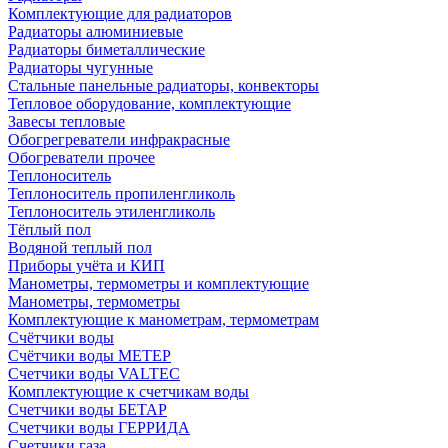
Комплектующие для радиаторов
Радиаторы алюминиевые
Радиаторы биметаллические
Радиаторы чугунные
Стальные панельные радиаторы, конвекторы
Тепловое оборудование, комплектующие
Завесы тепловые
Обогрегреватели инфракрасные
Обогреватели прочее
Теплоноситель
Теплоноситель пропиленгликоль
Теплоноситель этиленгликоль
Тёплый пол
Водяной теплый пол
Приборы учёта и КИП
Манометры, термометры и комплектующие
Манометры, термометры
Комплектующие к манометрам, термометрам
Счётчики воды
Счётчики воды МЕТЕР
Счетчики воды VALTEC
Комплектующие к счетчикам воды
Счетчики воды БЕТАР
Счетчики воды ГЕРРИДА
Счетчики газа