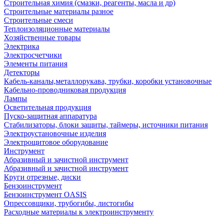
Строительная химия (смазки, реагенты, масла и др)
Строительные материалы разное
Строительные смеси
Теплоизоляционные материалы
Хозяйственные товары
Электрика
Электросчетчики
Элементы питания
Детекторы
Кабель-каналы,металлорукава, трубки, коробки установочные
Кабельно-проводниковая продукция
Лампы
Осветительная продукция
Пуско-защитная аппаратура
Стабилизаторы, блоки защиты, таймеры, источники питания
Электроустановочные изделия
Электрощитовое оборудование
Инструмент
Абразивный и зачистной инструмент
Абразивный и зачистной инструмент
Круги отрезные, диски
Бензоинструмент
Бензоинструмент OASIS
Опрессовщики, трубогибы, листогибы
Расходные материалы к электроинструменту