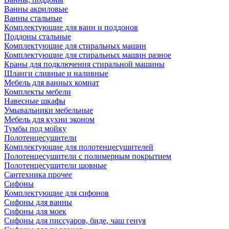
Ванны акриловые
Ванны стальные
Комплектующие для ванн и поддонов
Поддоны стальные
Комплектующие для стиральных машин
Комплектующие для стиральных машин разное
Краны для подключения стиральной машины
Шланги сливные и наливные
Мебель для ванных комнат
Комплекты мебели
Навесные шкафы
Умывальники мебельные
Мебель для кухни эконом
Тумбы под мойку
Полотенцесушители
Комплектующие для полотенцесушителей
Полотенцесушители с полимерным покрытием
Полотенцесушители шовные
Сантехника прочее
Сифоны
Комплектующие для сифонов
Сифоны для ванны
Сифоны для моек
Сифоны для писсуаров, биде, чаш генуя