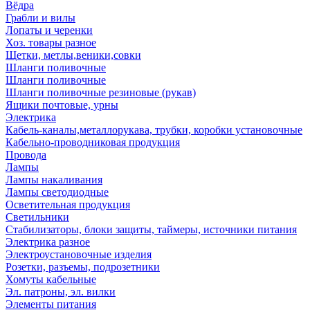
Вёдра
Грабли и вилы
Лопаты и черенки
Хоз. товары разное
Щетки, метлы,веники,совки
Шланги поливочные
Шланги поливочные
Шланги поливочные резиновые (рукав)
Ящики почтовые, урны
Электрика
Кабель-каналы,металлорукава, трубки, коробки установочные
Кабельно-проводниковая продукция
Провода
Лампы
Лампы накаливания
Лампы светодиодные
Осветительная продукция
Светильники
Стабилизаторы, блоки защиты, таймеры, источники питания
Электрика разное
Электроустановочные изделия
Розетки, разъемы, подрозетники
Хомуты кабельные
Эл. патроны, эл. вилки
Элементы питания