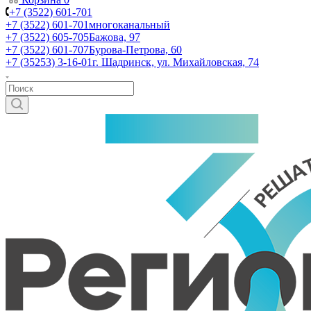
+7 (3522) 601-701
+7 (3522) 601-701
многоканальный
+7 (3522) 605-705
Бажова, 97
+7 (3522) 601-707
Бурова-Петрова, 60
+7 (35253) 3-16-01
г. Шадринск, ул. Михайловская, 74