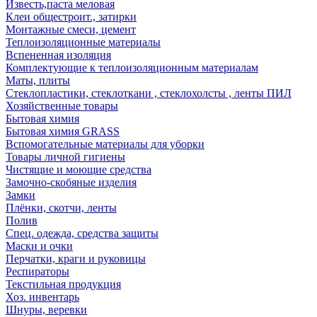
Известь,паста меловая
Клеи общестроит., затирки
Монтажные смеси, цемент
Теплоизоляционные материалы
Вспененная изоляция
Комплектующие к теплоизоляционным материалам
Маты, плиты
Стеклопластики, стеклоткани , стеклохолсты , ленты ПИЛ
Хозяйственные товары
Бытовая химия
Бытовая химия GRASS
Вспомогательные материалы для уборки
Товары личной гигиены
Чистящие и моющие средства
Замочно-скобяные изделия
Замки
Плёнки, скотчи, ленты
Полив
Спец. одежда, средства защиты
Маски и очки
Перчатки, краги и руковицы
Респираторы
Текстильная продукция
Хоз. инвентарь
Шнуры, веревки