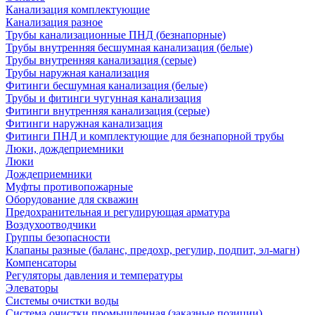
Канализация комплектующие
Канализация разное
Трубы канализационные ПНД (безнапорные)
Трубы внутренняя бесшумная канализация (белые)
Трубы внутренняя канализация (серые)
Трубы наружная канализация
Фитинги бесшумная канализация (белые)
Трубы и фитинги чугунная канализация
Фитинги внутренняя канализация (серые)
Фитинги наружная канализация
Фитинги ПНД и комплектующие для безнапорной трубы
Люки, дождеприемники
Люки
Дождеприемники
Муфты противопожарные
Оборудование для скважин
Предохранительная и регулирующая арматура
Воздухоотводчики
Группы безопасности
Клапаны разные (баланс, предохр, регулир, подпит, эл-магн)
Компенсаторы
Регуляторы давления и температуры
Элеваторы
Системы очистки воды
Система очистки промышленная (заказные позиции)