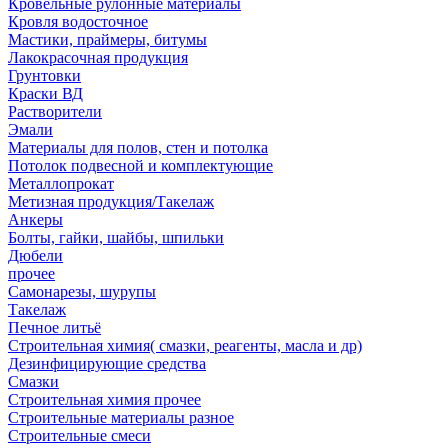
Кровельные рулонные материалы
Кровля водосточное
Мастики, праймеры, битумы
Лакокрасочная продукция
Грунтовки
Краски ВД
Растворители
Эмали
Материалы для полов, стен и потолка
Потолок подвесной и комплектующие
Металлопрокат
Метизная продукция/Такелаж
Анкеры
Болты, гайки, шайбы, шпильки
Дюбели
прочее
Самонарезы, шурупы
Такелаж
Печное литьё
Строительная химия( смазки, реагенты, масла и др)
Дезинфицирующие средства
Смазки
Строительная химия прочее
Строительные материалы разное
Строительные смеси