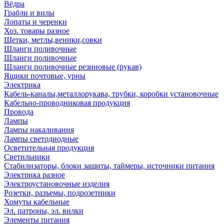
Вёдра
Грабли и вилы
Лопаты и черенки
Хоз. товары разное
Щетки, метлы,веники,совки
Шланги поливочные
Шланги поливочные
Шланги поливочные резиновые (рукав)
Ящики почтовые, урны
Электрика
Кабель-каналы,металлорукава, трубки, коробки установочные
Кабельно-проводниковая продукция
Провода
Лампы
Лампы накаливания
Лампы светодиодные
Осветительная продукция
Светильники
Стабилизаторы, блоки защиты, таймеры, источники питания
Электрика разное
Электроустановочные изделия
Розетки, разъемы, подрозетники
Хомуты кабельные
Эл. патроны, эл. вилки
Элементы питания