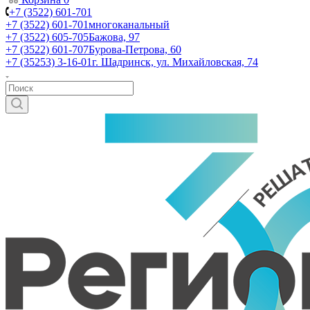
+7 (3522) 601-701
+7 (3522) 601-701
многоканальный
+7 (3522) 605-705
Бажова, 97
+7 (3522) 601-707
Бурова-Петрова, 60
+7 (35253) 3-16-01
г. Шадринск, ул. Михайловская, 74