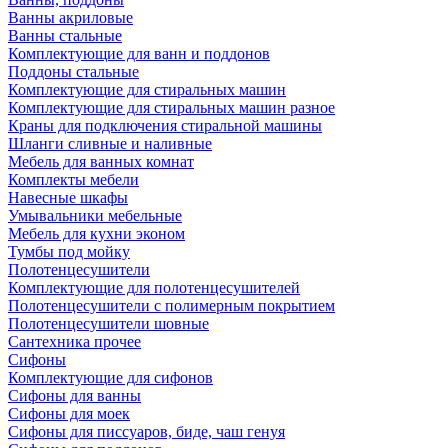
Ванны акриловые
Ванны стальные
Комплектующие для ванн и поддонов
Поддоны стальные
Комплектующие для стиральных машин
Комплектующие для стиральных машин разное
Краны для подключения стиральной машины
Шланги сливные и наливные
Мебель для ванных комнат
Комплекты мебели
Навесные шкафы
Умывальники мебельные
Мебель для кухни эконом
Тумбы под мойку
Полотенцесушители
Комплектующие для полотенцесушителей
Полотенцесушители с полимерным покрытием
Полотенцесушители шовные
Сантехника прочее
Сифоны
Комплектующие для сифонов
Сифоны для ванны
Сифоны для моек
Сифоны для писсуаров, биде, чаш генуя