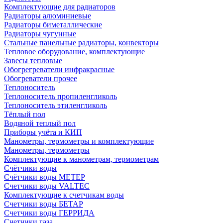
Комплектующие для радиаторов
Радиаторы алюминиевые
Радиаторы биметаллические
Радиаторы чугунные
Стальные панельные радиаторы, конвекторы
Тепловое оборудование, комплектующие
Завесы тепловые
Обогрегреватели инфракрасные
Обогреватели прочее
Теплоноситель
Теплоноситель пропиленгликоль
Теплоноситель этиленгликоль
Тёплый пол
Водяной теплый пол
Приборы учёта и КИП
Манометры, термометры и комплектующие
Манометры, термометры
Комплектующие к манометрам, термометрам
Счётчики воды
Счётчики воды МЕТЕР
Счетчики воды VALTEC
Комплектующие к счетчикам воды
Счетчики воды БЕТАР
Счетчики воды ГЕРРИДА
Счетчики газа