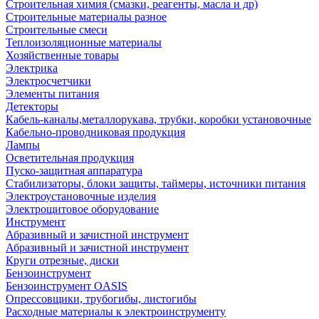
Строительная химия (смазки, реагенты, масла и др)
Строительные материалы разное
Строительные смеси
Теплоизоляционные материалы
Хозяйственные товары
Электрика
Электросчетчики
Элементы питания
Детекторы
Кабель-каналы,металлорукава, трубки, коробки установочные
Кабельно-проводниковая продукция
Лампы
Осветительная продукция
Пуско-защитная аппаратура
Стабилизаторы, блоки защиты, таймеры, источники питания
Электроустановочные изделия
Электрощитовое оборудование
Инструмент
Абразивный и зачистной инструмент
Абразивный и зачистной инструмент
Круги отрезные, диски
Бензоинструмент
Бензоинструмент OASIS
Опрессовщики, трубогибы, листогибы
Расходные материалы к электроинструменту