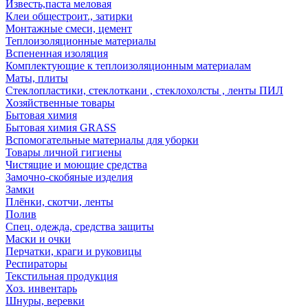
Известь,паста меловая
Клеи общестроит., затирки
Монтажные смеси, цемент
Теплоизоляционные материалы
Вспененная изоляция
Комплектующие к теплоизоляционным материалам
Маты, плиты
Стеклопластики, стеклоткани , стеклохолсты , ленты ПИЛ
Хозяйственные товары
Бытовая химия
Бытовая химия GRASS
Вспомогательные материалы для уборки
Товары личной гигиены
Чистящие и моющие средства
Замочно-скобяные изделия
Замки
Плёнки, скотчи, ленты
Полив
Спец. одежда, средства защиты
Маски и очки
Перчатки, краги и руковицы
Респираторы
Текстильная продукция
Хоз. инвентарь
Шнуры, веревки