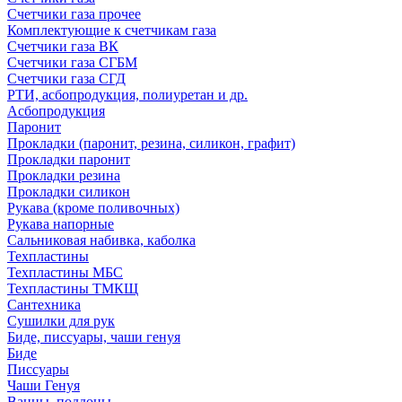
Счетчики газа прочее
Комплектующие к счетчикам газа
Счетчики газа ВК
Счетчики газа СГБМ
Счетчики газа СГД
РТИ, асбопродукция, полиуретан и др.
Асбопродукция
Паронит
Прокладки (паронит, резина, силикон, графит)
Прокладки паронит
Прокладки резина
Прокладки силикон
Рукава (кроме поливочных)
Рукава напорные
Сальниковая набивка, каболка
Техпластины
Техпластины МБС
Техпластины ТМКЩ
Сантехника
Сушилки для рук
Биде, писсуары, чаши генуя
Биде
Писсуары
Чаши Генуя
Ванны, поддоны