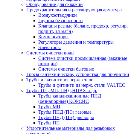
Оборудование для скважин
Предохранительная и регулирующая арматура
Воздухоотводчики
Группы безопасности
Клапаны разные (баланс, предохр, регулир,
подпит, эл-магн)
Компенсаторы
Регуляторы давления и температуры
Элеваторы
Системы очистки воды
Система очистки промышленная (заказные
позиции)
Системы очистки бытовые
Тросы сантехнические, устройства для прочистки
Трубы и фитинги из нерж. стали
Трубы и фитинги из нерж. стали VALTEC
Трубы ПП, МП, ПНД,НПВХ и др.
Трубы канализационные ПНД
(безнапорные) КОРСИС
Трубы МП
Трубы ПНД (ПЭ) газовые
Трубы ПНД (ПЭ) для воды
Трубы ПП
Уплотнительные материалы для резьбовых
соединений