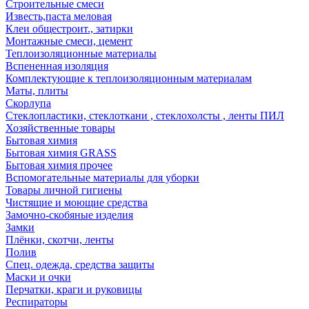
Строительные смеси
Известь,паста меловая
Клеи общестроит., затирки
Монтажные смеси, цемент
Теплоизоляционные материалы
Вспененная изоляция
Комплектующие к теплоизоляционным материалам
Маты, плиты
Скорлупа
Стеклопластики, стеклоткани , стеклохолсты , ленты ПИЛ
Хозяйственные товары
Бытовая химия
Бытовая химия GRASS
Бытовая химия прочее
Вспомогательные материалы для уборки
Товары личной гигиены
Чистящие и моющие средства
Замочно-скобяные изделия
Замки
Плёнки, скотчи, ленты
Полив
Спец. одежда, средства защиты
Маски и очки
Перчатки, краги и руковицы
Респираторы