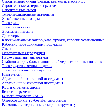
Строительная химия (смазки, реагенты, масла и др)
Строительные материалы разное
Строительные смеси
Теплоизоляционные материалы
Хозяйственные товары
Электрика
Электросчетчики
Элементы питания
Детекторы
Кабель-каналы,металлорукава, трубки, коробки установочные
Кабельно-проводниковая продукция
Лампы
Осветительная продукция
Пуско-защитная аппаратура
Стабилизаторы, блоки защиты, таймеры, источники питания
Электроустановочные изделия
Электрощитовое оборудование
Инструмент
Абразивный и зачистной инструмент
Абразивный и зачистной инструмент
Круги отрезные, диски
Бензоинструмент
Бензоинструмент OASIS
Опрессовщики, трубогибы, листогибы
Расходные материалы к электроинструменту