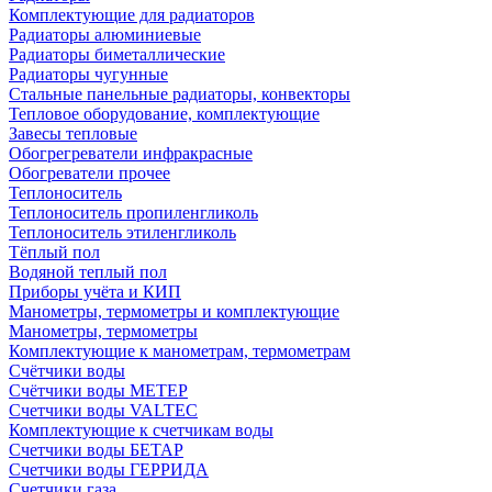
Комплектующие для радиаторов
Радиаторы алюминиевые
Радиаторы биметаллические
Радиаторы чугунные
Стальные панельные радиаторы, конвекторы
Тепловое оборудование, комплектующие
Завесы тепловые
Обогрегреватели инфракрасные
Обогреватели прочее
Теплоноситель
Теплоноситель пропиленгликоль
Теплоноситель этиленгликоль
Тёплый пол
Водяной теплый пол
Приборы учёта и КИП
Манометры, термометры и комплектующие
Манометры, термометры
Комплектующие к манометрам, термометрам
Счётчики воды
Счётчики воды МЕТЕР
Счетчики воды VALTEC
Комплектующие к счетчикам воды
Счетчики воды БЕТАР
Счетчики воды ГЕРРИДА
Счетчики газа