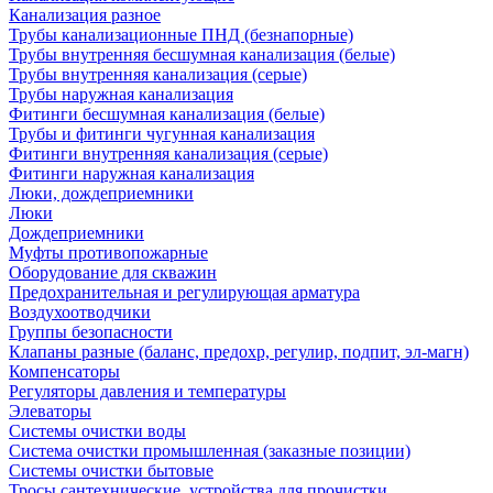
Канализация разное
Трубы канализационные ПНД (безнапорные)
Трубы внутренняя бесшумная канализация (белые)
Трубы внутренняя канализация (серые)
Трубы наружная канализация
Фитинги бесшумная канализация (белые)
Трубы и фитинги чугунная канализация
Фитинги внутренняя канализация (серые)
Фитинги наружная канализация
Люки, дождеприемники
Люки
Дождеприемники
Муфты противопожарные
Оборудование для скважин
Предохранительная и регулирующая арматура
Воздухоотводчики
Группы безопасности
Клапаны разные (баланс, предохр, регулир, подпит, эл-магн)
Компенсаторы
Регуляторы давления и температуры
Элеваторы
Системы очистки воды
Система очистки промышленная (заказные позиции)
Системы очистки бытовые
Тросы сантехнические, устройства для прочистки