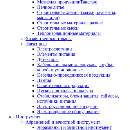
Метизная продукция/Такелаж
Печное литьё
Строительная химия (смазки, реагенты,
масла и др)
Строительные материалы разное
Строительные смеси
Теплоизоляционные материалы
Хозяйственные товары
Электрика
Электросчетчики
Элементы питания
Детекторы
Кабель-каналы,металлорукава, трубки,
коробки установочные
Кабельно-проводниковая продукция
Лампы
Осветительная продукция
Пуско-защитная аппаратура
Стабилизаторы, блоки защиты, таймеры,
источники питания
Электроустановочные изделия
Электрощитовое оборудование
Инструмент
Абразивный и зачистной инструмент
Абразивный и зачистной инструмент