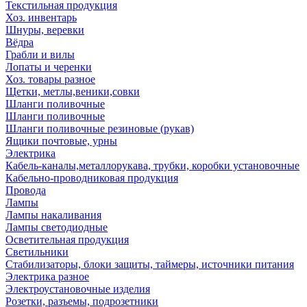
Текстильная продукция
Хоз. инвентарь
Шнуры, веревки
Вёдра
Грабли и вилы
Лопаты и черенки
Хоз. товары разное
Щетки, метлы,веники,совки
Шланги поливочные
Шланги поливочные
Шланги поливочные резиновые (рукав)
Ящики почтовые, урны
Электрика
Кабель-каналы,металлорукава, трубки, коробки установочные
Кабельно-проводниковая продукция
Провода
Лампы
Лампы накаливания
Лампы светодиодные
Осветительная продукция
Светильники
Стабилизаторы, блоки защиты, таймеры, источники питания
Электрика разное
Электроустановочные изделия
Розетки, разъемы, подрозетники