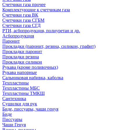
Счетчики газа прочее
Комплектующие к счетчикам газа
Счетчики газа ВК
Счетчики газа СГБМ
Счетчики газа СГД
РТИ, асбопродукция, полиуретан и др.
Асбопродукция
Паронит
Прокладки (паронит, резина, силикон, графит)
Прокладки паронит
Прокладки резина
Прокладки силикон
Рукава (кроме поливочных)
Рукава напорные
Сальниковая набивка, каболка
Техпластины
Техпластины МБС
Техпластины ТМКЩ
Сантехника
Сушилки для рук
Биде, писсуары, чаши генуя
Биде
Писсуары
Чаши Генуя
Ванны, поддоны