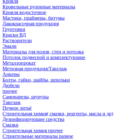
Кровля
Кровельные рулонные материалы
Кровля водосточное
Мастики, праймеры, битумы
Лакокрасочная продукция
Грунтовки
Краски ВД
Растворители
Эмали
Материалы для полов, стен и потолка
Потолок подвесной и комплектующие
Металлопрокат
Метизная продукция/Такелаж
Анкеры
Болты, гайки, шайбы, шпильки
Дюбели
прочее
Самонарезы, шурупы
Такелаж
Печное литьё
Строительная химия( смазки, реагенты, масла и др)
Дезинфицирующие средства
Смазки
Строительная химия прочее
Строительные материалы разное