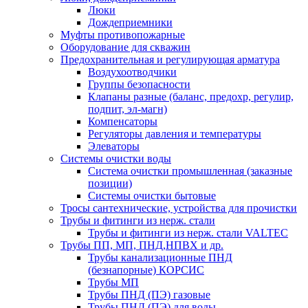
Люки
Дождеприемники
Муфты противопожарные
Оборудование для скважин
Предохранительная и регулирующая арматура
Воздухоотводчики
Группы безопасности
Клапаны разные (баланс, предохр, регулир,
подпит, эл-магн)
Компенсаторы
Регуляторы давления и температуры
Элеваторы
Системы очистки воды
Система очистки промышленная (заказные
позиции)
Системы очистки бытовые
Тросы сантехнические, устройства для прочистки
Трубы и фитинги из нерж. стали
Трубы и фитинги из нерж. стали VALTEC
Трубы ПП, МП, ПНД,НПВХ и др.
Трубы канализационные ПНД
(безнапорные) КОРСИС
Трубы МП
Трубы ПНД (ПЭ) газовые
Трубы ПНД (ПЭ) для воды