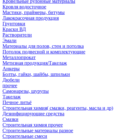
Кровельные рулонные материалы
Кровля водосточное
Мастики, праймеры, битумы
Лакокрасочная продукция
Грунтовки
Краски ВД
Растворители
Эмали
Материалы для полов, стен и потолка
Потолок подвесной и комплектующие
Металлопрокат
Метизная продукция/Такелаж
Анкеры
Болты, гайки, шайбы, шпильки
Дюбели
прочее
Самонарезы, шурупы
Такелаж
Печное литьё
Строительная химия( смазки, реагенты, масла и др)
Дезинфицирующие средства
Смазки
Строительная химия прочее
Строительные материалы разное
Строительные смеси