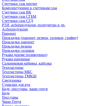
Счетчики газа прочее
Комплектующие к счетчикам газа
Счетчики газа ВК
Счетчики газа СГБМ
Счетчики газа СГД
РТИ, асбопродукция, полиуретан и др.
Асбопродукция
Паронит
Прокладки (паронит, резина, силикон, графит)
Прокладки паронит
Прокладки резина
Прокладки силикон
Рукава (кроме поливочных)
Рукава напорные
Сальниковая набивка, каболка
Техпластины
Техпластины МБС
Техпластины ТМКЩ
Сантехника
Сушилки для рук
Биде, писсуары, чаши генуя
Биде
Писсуары
Чаши Генуя
Ванны, поддоны