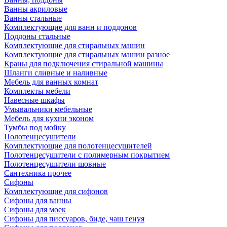
Ванны акриловые
Ванны стальные
Комплектующие для ванн и поддонов
Поддоны стальные
Комплектующие для стиральных машин
Комплектующие для стиральных машин разное
Краны для подключения стиральной машины
Шланги сливные и наливные
Мебель для ванных комнат
Комплекты мебели
Навесные шкафы
Умывальники мебельные
Мебель для кухни эконом
Тумбы под мойку
Полотенцесушители
Комплектующие для полотенцесушителей
Полотенцесушители с полимерным покрытием
Полотенцесушители шовные
Сантехника прочее
Сифоны
Комплектующие для сифонов
Сифоны для ванны
Сифоны для моек
Сифоны для писсуаров, биде, чаш генуя