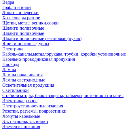
Вёдра
Грабли и вилы
Лопаты и черенки
Хоз. товары разное
Щетки, метлы,веники,совки
Шланги поливочные
Шланги поливочные
Шланги поливочные резиновые (рукав)
Ящики почтовые, урны
Электрика
Кабель-каналы,металлорукава, трубки, коробки установочные
Кабельно-проводниковая продукция
Провода
Лампы
Лампы накаливания
Лампы светодиодные
Осветительная продукция
Светильники
Стабилизаторы, блоки защиты, таймеры, источники питания
Электрика разное
Электроустановочные изделия
Розетки, разъемы, подрозетники
Хомуты кабельные
Эл. патроны, эл. вилки
Элементы питания