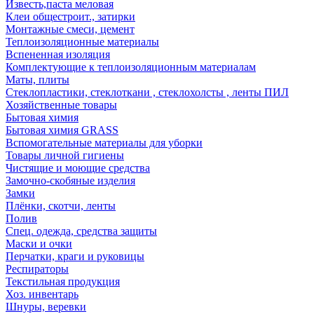
Известь,паста меловая
Клеи общестроит., затирки
Монтажные смеси, цемент
Теплоизоляционные материалы
Вспененная изоляция
Комплектующие к теплоизоляционным материалам
Маты, плиты
Стеклопластики, стеклоткани , стеклохолсты , ленты ПИЛ
Хозяйственные товары
Бытовая химия
Бытовая химия GRASS
Вспомогательные материалы для уборки
Товары личной гигиены
Чистящие и моющие средства
Замочно-скобяные изделия
Замки
Плёнки, скотчи, ленты
Полив
Спец. одежда, средства защиты
Маски и очки
Перчатки, краги и руковицы
Респираторы
Текстильная продукция
Хоз. инвентарь
Шнуры, веревки