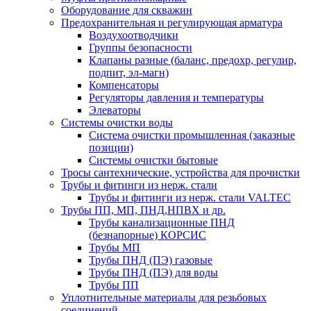
Оборудование для скважин
Предохранительная и регулирующая арматура
Воздухоотводчики
Группы безопасности
Клапаны разные (баланс, предохр, регулир,
подпит, эл-магн)
Компенсаторы
Регуляторы давления и температуры
Элеваторы
Системы очистки воды
Система очистки промышленная (заказные
позиции)
Системы очистки бытовые
Тросы сантехнические, устройства для прочистки
Трубы и фитинги из нерж. стали
Трубы и фитинги из нерж. стали VALTEC
Трубы ПП, МП, ПНД,НПВХ и др.
Трубы канализационные ПНД
(безнапорные) КОРСИС
Трубы МП
Трубы ПНД (ПЭ) газовые
Трубы ПНД (ПЭ) для воды
Трубы ПП
Уплотнительные материалы для резьбовых
соединений