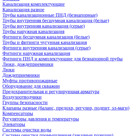
Канализация комплектующие
Канализация разное
Трубы канализационные ПНД (безнапорные)
Трубы внутренняя бесшумная канализация (белые)
Трубы внутренняя канализация (серые)
Трубы наружная канализация
Фитинги бесшумная канализация (белые)
Трубы и фитинги чугунная канализация
Фитинги внутренняя канализация (серые)
Фитинги наружная канализация
Фитинги ПНД и комплектующие для безнапорной трубы
Люки, дождеприемники
Люки
Дождеприемники
Муфты противопожарные
Оборудование для скважин
Предохранительная и регулирующая арматура
Воздухоотводчики
Группы безопасности
Клапаны разные (баланс, предохр, регулир, подпит, эл-магн)
Компенсаторы
Регуляторы давления и температуры
Элеваторы
Системы очистки воды
Система очистки промышленная (заказные позиции)