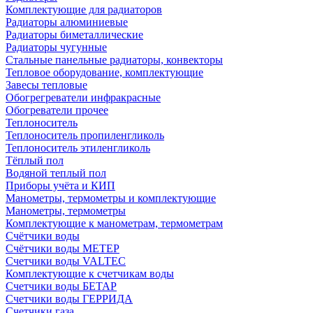
Комплектующие для радиаторов
Радиаторы алюминиевые
Радиаторы биметаллические
Радиаторы чугунные
Стальные панельные радиаторы, конвекторы
Тепловое оборудование, комплектующие
Завесы тепловые
Обогрегреватели инфракрасные
Обогреватели прочее
Теплоноситель
Теплоноситель пропиленгликоль
Теплоноситель этиленгликоль
Тёплый пол
Водяной теплый пол
Приборы учёта и КИП
Манометры, термометры и комплектующие
Манометры, термометры
Комплектующие к манометрам, термометрам
Счётчики воды
Счётчики воды МЕТЕР
Счетчики воды VALTEC
Комплектующие к счетчикам воды
Счетчики воды БЕТАР
Счетчики воды ГЕРРИДА
Счетчики газа