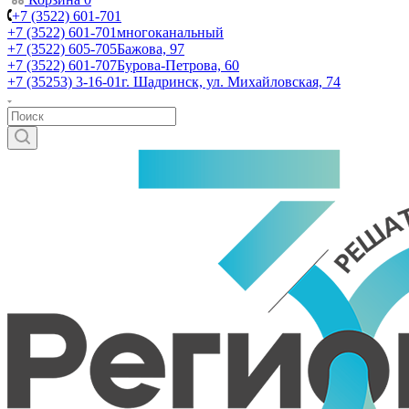
+7 (3522) 601-701
+7 (3522) 601-701
многоканальный
+7 (3522) 605-705
Бажова, 97
+7 (3522) 601-707
Бурова-Петрова, 60
+7 (35253) 3-16-01
г. Шадринск, ул. Михайловская, 74