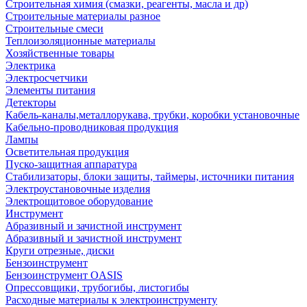
Строительная химия (смазки, реагенты, масла и др)
Строительные материалы разное
Строительные смеси
Теплоизоляционные материалы
Хозяйственные товары
Электрика
Электросчетчики
Элементы питания
Детекторы
Кабель-каналы,металлорукава, трубки, коробки установочные
Кабельно-проводниковая продукция
Лампы
Осветительная продукция
Пуско-защитная аппаратура
Стабилизаторы, блоки защиты, таймеры, источники питания
Электроустановочные изделия
Электрощитовое оборудование
Инструмент
Абразивный и зачистной инструмент
Абразивный и зачистной инструмент
Круги отрезные, диски
Бензоинструмент
Бензоинструмент OASIS
Опрессовщики, трубогибы, листогибы
Расходные материалы к электроинструменту