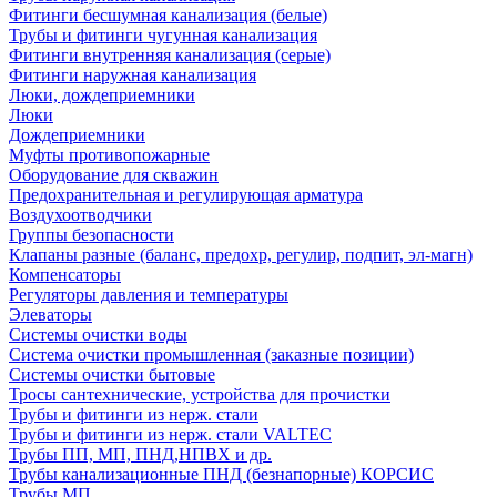
Фитинги бесшумная канализация (белые)
Трубы и фитинги чугунная канализация
Фитинги внутренняя канализация (серые)
Фитинги наружная канализация
Люки, дождеприемники
Люки
Дождеприемники
Муфты противопожарные
Оборудование для скважин
Предохранительная и регулирующая арматура
Воздухоотводчики
Группы безопасности
Клапаны разные (баланс, предохр, регулир, подпит, эл-магн)
Компенсаторы
Регуляторы давления и температуры
Элеваторы
Системы очистки воды
Система очистки промышленная (заказные позиции)
Системы очистки бытовые
Тросы сантехнические, устройства для прочистки
Трубы и фитинги из нерж. стали
Трубы и фитинги из нерж. стали VALTEC
Трубы ПП, МП, ПНД,НПВХ и др.
Трубы канализационные ПНД (безнапорные) КОРСИС
Трубы МП