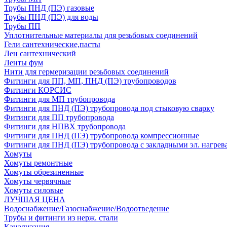
Трубы ПНД (ПЭ) газовые
Трубы ПНД (ПЭ) для воды
Трубы ПП
Уплотнительные материалы для резьбовых соединений
Гели сантехнические,пасты
Лен сантехнический
Ленты фум
Нити для гермеризации резьбовых соединений
Фитинги для ПП, МП, ПНД (ПЭ) трубопроводов
Фитинги КОРСИС
Фитинги для МП трубопровода
Фитинги для ПНД (ПЭ) трубопровода под стыковую сварку
Фитинги для ПП трубопровода
Фитинги для НПВХ трубопровода
Фитинги для ПНД (ПЭ) трубопровода компрессионные
Фитинги для ПНД (ПЭ) трубопровода с закладными эл. нагрев
Хомуты
Хомуты ремонтные
Хомуты обрезиненные
Хомуты червячные
Хомуты силовые
ЛУЧШАЯ ЦЕНА
Водоснабжение/Газоснабжение/Водоотведение
Трубы и фитинги из нерж. стали
Канализация