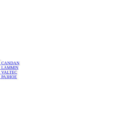
а
ода CANDAN
да LAMMIN
да VALTEC
да РАЗНОЕ