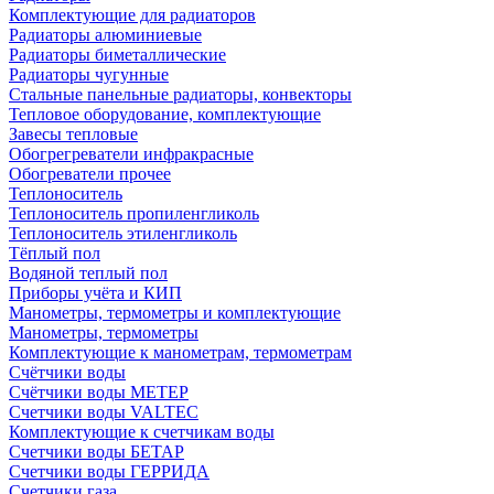
Комплектующие для радиаторов
Радиаторы алюминиевые
Радиаторы биметаллические
Радиаторы чугунные
Стальные панельные радиаторы, конвекторы
Тепловое оборудование, комплектующие
Завесы тепловые
Обогрегреватели инфракрасные
Обогреватели прочее
Теплоноситель
Теплоноситель пропиленгликоль
Теплоноситель этиленгликоль
Тёплый пол
Водяной теплый пол
Приборы учёта и КИП
Манометры, термометры и комплектующие
Манометры, термометры
Комплектующие к манометрам, термометрам
Счётчики воды
Счётчики воды МЕТЕР
Счетчики воды VALTEC
Комплектующие к счетчикам воды
Счетчики воды БЕТАР
Счетчики воды ГЕРРИДА
Счетчики газа