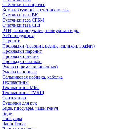
Счетчики газа прочее
Комплектующие к счетчикам газа
Счетчики газа ВК
Счетчики газа СГБМ
Счетчики газа СГД
РТИ, асбопродукция, полиуретан и др.
Асбопродукция
Паронит
Прокладки (паронит, резина, силикон, графит)
Прокладки паронит
Прокладки резина
Прокладки силикон
Рукава (кроме поливочных)
Рукава напорные
Сальниковая набивка, каболка
Техпластины
Техпластины МБС
Техпластины ТМКЩ
Сантехника
Сушилки для рук
Биде, писсуары, чаши генуя
Биде
Писсуары
Чаши Генуя
Ванны, поддоны