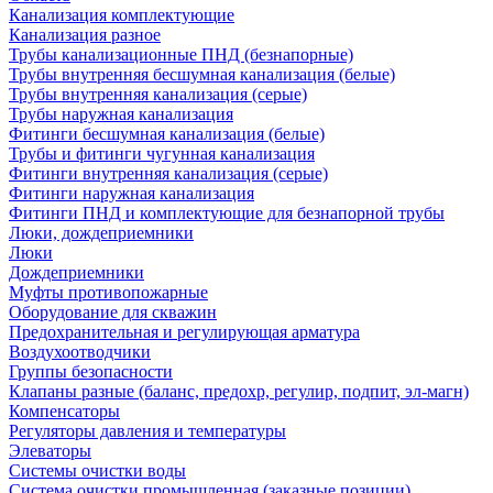
Канализация комплектующие
Канализация разное
Трубы канализационные ПНД (безнапорные)
Трубы внутренняя бесшумная канализация (белые)
Трубы внутренняя канализация (серые)
Трубы наружная канализация
Фитинги бесшумная канализация (белые)
Трубы и фитинги чугунная канализация
Фитинги внутренняя канализация (серые)
Фитинги наружная канализация
Фитинги ПНД и комплектующие для безнапорной трубы
Люки, дождеприемники
Люки
Дождеприемники
Муфты противопожарные
Оборудование для скважин
Предохранительная и регулирующая арматура
Воздухоотводчики
Группы безопасности
Клапаны разные (баланс, предохр, регулир, подпит, эл-магн)
Компенсаторы
Регуляторы давления и температуры
Элеваторы
Системы очистки воды
Система очистки промышленная (заказные позиции)