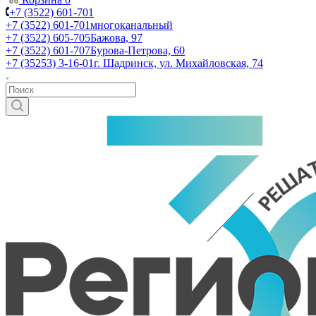
+7 (3522) 601-701
+7 (3522) 601-701
многоканальный
+7 (3522) 605-705
Бажова, 97
+7 (3522) 601-707
Бурова-Петрова, 60
+7 (35253) 3-16-01
г. Шадринск, ул. Михайловская, 74