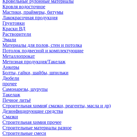
Кровельные рулонные материалы
Кровля водосточное
Мастики, праймеры, битумы
Лакокрасочная продукция
Грунтовки
Краски ВД
Растворители
Эмали
Материалы для полов, стен и потолка
Потолок подвесной и комплектующие
Металлопрокат
Метизная продукция/Такелаж
Анкеры
Болты, гайки, шайбы, шпильки
Дюбели
прочее
Самонарезы, шурупы
Такелаж
Печное литьё
Строительная химия( смазки, реагенты, масла и др)
Дезинфицирующие средства
Смазки
Строительная химия прочее
Строительные материалы разное
Строительные смеси