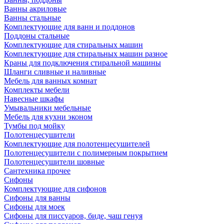
Ванны акриловые
Ванны стальные
Комплектующие для ванн и поддонов
Поддоны стальные
Комплектующие для стиральных машин
Комплектующие для стиральных машин разное
Краны для подключения стиральной машины
Шланги сливные и наливные
Мебель для ванных комнат
Комплекты мебели
Навесные шкафы
Умывальники мебельные
Мебель для кухни эконом
Тумбы под мойку
Полотенцесушители
Комплектующие для полотенцесушителей
Полотенцесушители с полимерным покрытием
Полотенцесушители шовные
Сантехника прочее
Сифоны
Комплектующие для сифонов
Сифоны для ванны
Сифоны для моек
Сифоны для писсуаров, биде, чаш генуя