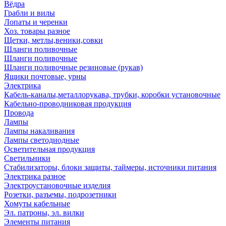
Вёдра
Грабли и вилы
Лопаты и черенки
Хоз. товары разное
Щетки, метлы,веники,совки
Шланги поливочные
Шланги поливочные
Шланги поливочные резиновые (рукав)
Ящики почтовые, урны
Электрика
Кабель-каналы,металлорукава, трубки, коробки установочные
Кабельно-проводниковая продукция
Провода
Лампы
Лампы накаливания
Лампы светодиодные
Осветительная продукция
Светильники
Стабилизаторы, блоки защиты, таймеры, источники питания
Электрика разное
Электроустановочные изделия
Розетки, разъемы, подрозетники
Хомуты кабельные
Эл. патроны, эл. вилки
Элементы питания