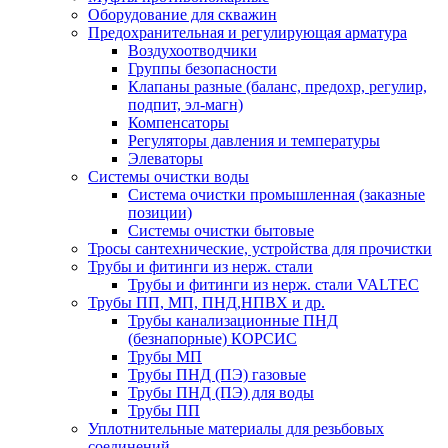
Оборудование для скважин
Предохранительная и регулирующая арматура
Воздухоотводчики
Группы безопасности
Клапаны разные (баланс, предохр, регулир,
подпит, эл-магн)
Компенсаторы
Регуляторы давления и температуры
Элеваторы
Системы очистки воды
Система очистки промышленная (заказные
позиции)
Системы очистки бытовые
Тросы сантехнические, устройства для прочистки
Трубы и фитинги из нерж. стали
Трубы и фитинги из нерж. стали VALTEC
Трубы ПП, МП, ПНД,НПВХ и др.
Трубы канализационные ПНД
(безнапорные) КОРСИС
Трубы МП
Трубы ПНД (ПЭ) газовые
Трубы ПНД (ПЭ) для воды
Трубы ПП
Уплотнительные материалы для резьбовых
соединений