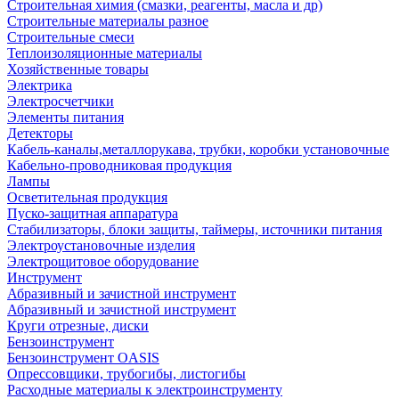
Строительная химия (смазки, реагенты, масла и др)
Строительные материалы разное
Строительные смеси
Теплоизоляционные материалы
Хозяйственные товары
Электрика
Электросчетчики
Элементы питания
Детекторы
Кабель-каналы,металлорукава, трубки, коробки установочные
Кабельно-проводниковая продукция
Лампы
Осветительная продукция
Пуско-защитная аппаратура
Стабилизаторы, блоки защиты, таймеры, источники питания
Электроустановочные изделия
Электрощитовое оборудование
Инструмент
Абразивный и зачистной инструмент
Абразивный и зачистной инструмент
Круги отрезные, диски
Бензоинструмент
Бензоинструмент OASIS
Опрессовщики, трубогибы, листогибы
Расходные материалы к электроинструменту