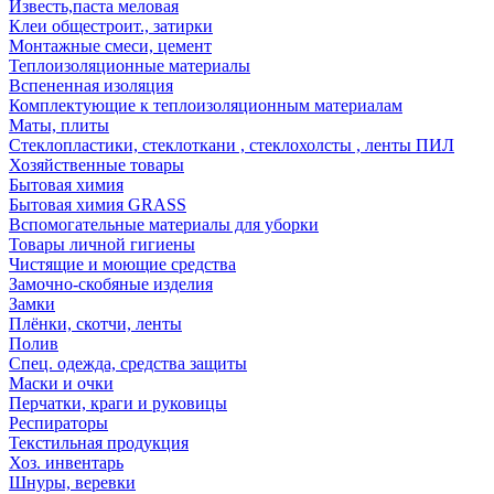
Известь,паста меловая
Клеи общестроит., затирки
Монтажные смеси, цемент
Теплоизоляционные материалы
Вспененная изоляция
Комплектующие к теплоизоляционным материалам
Маты, плиты
Стеклопластики, стеклоткани , стеклохолсты , ленты ПИЛ
Хозяйственные товары
Бытовая химия
Бытовая химия GRASS
Вспомогательные материалы для уборки
Товары личной гигиены
Чистящие и моющие средства
Замочно-скобяные изделия
Замки
Плёнки, скотчи, ленты
Полив
Спец. одежда, средства защиты
Маски и очки
Перчатки, краги и руковицы
Респираторы
Текстильная продукция
Хоз. инвентарь
Шнуры, веревки