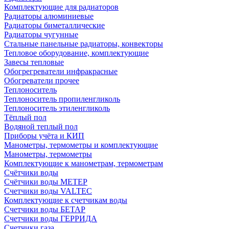
Комплектующие для радиаторов
Радиаторы алюминиевые
Радиаторы биметаллические
Радиаторы чугунные
Стальные панельные радиаторы, конвекторы
Тепловое оборудование, комплектующие
Завесы тепловые
Обогрегреватели инфракрасные
Обогреватели прочее
Теплоноситель
Теплоноситель пропиленгликоль
Теплоноситель этиленгликоль
Тёплый пол
Водяной теплый пол
Приборы учёта и КИП
Манометры, термометры и комплектующие
Манометры, термометры
Комплектующие к манометрам, термометрам
Счётчики воды
Счётчики воды МЕТЕР
Счетчики воды VALTEC
Комплектующие к счетчикам воды
Счетчики воды БЕТАР
Счетчики воды ГЕРРИДА
Счетчики газа