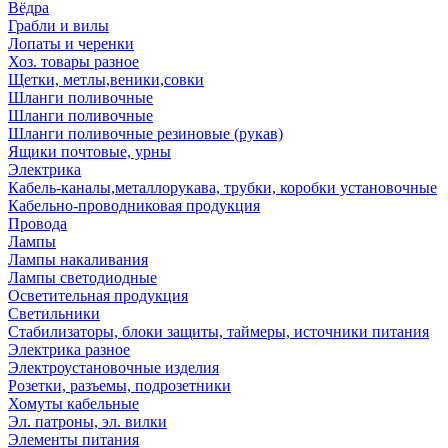
Вёдра
Грабли и вилы
Лопаты и черенки
Хоз. товары разное
Щетки, метлы,веники,совки
Шланги поливочные
Шланги поливочные
Шланги поливочные резиновые (рукав)
Ящики почтовые, урны
Электрика
Кабель-каналы,металлорукава, трубки, коробки установочные
Кабельно-проводниковая продукция
Провода
Лампы
Лампы накаливания
Лампы светодиодные
Осветительная продукция
Светильники
Стабилизаторы, блоки защиты, таймеры, источники питания
Электрика разное
Электроустановочные изделия
Розетки, разъемы, подрозетники
Хомуты кабельные
Эл. патроны, эл. вилки
Элементы питания