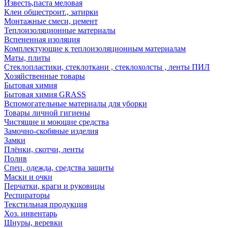
Известь,паста меловая
Клеи общестроит., затирки
Монтажные смеси, цемент
Теплоизоляционные материалы
Вспененная изоляция
Комплектующие к теплоизоляционным материалам
Маты, плиты
Стеклопластики, стеклоткани , стеклохолсты , ленты ПИЛ
Хозяйственные товары
Бытовая химия
Бытовая химия GRASS
Вспомогательные материалы для уборки
Товары личной гигиены
Чистящие и моющие средства
Замочно-скобяные изделия
Замки
Плёнки, скотчи, ленты
Полив
Спец. одежда, средства защиты
Маски и очки
Перчатки, краги и руковицы
Респираторы
Текстильная продукция
Хоз. инвентарь
Шнуры, веревки