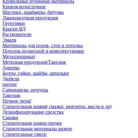
Кровельные рулонные материалы
Кровля водосточное
Мастики, праймеры, битумы
Лакокрасочная продукция
Грунтовки
Краски ВД
Растворители
Эмали
Материалы для полов, стен и потолка
Потолок подвесной и комплектующие
Металлопрокат
Метизная продукция/Такелаж
Анкеры
Болты, гайки, шайбы, шпильки
Дюбели
прочее
Самонарезы, шурупы
Такелаж
Печное литьё
Строительная химия( смазки, реагенты, масла и др)
Дезинфицирующие средства
Смазки
Строительная химия прочее
Строительные материалы разное
Строительные смеси