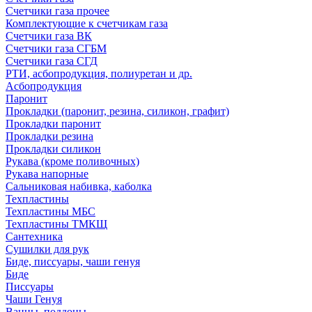
Счетчики газа прочее
Комплектующие к счетчикам газа
Счетчики газа ВК
Счетчики газа СГБМ
Счетчики газа СГД
РТИ, асбопродукция, полиуретан и др.
Асбопродукция
Паронит
Прокладки (паронит, резина, силикон, графит)
Прокладки паронит
Прокладки резина
Прокладки силикон
Рукава (кроме поливочных)
Рукава напорные
Сальниковая набивка, каболка
Техпластины
Техпластины МБС
Техпластины ТМКЩ
Сантехника
Сушилки для рук
Биде, писсуары, чаши генуя
Биде
Писсуары
Чаши Генуя
Ванны, поддоны