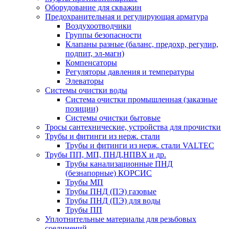
Оборудование для скважин
Предохранительная и регулирующая арматура
Воздухоотводчики
Группы безопасности
Клапаны разные (баланс, предохр, регулир,
подпит, эл-магн)
Компенсаторы
Регуляторы давления и температуры
Элеваторы
Системы очистки воды
Система очистки промышленная (заказные
позиции)
Системы очистки бытовые
Тросы сантехнические, устройства для прочистки
Трубы и фитинги из нерж. стали
Трубы и фитинги из нерж. стали VALTEC
Трубы ПП, МП, ПНД,НПВХ и др.
Трубы канализационные ПНД
(безнапорные) КОРСИС
Трубы МП
Трубы ПНД (ПЭ) газовые
Трубы ПНД (ПЭ) для воды
Трубы ПП
Уплотнительные материалы для резьбовых
соединений