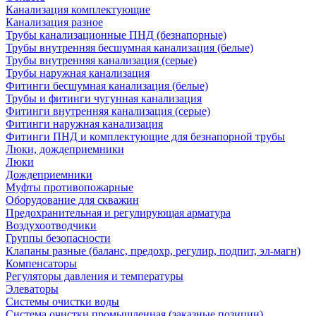
Канализация комплектующие
Канализация разное
Трубы канализационные ПНД (безнапорные)
Трубы внутренняя бесшумная канализация (белые)
Трубы внутренняя канализация (серые)
Трубы наружная канализация
Фитинги бесшумная канализация (белые)
Трубы и фитинги чугунная канализация
Фитинги внутренняя канализация (серые)
Фитинги наружная канализация
Фитинги ПНД и комплектующие для безнапорной трубы
Люки, дождеприемники
Люки
Дождеприемники
Муфты противопожарные
Оборудование для скважин
Предохранительная и регулирующая арматура
Воздухоотводчики
Группы безопасности
Клапаны разные (баланс, предохр, регулир, подпит, эл-магн)
Компенсаторы
Регуляторы давления и температуры
Элеваторы
Системы очистки воды
Система очистки промышленная (заказные позиции)