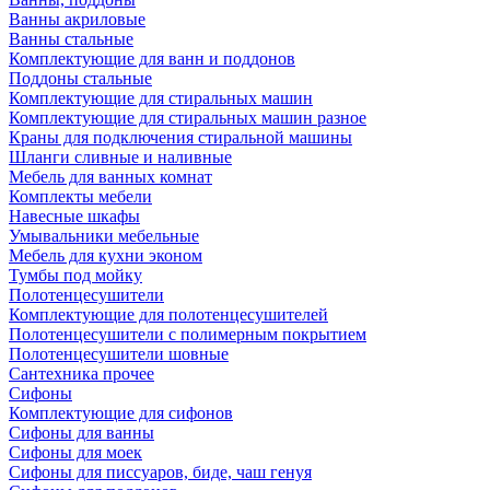
Ванны акриловые
Ванны стальные
Комплектующие для ванн и поддонов
Поддоны стальные
Комплектующие для стиральных машин
Комплектующие для стиральных машин разное
Краны для подключения стиральной машины
Шланги сливные и наливные
Мебель для ванных комнат
Комплекты мебели
Навесные шкафы
Умывальники мебельные
Мебель для кухни эконом
Тумбы под мойку
Полотенцесушители
Комплектующие для полотенцесушителей
Полотенцесушители с полимерным покрытием
Полотенцесушители шовные
Сантехника прочее
Сифоны
Комплектующие для сифонов
Сифоны для ванны
Сифоны для моек
Сифоны для писсуаров, биде, чаш генуя