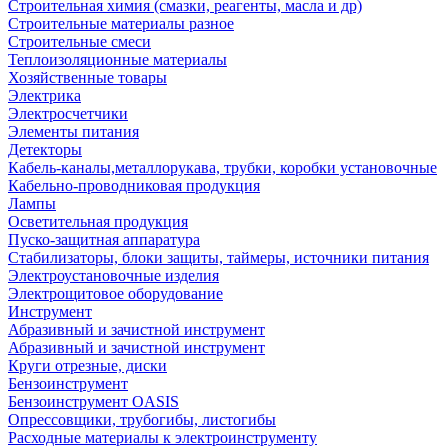
Строительная химия (смазки, реагенты, масла и др)
Строительные материалы разное
Строительные смеси
Теплоизоляционные материалы
Хозяйственные товары
Электрика
Электросчетчики
Элементы питания
Детекторы
Кабель-каналы,металлорукава, трубки, коробки установочные
Кабельно-проводниковая продукция
Лампы
Осветительная продукция
Пуско-защитная аппаратура
Стабилизаторы, блоки защиты, таймеры, источники питания
Электроустановочные изделия
Электрощитовое оборудование
Инструмент
Абразивный и зачистной инструмент
Абразивный и зачистной инструмент
Круги отрезные, диски
Бензоинструмент
Бензоинструмент OASIS
Опрессовщики, трубогибы, листогибы
Расходные материалы к электроинструменту