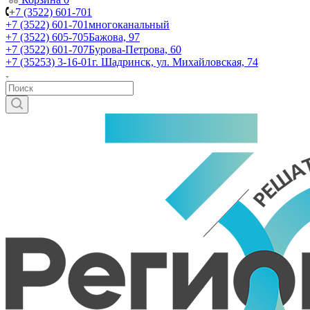
+7 (3522) 601-701
+7 (3522) 601-701
многоканальный
+7 (3522) 605-705
Бажова, 97
+7 (3522) 601-707
Бурова-Петрова, 60
+7 (35253) 3-16-01
г. Шадринск, ул. Михайловская, 74