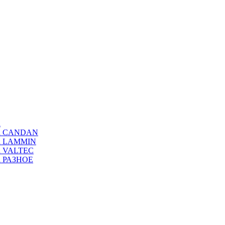
а
ода CANDAN
да LAMMIN
да VALTEC
да РАЗНОЕ