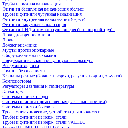
Трубы наружная канализация
Фитинги бесшумная канализация (белые)
Трубы и фитинги чугунная канализация
Фитинги внутренняя канализация (серые)
Фитинги наружная канализация
Фитинги ПНД и комплектующие для безнапорной трубы
Люки, дождеприемники
Люки
Дождеприемники
Муфты противопожарные
Оборудование для скважин
Предохранительная и регулирующая арматура
Воздухоотводчики
Группы безопасности
Клапаны разные (баланс, предохр, регулир, подпит, эл-магн)
Компенсаторы
Регуляторы давления и температуры
Элеваторы
Системы очистки воды
Система очистки промышленная (заказные позиции)
Системы очистки бытовые
Тросы сантехнические, устройства для прочистки
Трубы и фитинги из нерж. стали
Трубы и фитинги из нерж. стали VALTEC
Трубы ПП, МП, ПНД,НПВХ и др.