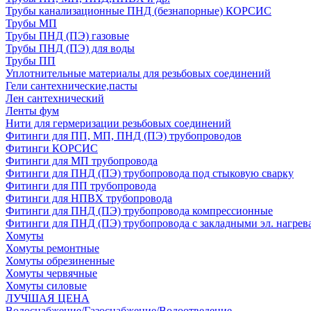
Трубы канализационные ПНД (безнапорные) КОРСИС
Трубы МП
Трубы ПНД (ПЭ) газовые
Трубы ПНД (ПЭ) для воды
Трубы ПП
Уплотнительные материалы для резьбовых соединений
Гели сантехнические,пасты
Лен сантехнический
Ленты фум
Нити для гермеризации резьбовых соединений
Фитинги для ПП, МП, ПНД (ПЭ) трубопроводов
Фитинги КОРСИС
Фитинги для МП трубопровода
Фитинги для ПНД (ПЭ) трубопровода под стыковую сварку
Фитинги для ПП трубопровода
Фитинги для НПВХ трубопровода
Фитинги для ПНД (ПЭ) трубопровода компрессионные
Фитинги для ПНД (ПЭ) трубопровода с закладными эл. нагрев
Хомуты
Хомуты ремонтные
Хомуты обрезиненные
Хомуты червячные
Хомуты силовые
ЛУЧШАЯ ЦЕНА
Водоснабжение/Газоснабжение/Водоотведение