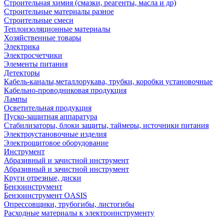
Строительная химия (смазки, реагенты, масла и др)
Строительные материалы разное
Строительные смеси
Теплоизоляционные материалы
Хозяйственные товары
Электрика
Электросчетчики
Элементы питания
Детекторы
Кабель-каналы,металлорукава, трубки, коробки установочные
Кабельно-проводниковая продукция
Лампы
Осветительная продукция
Пуско-защитная аппаратура
Стабилизаторы, блоки защиты, таймеры, источники питания
Электроустановочные изделия
Электрощитовое оборудование
Инструмент
Абразивный и зачистной инструмент
Абразивный и зачистной инструмент
Круги отрезные, диски
Бензоинструмент
Бензоинструмент OASIS
Опрессовщики, трубогибы, листогибы
Расходные материалы к электроинструменту