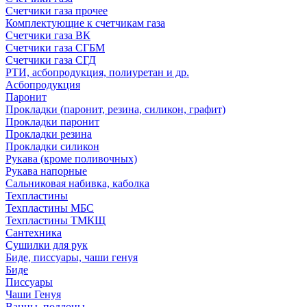
Счетчики газа прочее
Комплектующие к счетчикам газа
Счетчики газа ВК
Счетчики газа СГБМ
Счетчики газа СГД
РТИ, асбопродукция, полиуретан и др.
Асбопродукция
Паронит
Прокладки (паронит, резина, силикон, графит)
Прокладки паронит
Прокладки резина
Прокладки силикон
Рукава (кроме поливочных)
Рукава напорные
Сальниковая набивка, каболка
Техпластины
Техпластины МБС
Техпластины ТМКЩ
Сантехника
Сушилки для рук
Биде, писсуары, чаши генуя
Биде
Писсуары
Чаши Генуя
Ванны, поддоны