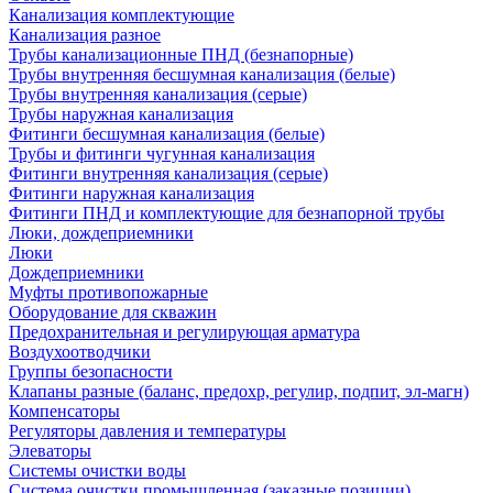
Канализация комплектующие
Канализация разное
Трубы канализационные ПНД (безнапорные)
Трубы внутренняя бесшумная канализация (белые)
Трубы внутренняя канализация (серые)
Трубы наружная канализация
Фитинги бесшумная канализация (белые)
Трубы и фитинги чугунная канализация
Фитинги внутренняя канализация (серые)
Фитинги наружная канализация
Фитинги ПНД и комплектующие для безнапорной трубы
Люки, дождеприемники
Люки
Дождеприемники
Муфты противопожарные
Оборудование для скважин
Предохранительная и регулирующая арматура
Воздухоотводчики
Группы безопасности
Клапаны разные (баланс, предохр, регулир, подпит, эл-магн)
Компенсаторы
Регуляторы давления и температуры
Элеваторы
Системы очистки воды
Система очистки промышленная (заказные позиции)