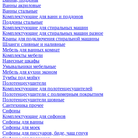
Ванны акриловые
Ванны стальные
Комплектующие для ванн и поддонов
Поддоны стальные
Комплектующие для стиральных машин
Комплектующие для стиральных машин разное
Краны для подключения стиральной машины
Шланги сливные и наливные
Мебель для ванных комнат
Комплекты мебели
Навесные шкафы
Умывальники мебельные
Мебель для кухни эконом
Тумбы под мойку
Полотенцесушители
Комплектующие для полотенцесушителей
Полотенцесушители с полимерным покрытием
Полотенцесушители шовные
Сантехника прочее
Сифоны
Комплектующие для сифонов
Сифоны для ванны
Сифоны для моек
Сифоны для писсуаров, биде, чаш генуя