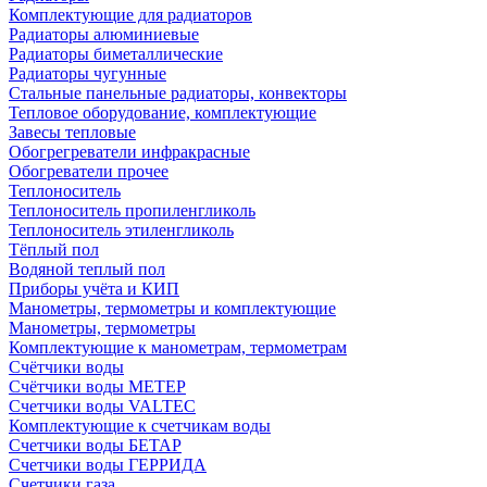
Комплектующие для радиаторов
Радиаторы алюминиевые
Радиаторы биметаллические
Радиаторы чугунные
Стальные панельные радиаторы, конвекторы
Тепловое оборудование, комплектующие
Завесы тепловые
Обогрегреватели инфракрасные
Обогреватели прочее
Теплоноситель
Теплоноситель пропиленгликоль
Теплоноситель этиленгликоль
Тёплый пол
Водяной теплый пол
Приборы учёта и КИП
Манометры, термометры и комплектующие
Манометры, термометры
Комплектующие к манометрам, термометрам
Счётчики воды
Счётчики воды МЕТЕР
Счетчики воды VALTEC
Комплектующие к счетчикам воды
Счетчики воды БЕТАР
Счетчики воды ГЕРРИДА
Счетчики газа