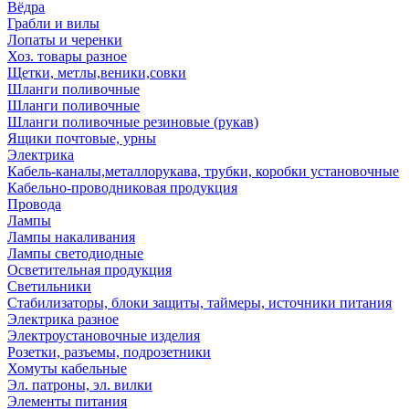
Вёдра
Грабли и вилы
Лопаты и черенки
Хоз. товары разное
Щетки, метлы,веники,совки
Шланги поливочные
Шланги поливочные
Шланги поливочные резиновые (рукав)
Ящики почтовые, урны
Электрика
Кабель-каналы,металлорукава, трубки, коробки установочные
Кабельно-проводниковая продукция
Провода
Лампы
Лампы накаливания
Лампы светодиодные
Осветительная продукция
Светильники
Стабилизаторы, блоки защиты, таймеры, источники питания
Электрика разное
Электроустановочные изделия
Розетки, разъемы, подрозетники
Хомуты кабельные
Эл. патроны, эл. вилки
Элементы питания