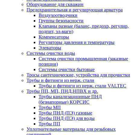
Оборудование для скважин
Предохранительная и регулирующая арматура
Воздухоотводчики
Группы безопасности
Клапаны разные (баланс, предохр, регулир,
подпит, эл-магн)
Компенсаторы
Регуляторы давления и температуры
Элеваторы
Системы очистки воды
Система очистки промышленная (заказные
позиции)
Системы очистки бытовые
Тросы сантехнические, устройства для прочистки
Трубы и фитинги из нерж. стали
Трубы и фитинги из нерж. стали VALTEC
Трубы ПП, МП, ПНД,НПВХ и др.
Трубы канализационные ПНД
(безнапорные) КОРСИС
Трубы МП
Трубы ПНД (ПЭ) газовые
Трубы ПНД (ПЭ) для воды
Трубы ПП
Уплотнительные материалы для резьбовых
соединений