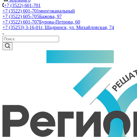
+7 (3522) 601-701
+7 (3522) 601-701
многоканальный
+7 (3522) 605-705
Бажова, 97
+7 (3522) 601-707
Бурова-Петрова, 60
+7 (35253) 3-16-01
г. Шадринск, ул. Михайловская, 74