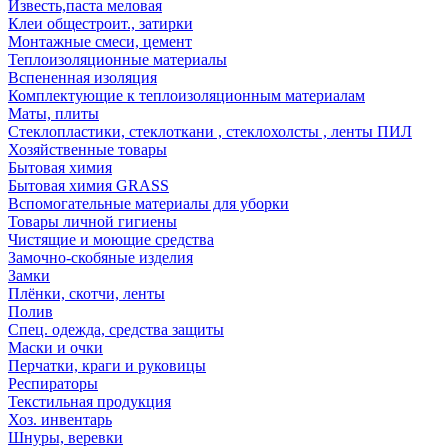
Известь,паста меловая
Клеи общестроит., затирки
Монтажные смеси, цемент
Теплоизоляционные материалы
Вспененная изоляция
Комплектующие к теплоизоляционным материалам
Маты, плиты
Стеклопластики, стеклоткани , стеклохолсты , ленты ПИЛ
Хозяйственные товары
Бытовая химия
Бытовая химия GRASS
Вспомогательные материалы для уборки
Товары личной гигиены
Чистящие и моющие средства
Замочно-скобяные изделия
Замки
Плёнки, скотчи, ленты
Полив
Спец. одежда, средства защиты
Маски и очки
Перчатки, краги и руковицы
Респираторы
Текстильная продукция
Хоз. инвентарь
Шнуры, веревки