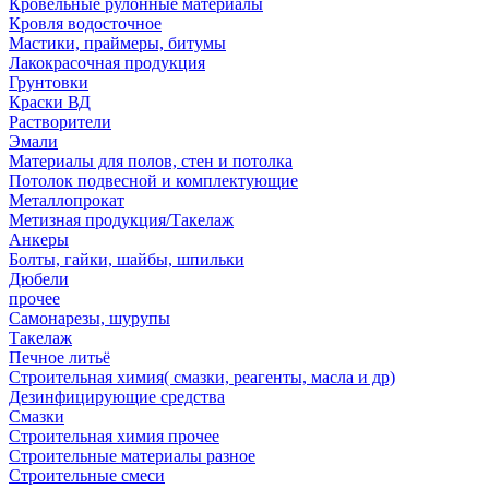
Кровельные рулонные материалы
Кровля водосточное
Мастики, праймеры, битумы
Лакокрасочная продукция
Грунтовки
Краски ВД
Растворители
Эмали
Материалы для полов, стен и потолка
Потолок подвесной и комплектующие
Металлопрокат
Метизная продукция/Такелаж
Анкеры
Болты, гайки, шайбы, шпильки
Дюбели
прочее
Самонарезы, шурупы
Такелаж
Печное литьё
Строительная химия( смазки, реагенты, масла и др)
Дезинфицирующие средства
Смазки
Строительная химия прочее
Строительные материалы разное
Строительные смеси