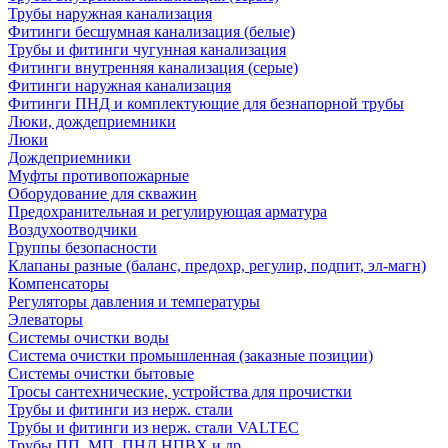
Трубы наружная канализация
Фитинги бесшумная канализация (белые)
Трубы и фитинги чугунная канализация
Фитинги внутренняя канализация (серые)
Фитинги наружная канализация
Фитинги ПНД и комплектующие для безнапорной трубы
Люки, дождеприемники
Люки
Дождеприемники
Муфты противопожарные
Оборудование для скважин
Предохранительная и регулирующая арматура
Воздухоотводчики
Группы безопасности
Клапаны разные (баланс, предохр, регулир, подпит, эл-магн)
Компенсаторы
Регуляторы давления и температуры
Элеваторы
Системы очистки воды
Система очистки промышленная (заказные позиции)
Системы очистки бытовые
Тросы сантехнические, устройства для прочистки
Трубы и фитинги из нерж. стали
Трубы и фитинги из нерж. стали VALTEC
Трубы ПП, МП, ПНД,НПВХ и др.