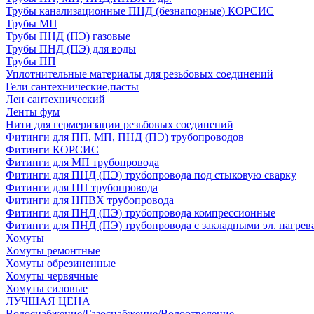
Трубы канализационные ПНД (безнапорные) КОРСИС
Трубы МП
Трубы ПНД (ПЭ) газовые
Трубы ПНД (ПЭ) для воды
Трубы ПП
Уплотнительные материалы для резьбовых соединений
Гели сантехнические,пасты
Лен сантехнический
Ленты фум
Нити для гермеризации резьбовых соединений
Фитинги для ПП, МП, ПНД (ПЭ) трубопроводов
Фитинги КОРСИС
Фитинги для МП трубопровода
Фитинги для ПНД (ПЭ) трубопровода под стыковую сварку
Фитинги для ПП трубопровода
Фитинги для НПВХ трубопровода
Фитинги для ПНД (ПЭ) трубопровода компрессионные
Фитинги для ПНД (ПЭ) трубопровода с закладными эл. нагрев
Хомуты
Хомуты ремонтные
Хомуты обрезиненные
Хомуты червячные
Хомуты силовые
ЛУЧШАЯ ЦЕНА
Водоснабжение/Газоснабжение/Водоотведение