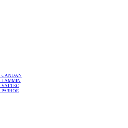
а
ода CANDAN
да LAMMIN
да VALTEC
да РАЗНОЕ