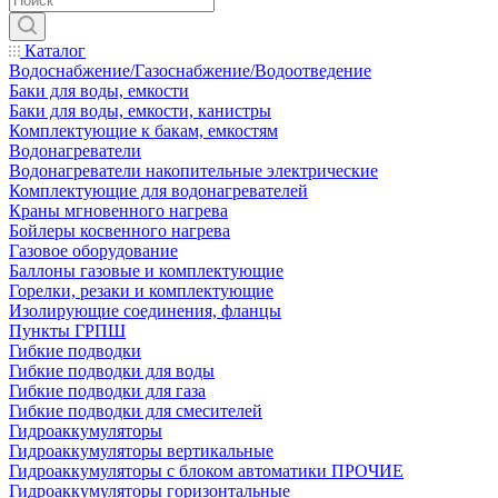
Каталог
Водоснабжение/Газоснабжение/Водоотведение
Баки для воды, емкости
Баки для воды, емкости, канистры
Комплектующие к бакам, емкостям
Водонагреватели
Водонагреватели накопительные электрические
Комплектующие для водонагревателей
Краны мгновенного нагрева
Бойлеры косвенного нагрева
Газовое оборудование
Баллоны газовые и комплектующие
Горелки, резаки и комплектующие
Изолирующие соединения, фланцы
Пункты ГРПШ
Гибкие подводки
Гибкие подводки для воды
Гибкие подводки для газа
Гибкие подводки для смесителей
Гидроаккумуляторы
Гидроаккумуляторы вертикальные
Гидроаккумуляторы с блоком автоматики ПРОЧИЕ
Гидроаккумуляторы горизонтальные