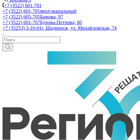
+7 (3522) 601-701
+7 (3522) 601-701
многоканальный
+7 (3522) 605-705
Бажова, 97
+7 (3522) 601-707
Бурова-Петрова, 60
+7 (35253) 3-16-01
г. Шадринск, ул. Михайловская, 74