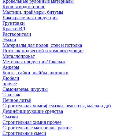
Кровельные рулонные материалы
Кровля водосточное
Мастики, праймеры, битумы
Лакокрасочная продукция
Грунтовки
Краски ВД
Растворители
Эмали
Материалы для полов, стен и потолка
Потолок подвесной и комплектующие
Металлопрокат
Метизная продукция/Такелаж
Анкеры
Болты, гайки, шайбы, шпильки
Дюбели
прочее
Самонарезы, шурупы
Такелаж
Печное литьё
Строительная химия( смазки, реагенты, масла и др)
Дезинфицирующие средства
Смазки
Строительная химия прочее
Строительные материалы разное
Строительные смеси