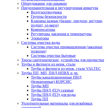
Оборудование для скважин
Предохранительная и регулирующая арматура
Воздухоотводчики
Группы безопасности
Клапаны разные (баланс, предохр, регулир,
подпит, эл-магн)
Компенсаторы
Регуляторы давления и температуры
Элеваторы
Системы очистки воды
Система очистки промышленная (заказные
позиции)
Системы очистки бытовые
Тросы сантехнические, устройства для прочистки
Трубы и фитинги из нерж. стали
Трубы и фитинги из нерж. стали VALTEC
Трубы ПП, МП, ПНД,НПВХ и др.
Трубы канализационные ПНД
(безнапорные) КОРСИС
Трубы МП
Трубы ПНД (ПЭ) газовые
Трубы ПНД (ПЭ) для воды
Трубы ПП
Уплотнительные материалы для резьбовых
соединений